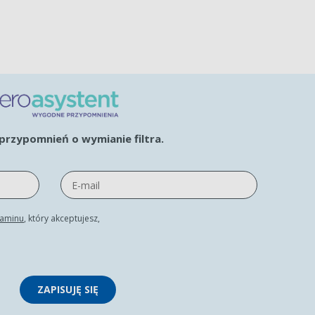
rzypomnień o wymianie filtra.
laminu
, który akceptujesz,
ZAPISUJĘ SIĘ