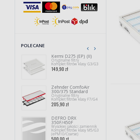
POLECANE
Kermi D275 (EP) (II)
AERI
Oryginalne filtry
350/
Komplet filtrów klasy G3/G3
Wysok
149,90 zł
Kompl
(ISO 
69,90
Zehnder ComfoAir
Vies
300/375 Standard
300 
Oryginalne filtry
Do je
Komplet filtrów klasy F7/G4
3002
205,90 zł
Kompl
(Coar
34,90
DEFRO DRX
350F/450F
Phil
Wysokiej jakości zamiennik
Wysok
Komplet filtrów klasy M5/G3
Kompl
(ePM10/Coarse)
+ węg
500,00 zł