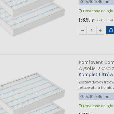
400x300x46 mm
0 zł
Dostępny od ręki
138,90 zł
za komplet
Komfovent Dome
Wysokiej jakości 
Komplet filtró
Zestaw dwóch filtró
rekuperatora Komfov
400x300x46 mm
Dostępny od ręki