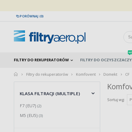
PORÓWNAJ (0)
NE
FILTRY DO REKUPERATORÓW
FILTRY DO OCZYSZCZACZY
home
Filtry do rekuperatorów
Komfovent
Domekt
CF
Komfov
KLASA FILTRACJI (MULTIPLE)
Sortuj wg:
F7 (EU7)
(2)
M5 (EU5)
(3)