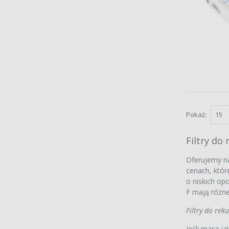
Pokaż:
Filtry d
Oferujemy n
cenach, któr
o niskich op
F mają różne
Filtry do re
Jeśli masz ja