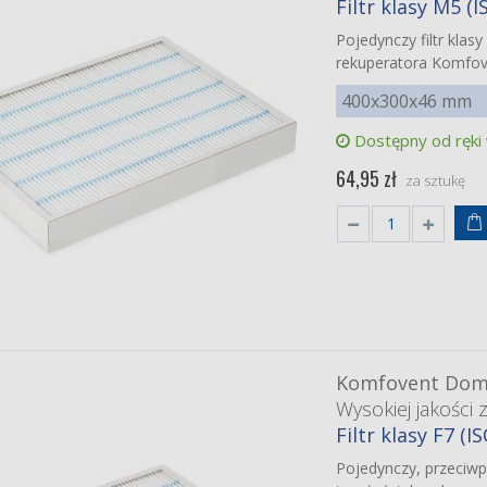
Filtr klasy M5 
Pojedynczy filtr kla
rekuperatora Komfov
400x300x46 mm
Dostępny od ręki
64,95 zł
za sztukę
Komfovent Dome
Wysokiej jakości 
Filtr klasy F7 (
Pojedynczy, przeciwp