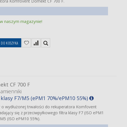
ratora Komfovent Domekt CF 700 F.
 w naszym magazynie!
DO KOSZYKA
kt CF 700 F
zamienniki
w klasy F7/M5 (ePM1 70%/ePM10 55%)
w o wydłużonej trwałości do rekuperatora Komfovent
dający się z przeciwpyłkowego filtra klasy F7 (ISO ePM1
sy M5 (ISO ePM10 55%).