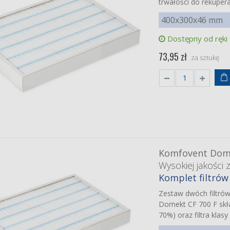
trwałości do rekupe
400x300x46 mm
Dostępny od ręki
73,95 zł
za sztukę
S next
450/600
iej jakości zamienniki
et filtrów klasy G4
Coarse)
 zł
smann Vitovent
Komfovent Dome
(260 m3/h)
dnostek 3002017 i
Wysokiej jakości 
018
et filtrów klasy G3G3
Komplet filtró
se)
 zł
Zestaw dwóch filtró
Domekt CF 700 F skła
ips AC2726
iej jakości zamienniki
70%) oraz filtra kla
et filtrów (HEPA H13
lowy + nawilżający)