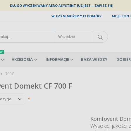
DŁUGO WYCZEKIWANY AERO ASYSTENT JUŻ JEST – ZAPISZ SIĘ
W CZYM MOŻEMY CI POMÓC?
MOJE KON
W!
AKCESORIA
INFORMACJE
BAZA WIEDZY
DOBIER
700 F
ent
Domekt CF 700
F
Komfovent Dome
Wysokiej jakości 