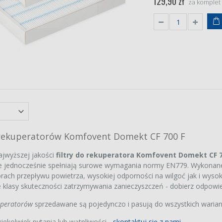
129,90 zł
za komplet
o rekuperatorów Komfovent Domekt CF 700 F
ajwyższej jakości
filtry do rekuperatora Komfovent Domekt CF 7
e jednocześnie spełniają surowe wymagania normy EN779. Wykonane s
orach przepływu powietrza, wysokiej odporności na wilgoć jak i wys
 klasy skuteczności zatrzymywania zanieczyszczeń - dobierz odpowie
kuperatorów
sprzedawane są pojedynczo i pasują do wszystkich wari
kiekolwiek pytania lub wątpliwości -
skontaktuj się z nami
.