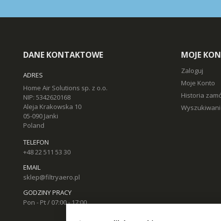
DANE KONTAKTOWE
MOJE KO
Zaloguj
ADRES
Moje Konto
Home Air Solutions sp. z o.o.
Historia zam
NIP: 5342620168
Aleja Krakowska 10
Wyszukiwani
05-090 Janki
Poland
TELEFON
+48 22 511 53 30
EMAIL
sklep@filtryaero.pl
GODZINY PRACY
Pon - Pt / 07:00 - 17:00