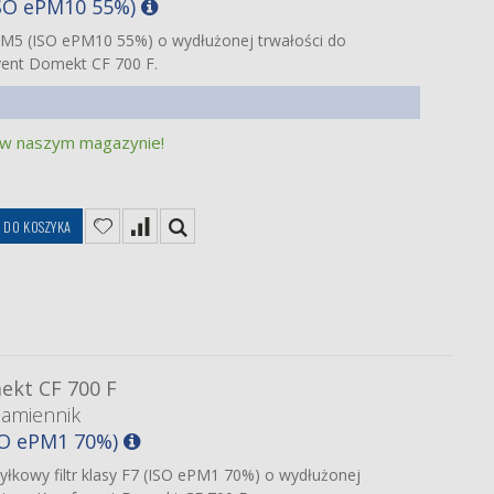
(ISO ePM10 55%)
sy M5 (ISO ePM10 55%) o wydłużonej trwałości do
ent Domekt CF 700 F.
 w naszym magazynie!
DO KOSZYKA
kt CF 700 F
zamiennik
ISO ePM1 70%)
yłkowy filtr klasy F7 (ISO ePM1 70%) o wydłużonej