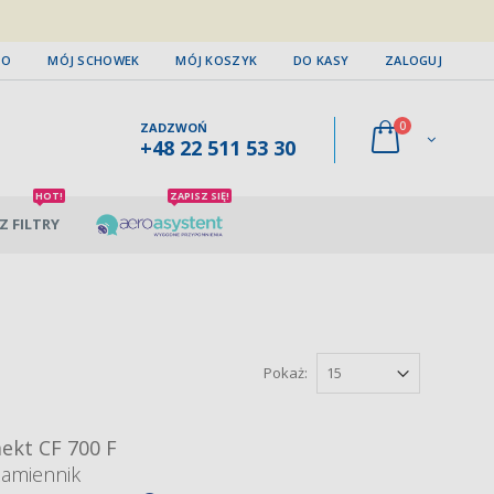
TO
MÓJ SCHOWEK
MÓJ KOSZYK
DO KASY
ZALOGUJ
0
ZADZWOŃ
+48 22 511 53 30
HOT!
ZAPISZ SIĘ!
Z FILTRY
Pokaż:
kt CF 700 F
zamiennik