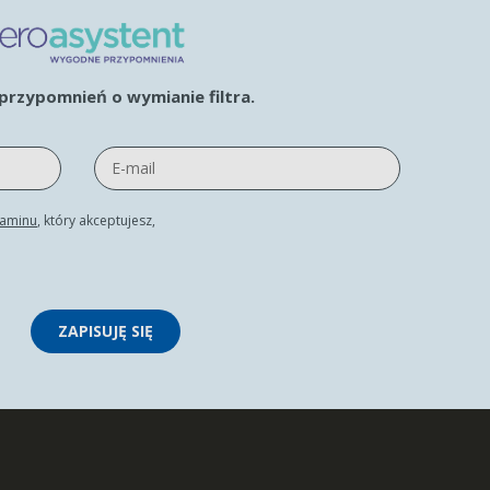
rzypomnień o wymianie filtra.
laminu
, który akceptujesz,
ZAPISUJĘ SIĘ