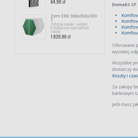
64,90 zł
F7/M
Domekt CF
(ePM
500,
Komfove
Zern ERV 366x366x300
T
Komfove
Xiao
Odzysk ciepła i wilgoci
3/3
Komfove
Entalpiczny wymiennik
Wysok
ciepła
Komfov
Filtr
1 820,90 zł
akty
67,90
Oferowane pr
wysokiej odp
Wszystkie p
dostarczy do
Koszty i cza
Za zakupy be
bankowym lub
Jeśli masz ja