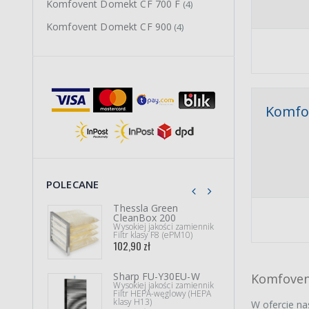
Komfovent Domekt CF 700 F
(4)
Komfovent Domekt CF 900
(4)
Komfo
POLECANE
Thessla Green
Zehn
CleanBox 200
Wysok
Kompl
Wysokiej jakości zamiennik
37,90
Filtr klasy F8 (ePM10)
102,90 zł
Sharp FU-Y30EU-W
DEF
Komfoven
Wysokiej jakości zamiennik
300
Filtr HEPA-węglowy (HEPA
Wysok
klasy H13)
Kompl
W ofercie na