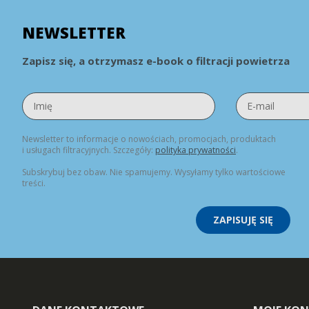
NEWSLETTER
Zapisz się, a otrzymasz e-book o filtracji powietrza
Newsletter to informacje o nowościach, promocjach, produktach
i usługach filtracyjnych. Szczegóły:
polityka prywatności
.
Subskrybuj bez obaw. Nie spamujemy. Wysyłamy tylko wartościowe
treści.
ZAPISUJĘ SIĘ