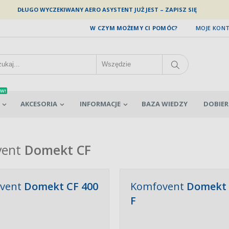
DŁUGO WYCZEKIWANY AERO ASYSTENT JUŻ JEST – ZAPISZ SIĘ
W CZYM MOŻEMY CI POMÓC?
MOJE KON
W!
AKCESORIA
INFORMACJE
BAZA WIEDZY
DOBIER
ent
Domekt
CF
vent
Domekt CF 400
Komfovent
Domekt 
F