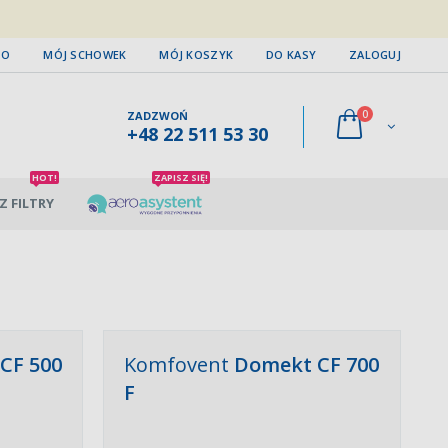
TO
MÓJ SCHOWEK
MÓJ KOSZYK
DO KASY
ZALOGUJ
0
ZADZWOŃ
+48 22 511 53 30
HOT!
ZAPISZ SIĘ!
Z FILTRY
CF 500
Komfovent
Domekt CF 700
F