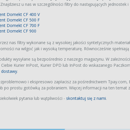
5/G3
. Znajdziesz u nas w szczególności filtry do następujących jednostek i
1/ePM10/Coarse)
00 zł
nt Domekt CF 400 V
nt Domekt CF 500 F
mi Mi Air Purifier
C/3H
nt Domekt CF 700 F
iej jakości zamiennik
ent Domekt CF 900
 HEPA (H12) z węglem
wowanym
 zł
zez nas filtry wykonane są z wysokiej jakości syntetycznych materiał
orności na wilgoć jak i wysoką temperaturę. Równocześnie spełnia
rodukty wysyłane są bezpośrednio z naszego magazynu. W zależnośc
 Ciebie Kurier InPost, Kurier DPD lub InPost do wskazanego Paczkom
s dostawy
.
zproblemowo i ekspresowo zapłacisz za pośrednictwem Tpay.com, BL
 po prostu gotówką za pobraniem. Więcej informacji na ten temat z
kiekolwiek pytania lub wątpliwości -
skontaktuj się z nami
.