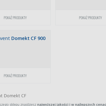
POKAŻ PRODUKTY
POKAŻ PRODUKTY
vent
Domekt CF
900
der GLR 400
iej jakości zamienniki
POKAŻ PRODUKTY
et filtrów klasy G4/G4
 zł
RO DRX OPTI
t Domekt CF
V/400V/500V
iej jakości zamiennik
et filtrów klasy
szego sklepu znajdziesz
najwyższej jakości i w najlepszych cena