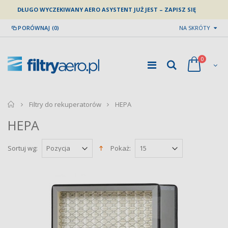
DŁUGO WYCZEKIWANY AERO ASYSTENT JUŻ JEST – ZAPISZ SIĘ
PORÓWNAJ (0)
NA SKRÓTY
0
home
Filtry do rekuperatorów
HEPA
HEPA
Sortuj wg:
Pokaż: