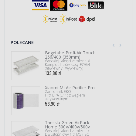
POLECANE
Begetube Profi-Air Touch
250/400 (350mm)
Wysokiej jakości zamienniki
Komplet filtrów klasy F7/G4
(nawiewny i wywiewny)
133,80 zł
Xiaomi Mi Air Purifier Pro
Zamiennik EKO
Filtr EPA (E11) z węglem
aktywowanym
58,90 zł
Thessla Green AirPack
Home 300v/400v/500v
Wysokiej jakości zamiennik
Dwustopniowy filtr M5 (ISO