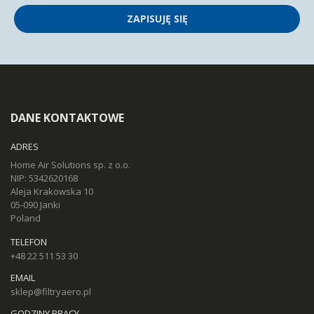
ZAPISUJĘ SIĘ
DANE KONTAKTOWE
ADRES
Home Air Solutions sp. z o.o.
NIP: 5342620168
Aleja Krakowska 10
05-090 Janki
Poland
TELEFON
+48 22 511 53 30
EMAIL
sklep@filtryaero.pl
GODZINY PRACY