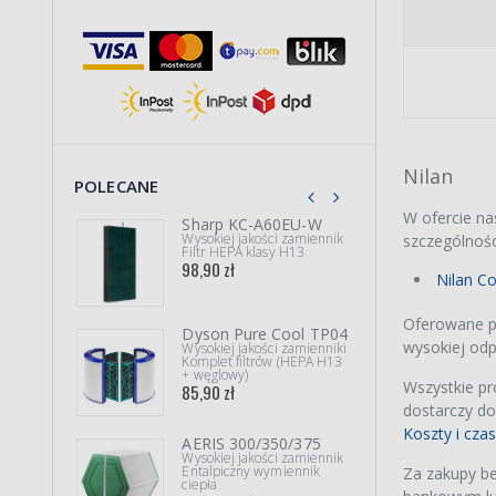
Nilan
POLECANE
W ofercie na
Sharp KC-A60EU-W
Phil
Wysokiej jakości zamiennik
Wysok
szczególności
Filtr HEPA klasy H13
Filtr 
98,90 zł
44,90
Nilan C
Oferowane pr
Dyson Pure Cool TP04
Komf
wysokiej odp
Wysokiej jakości zamienniki
1700
Komplet filtrów (HEPA H13
Wysok
+ węglowy)
Kompl
Wszystkie p
85,90 zł
(ePM
285,
dostarczy do
Koszty i cza
AERIS 300/350/375
Sha
Wysokiej jakości zamiennik
Wysok
Entalpiczny wymiennik
Za zakupy be
Filtr
ciepła