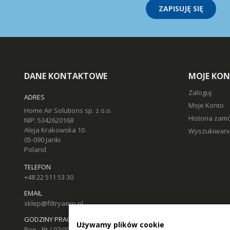
ZAPISUJĘ SIĘ
DANE KONTAKTOWE
MOJE KO
Zaloguj
ADRES
Moje Konto
Home Air Solutions sp. z o.o.
Historia zam
NIP: 5342620168
Aleja Krakowska 10
Wyszukiwani
05-090 Janki
Poland
TELEFON
+48 22 511 53 30
EMAIL
sklep@filtryaero.pl
GODZINY PRACY
Używamy plików cookie
Pon - Pt / 07:00 - 17:00