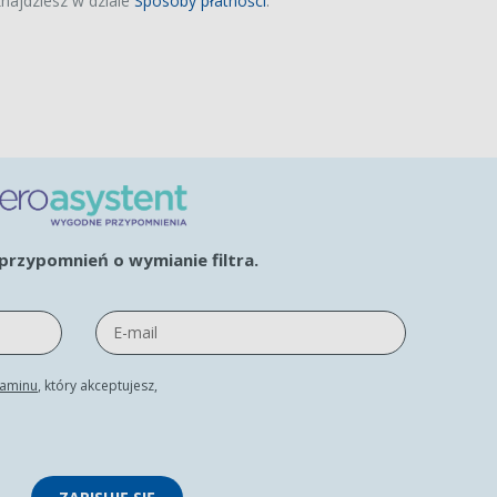
najdziesz w dziale
Sposoby płatności
.
rzypomnień o wymianie filtra.
laminu
, który akceptujesz,