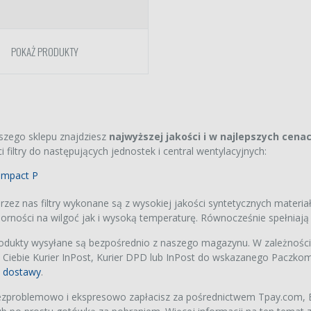
POKAŻ PRODUKTY
szego sklepu znajdziesz
najwyższej jakości i w najlepszych cena
ips AC4081
iej jakości zamiennik
 filtry do następujących jednostek i central wentylacyjnych:
nawilżający
 zł
ompact P
zez nas filtry wykonane są z wysokiej jakości syntetycznych materiał
ovent Verso CF
orności na wilgoć jak i wysoką temperaturę. Równocześnie spełnia
 U/H/V
iej jakości zamienniki
et filtrów klasy M5/M5
rodukty wysyłane są bezpośrednio z naszego magazynu. W zależnośc
10 55%/ePM10 55%)
90 zł
 Ciebie Kurier InPost, Kurier DPD lub InPost do wskazanego Paczkom
s dostawy
.
rp KC-A60EU-W
iej jakości zamiennik
zproblemowo i ekspresowo zapłacisz za pośrednictwem Tpay.com, BL
 węglowy