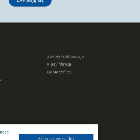
ZAPISUJĘ SIĘ
Zwroty i reklamacje
Klasy filtracji
Dobierz filtry
y
tności
Akceptuj wszystko