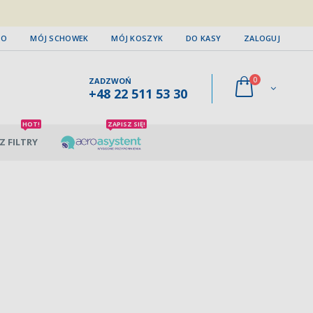
TO
MÓJ SCHOWEK
MÓJ KOSZYK
DO KASY
ZALOGUJ
0
ZADZWOŃ
+48 22 511 53 30
HOT!
ZAPISZ SIĘ!
Z FILTRY