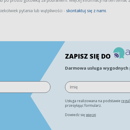
 zł
 po prostu gotówką za pobraniem. Więcej informacji na ten temat z
kiekolwiek pytania lub wątpliwości -
skontaktuj się z nami
.
ZAPISZ SIĘ DO
Darmowa usługa wygodnych p
Usługa realizowana na podstawie
regu
przesyłając formularz.
Dowiedz się
więcej