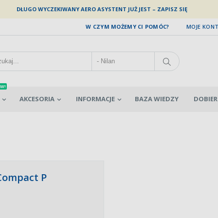
DŁUGO WYCZEKIWANY AERO ASYSTENT JUŻ JEST – ZAPISZ SIĘ
W CZYM MOŻEMY CI POMÓC?
MOJE KON
W!
AKCESORIA
INFORMACJE
BAZA WIEDZY
DOBIER
Compact P