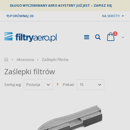
DŁUGO WYCZEKIWANY AERO ASYSTENT JUŻ JEST – ZAPISZ SIĘ
PORÓWNAJ (0)
NA SKRÓTY
0
home
Akcesoria
Zaślepki filtrów
Zaślepki filtrów
Sortuj wg:
Pokaż: