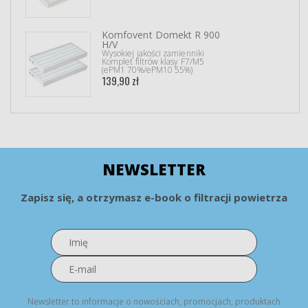
Komfovent Domekt R 900
H/V
Wysokiej jakości zamienniki
Komplet filtrów klasy F7/M5
(ePM1 70%/ePM10 55%)
139,90 zł
NEWSLETTER
Zapisz się, a otrzymasz e-book o filtracji powietrza
Newsletter to informacje o nowościach, promocjach, produktach