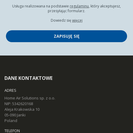
Usługa realizowana na podstawie
regulaminu
, który akceptujesz,
przesyłając formularz.
Dowiedz się
więcej
ZAPISUJĘ SIĘ
DANE KONTAKTOWE
ADRES
Home Air Solutions sp. z o.o.
NIP: 5342620168
Aleja Krakowska 10
05-090 Janki
Poland
TELEFON