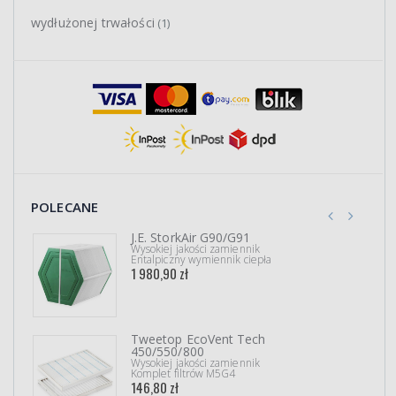
wydłużonej trwałości
(1)
POLECANE
J.E. StorkAir G90/G91
Wysokiej jakości zamiennik
Entalpiczny wymiennik ciepła
1 980,90 zł
Tweetop EcoVent Tech
450/550/800
Wysokiej jakości zamiennik
Komplet filtrów M5G4
146,80 zł