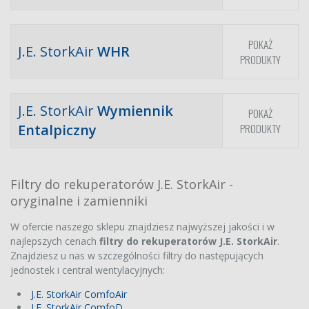
POKAŻ
J.E. StorkAir
WHR
PRODUKTY
J.E. StorkAir
Wymiennik
POKAŻ
Entalpiczny
PRODUKTY
Filtry do rekuperatorów J.E. StorkAir -
oryginalne i zamienniki
W ofercie naszego sklepu znajdziesz najwyższej jakości i w
najlepszych cenach
filtry do rekuperatorów J.E. StorkAir
.
Znajdziesz u nas w szczególności filtry do następujących
jednostek i central wentylacyjnych:
J.E. StorkAir ComfoAir
J.E. StorkAir ComfoD