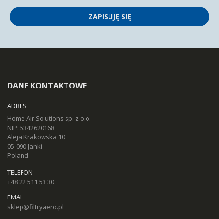
ZAPISUJĘ SIĘ
DANE KONTAKTOWE
ADRES
Home Air Solutions sp. z o.o.
NIP: 5342620168
Aleja Krakowska 10
05-090 Janki
Poland
TELEFON
+48 22 511 53 30
EMAIL
sklep@filtryaero.pl