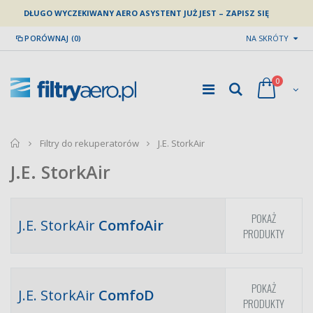
DŁUGO WYCZEKIWANY AERO ASYSTENT JUŻ JEST – ZAPISZ SIĘ
PORÓWNAJ (0)
NA SKRÓTY
0
home
Filtry do rekuperatorów
J.E. StorkAir
J.E. StorkAir
POKAŻ
J.E. StorkAir
ComfoAir
PRODUKTY
POKAŻ
J.E. StorkAir
ComfoD
PRODUKTY