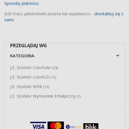
Sposoby płatności
.
Jeśli masz jakiekolwiek pytania lub wątpliwości -
skontaktuj się z
nami
.
PRZEGLĄDAJ WG
KATEGORIA
J.E. StorkAir ComfoAir
(29)
J.E. StorkAir ComfoD
(15)
J.E. StorkAir WHR
(13)
J.E. StorkAir Wymiennik Entalpiczny
(2)