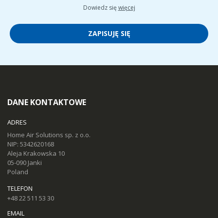
Dowiedz się
więcej
ZAPISUJĘ SIĘ
DANE KONTAKTOWE
ADRES
Home Air Solutions sp. z o.o.
NIP: 5342620168
Aleja Krakowska 10
05-090 Janki
Poland
TELEFON
+48 22 511 53 30
EMAIL