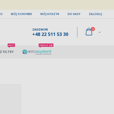
TO
MÓJ SCHOWEK
MÓJ KOSZYK
DO KASY
ZALOGUJ
0
ZADZWOŃ
+48 22 511 53 30
HOT!
ZAPISZ SIĘ!
Z FILTRY
D