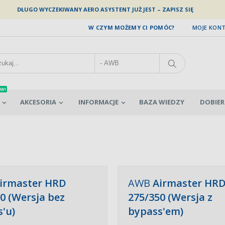
DŁUGO WYCZEKIWANY AERO ASYSTENT JUŻ JEST – ZAPISZ SIĘ
W CZYM MOŻEMY CI POMÓC?
MOJE KON
W!
AKCESORIA
INFORMACJE
BAZA WIEDZY
DOBIER
irmaster HRD
AWB
Airmaster HR
0 (Wersja bez
275/350 (Wersja z
'u)
bypass'em)