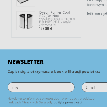
189,9
bankowym lub
Dyson Purifier Cool
Brin
Jeśli masz ja
PC2 De-Nox
Med
Wysokiej jakości zamienniki
Wersj
Filtr HEPA (H13) z węglem
Kompl
aktywowanym
195,9
139,90 zł
NEWSLETTER
Zapisz się, a otrzymasz e-book o filtracji powietrza
Newsletter to informacje o nowościach, promocjach, produktach
i usługach filtracyjnych. Szczegóły:
polityka prywatności
.