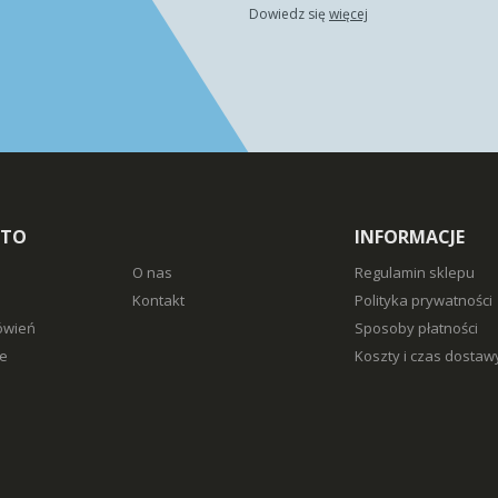
Dowiedz się
więcej
NTO
INFORMACJE
O nas
Regulamin sklepu
Kontakt
Polityka prywatności
ówień
Sposoby płatności
e
Koszty i czas dostaw