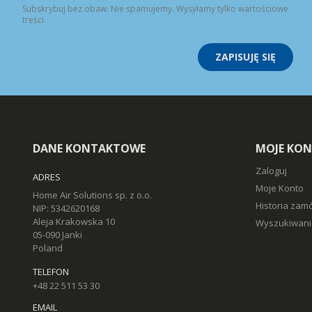
Subskrybuj bez obaw. Nie spamujemy. Wysyłamy tylko wartościowe
treści.
ZAPISUJĘ SIĘ
DANE KONTAKTOWE
MOJE KO
Zaloguj
ADRES
Moje Konto
Home Air Solutions sp. z o.o.
Historia zam
NIP: 5342620168
Aleja Krakowska 10
Wyszukiwani
05-090 Janki
Poland
TELEFON
+48 22 511 53 30
EMAIL