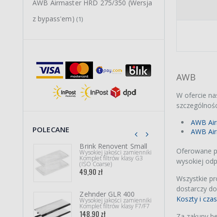
AWB Airmaster HRD 275/350 (Wersja
z bypass'em)
(1)
AWB
W ofercie na
szczególności
AWB Air
POLECANE
AWB Air
Brink Renovent Small
Shar
Oferowane pr
Wysokiej jakości zamienniki
Wysok
Komplet filtrów klasy G3
Kompl
wysokiej odp
(ISO Coarse)
węglo
49,90 zł
103,9
Wszystkie p
dostarczy do
Zehnder GLR 400
Shar
Koszty i cza
Wysokiej jakości zamienniki
Wysok
Komplet filtrów klasy F7/F7
Kompl
węglo
148,90 zł
Za zakupy be