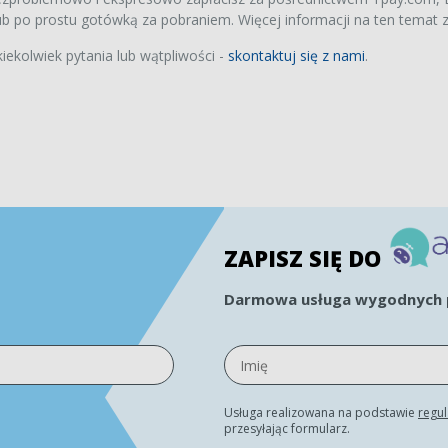
0 zł
 po prostu gotówką za pobraniem. Więcej informacji na ten temat z
k Renovent HR
kiekolwiek pytania lub wątpliwości -
skontaktuj się z nami
.
ium/Large
a bez bypass'u
et filtrów klasy M6/M6
0 zł
ZAPISZ SIĘ DO
Darmowa usługa wygodnych p
Usługa realizowana na podstawie
regu
przesyłając formularz.