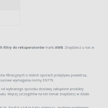
ch filtry do rekuperatorów
marki
AWB
. Znajdziesz u nas w
ów filtracyjnych o niskich oporach przepływu powietrza,
ją surowe wymagania normy EN779.
i od wybranego sposobu dostawy zakupione produkty
atu. Więcej szczegółów na ten temat znajdziesz w dziale
IK, PayPal a także kartą płatniczą, zwykłym przelewem