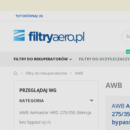
PORÓWNAJ (0)
NE
FILTRY DO REKUPERATORÓW
FILTRY DO OCZYSZCZACZY
home
Filtry do rekuperatorów
AWB
AWB
PRZEGLĄDAJ WG
KATEGORIA
AWB
A
AWB Airmaster HRD 275/350 (Wersja
275/35
bypass
bez bypass'u)
(1)