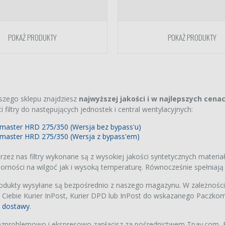
POKAŻ PRODUKTY
POKAŻ PRODUKTY
szego sklepu znajdziesz
najwyższej jakości i w najlepszych cena
 filtry do następujących jednostek i central wentylacyjnych:
master HRD 275/350 (Wersja bez bypass'u)
master HRD 275/350 (Wersja z bypass'em)
p FP-J30EU-B
zez nas filtry wykonane są z wysokiej jakości syntetycznych materiał
iej jakości zamienniki
et filtrów (HEPA +
orności na wilgoć jak i wysoką temperaturę. Równocześnie spełnia
wy + nawilżający)
0 zł
rodukty wysyłane są bezpośrednio z naszego magazynu. W zależnośc
 Ciebie Kurier InPost, Kurier DPD lub InPost do wskazanego Paczkom
p UA-KIL60E-W
s dostawy
.
iej jakości zamienniki
et filtrów (HEPA +
wy + nawilżający)
zproblemowo i ekspresowo zapłacisz za pośrednictwem Tpay.com, BL