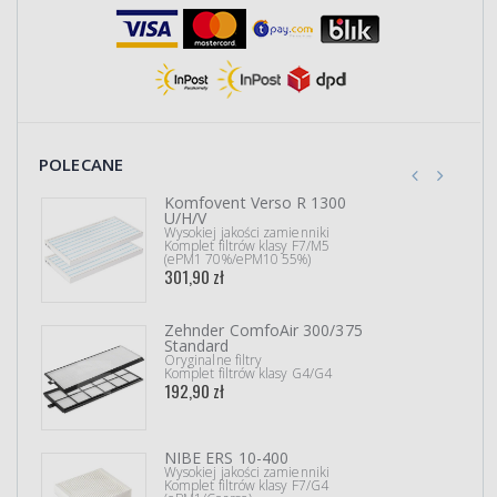
POLECANE
Komfovent Verso R 1300
U/H/V
Wysokiej jakości zamienniki
Komplet filtrów klasy F7/M5
(ePM1 70%/ePM10 55%)
301,90 zł
Zehnder ComfoAir 300/375
Standard
Oryginalne filtry
Komplet filtrów klasy G4/G4
192,90 zł
NIBE ERS 10-400
Wysokiej jakości zamienniki
Komplet filtrów klasy F7/G4