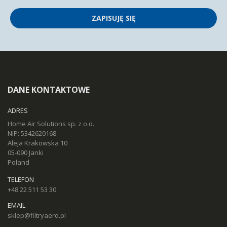
ZAPISUJĘ SIĘ
DANE KONTAKTOWE
ADRES
Home Air Solutions sp. z o.o.
NIP: 5342620168
Aleja Krakowska 10
05-090 Janki
Poland
TELEFON
+48 22 511 53 30
EMAIL
sklep@filtryaero.pl