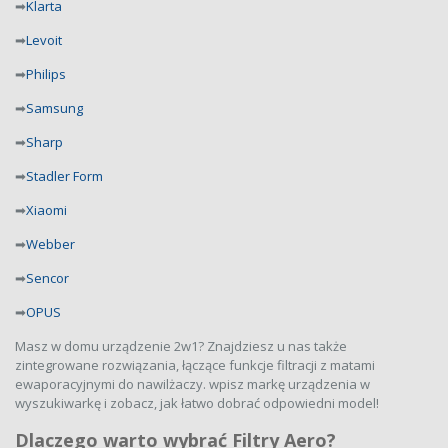
➡
Klarta
➡
Levoit
➡
Philips
➡
Samsung
➡
Sharp
➡
Stadler Form
➡
Xiaomi
➡
Webber
➡
Sencor
➡
OPUS
Masz w domu urządzenie 2w1? Znajdziesz u nas także
zintegrowane rozwiązania, łączące funkcje filtracji z matami
ewaporacyjnymi do nawilżaczy. wpisz markę urządzenia w
wyszukiwarkę i zobacz, jak łatwo dobrać odpowiedni model!
Dlaczego warto wybrać Filtry Aero?