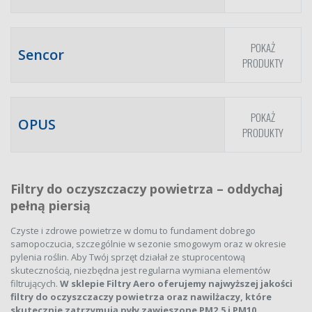
POKAŻ
Sencor
PRODUKTY
POKAŻ
OPUS
PRODUKTY
Filtry do oczyszczaczy powietrza – oddychaj
pełną piersią
Czyste i zdrowe powietrze w domu to fundament dobrego
samopoczucia, szczególnie w sezonie smogowym oraz w okresie
pylenia roślin. Aby Twój sprzęt działał ze stuprocentową
skutecznością, niezbędna jest regularna wymiana elementów
filtrujących.
W sklepie Filtry Aero oferujemy najwyższej jakości
filtry do oczyszczaczy powietrza oraz nawilżaczy, które
skutecznie zatrzymują pyły zawieszone PM2.5 i PM10,