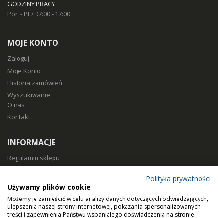
GODZINY PRACY
Pon - Pt / 07:00 - 17:00
MOJE KONTO
Zaloguj
Moje Konto
Historia zamówień
Wyszukiwanie
O nas
Kontakt
INFORMACJE
Regulamin sklepu
Polityka prywatności
Polityka prywatności
Sposoby płatności
Używamy plików cookie
Koszty i czas dostawy
Możemy je zamieścić w celu analizy danych dotyczących odwiedzających,
Zwroty i reklamacje
ulepszenia naszej strony internetowej, pokazania spersonalizowanych
treści i zapewnienia Państwu wspaniałego doświadczenia na stronie
Klasy filtracji