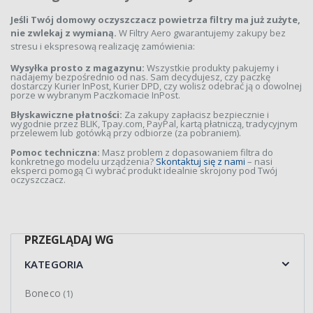
Jeśli Twój domowy oczyszczacz powietrza filtry ma już zużyte,
nie zwlekaj z wymianą.
W Filtry Aero gwarantujemy zakupy bez
stresu i ekspresową realizację zamówienia:
Wysyłka prosto z magazynu:
Wszystkie produkty pakujemy i
nadajemy bezpośrednio od nas. Sam decydujesz, czy paczkę
dostarczy Kurier InPost, Kurier DPD, czy wolisz odebrać ją o dowolnej
porze w wybranym Paczkomacie InPost.
Błyskawiczne płatności:
Za zakupy zapłacisz bezpiecznie i
wygodnie przez BLIK, Tpay.com, PayPal, kartą płatniczą, tradycyjnym
przelewem lub gotówką przy odbiorze (za pobraniem).
Pomoc techniczna:
Masz problem z dopasowaniem filtra do
konkretnego modelu urządzenia?
Skontaktuj się z nami
– nasi
eksperci pomogą Ci wybrać produkt idealnie skrojony pod Twój
oczyszczacz.
PRZEGLĄDAJ WG
KATEGORIA
Boneco
(1)