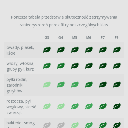
Poniższa tabela przedstawia skuteczność zatrzymywania
zanieczyszczeń przez filtry poszczególnych klas.
G3
G4
M5
M6
F7
F9
owady, piasek,
liście
włosy, włókna,
gruby pył, kurz
pyłki roślin,
zarodniki
grzybów
roztocza, pył
węglowy, sierść
zwierząt
bakterie, smog,