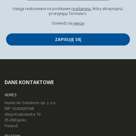
Usługa realizowana na podstawie
regulaminu
, który akceptujesz,
przesyłając formularz.
Dowiedz się
więcej
ZAPISUJĘ SIĘ
DANE KONTAKTOWE
ADRES
Home Air Solutions sp. z o.o.
NIP: 5342620168
Aleja Krakowska 10
05-090 Janki
Poland