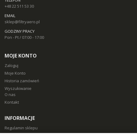
TELEFON
+48 22 511 53 30
EMAIL
sklep@filtryaero.pl
GODZINY PRACY
Pon - Pt / 07:00 - 17:00
MOJE KONTO
Zaloguj
Moje Konto
Historia zamówień
Wyszukiwanie
O nas
Kontakt
INFORMACJE
Regulamin sklepu
Polityka prywatności