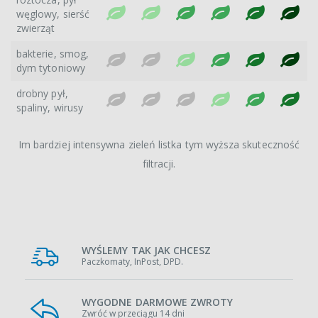
węglowy, sierść
zwierząt
bakterie, smog,
dym tytoniowy
drobny pył,
spaliny, wirusy
Im bardziej intensywna zieleń listka tym wyższa skuteczność
filtracji.
WYŚLEMY TAK JAK CHCESZ
Paczkomaty, InPost, DPD.
WYGODNE DARMOWE ZWROTY
Zwróć w przeciągu 14 dni