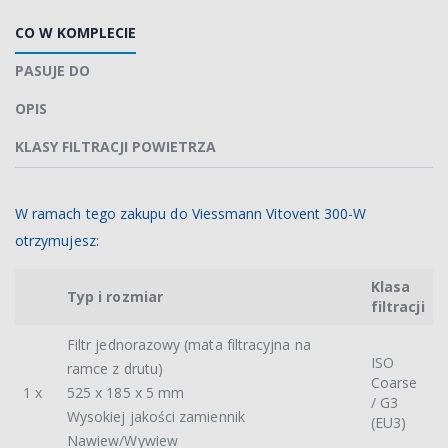
CO W KOMPLECIE
PASUJE DO
OPIS
KLASY FILTRACJI POWIETRZA
W ramach tego zakupu do Viessmann Vitovent 300-W
otrzymujesz:
Klasa
Typ i rozmiar
filtracji
Filtr jednorazowy (mata filtracyjna na
ISO
ramce z drutu)
Coarse
1 x
525 x 185 x 5 mm
/ G3
Wysokiej jakości zamiennik
(EU3)
Nawiew/Wywiew