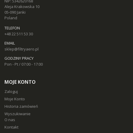
NIP: 5342620168
Aleja Krakowska 10
05-090 Janki
Poland
TELEFON
+48 22 511 53 30
EMAIL
sklep@filtryaero.pl
GODZINY PRACY
Pon - Pt / 07:00 - 17:00
MOJE KONTO
Zaloguj
Moje Konto
Historia zamówień
Wyszukiwanie
O nas
Kontakt