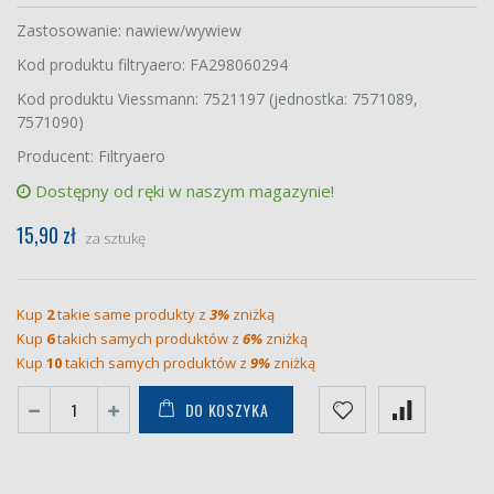
Zastosowanie: nawiew/wywiew
Kod produktu filtryaero: FA298060294
Kod produktu Viessmann: 7521197 (jednostka: 7571089,
7571090)
Producent: Filtryaero
Dostępny od ręki w naszym magazynie!
15,90 zł
za sztukę
Kup
2
takie same produkty z
3%
zniżką
Kup
6
takich samych produktów z
6%
zniżką
Kup
10
takich samych produktów z
9%
zniżką
DO KOSZYKA