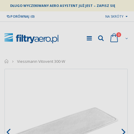
DŁUGO WYCZEKIWANY AERO ASYSTENT JUŻ JEST – ZAPISZ SIĘ
PORÓWNAJ (0)
NA SKRÓTY
0
home
Viessmann Vitovent 300-W