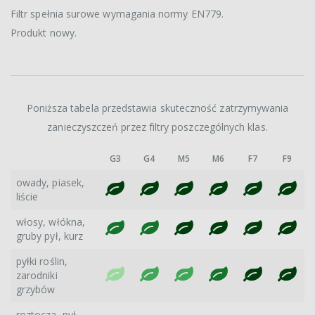
Filtr spełnia surowe wymagania normy EN779.
Produkt nowy.
Poniższa tabela przedstawia skuteczność zatrzymywania
zanieczyszczeń przez filtry poszczególnych klas.
G3
G4
M5
M6
F7
F9
owady, piasek,
liście
włosy, włókna,
gruby pył, kurz
pyłki roślin,
zarodniki
grzybów
roztocza, pył