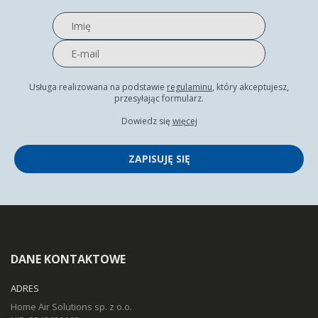
Usługa realizowana na podstawie
regulaminu
, który akceptujesz,
przesyłając formularz.
Dowiedz się
więcej
ZAPISUJĘ SIĘ
DANE KONTAKTOWE
ADRES
Home Air Solutions sp. z o.o.