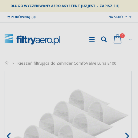
DŁUGO WYCZEKIWANY AERO ASYSTENT JUŻ JEST – ZAPISZ SIĘ
PORÓWNAJ (0)
NA SKRÓTY
0
home
Kieszeń filtrująca do Zehnder ComfoValve Luna E100