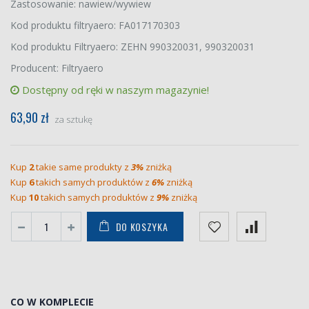
Zastosowanie: nawiew/wywiew
Kod produktu filtryaero: FA017170303
Kod produktu Filtryaero: ZEHN 990320031, 990320031
Producent: Filtryaero
Dostępny od ręki w naszym magazynie!
63,90 zł
za sztukę
Kup
2
takie same produkty z
3%
zniżką
Kup
6
takich samych produktów z
6%
zniżką
Kup
10
takich samych produktów z
9%
zniżką
DO KOSZYKA
CO W KOMPLECIE