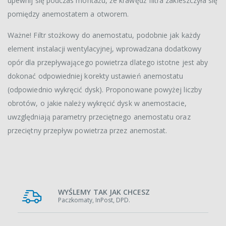
upewnij się podczas montażu, że krawędź filtra zakleszczyła się
pomiędzy anemostatem a otworem.
Ważne! Filtr stożkowy do anemostatu, podobnie jak każdy
element instalacji wentylacyjnej, wprowadzana dodatkowy
opór dla przepływającego powietrza dlatego istotne jest aby
dokonać odpowiedniej korekty ustawień anemostatu
(odpowiednio wykręcić dysk). Proponowane powyżej liczby
obrotów, o jakie należy wykręcić dysk w anemostacie,
uwzględniają parametry przeciętnego anemostatu oraz
przeciętny przepływ powietrza przez anemostat.
WYŚLEMY TAK JAK CHCESZ
Paczkomaty, InPost, DPD.