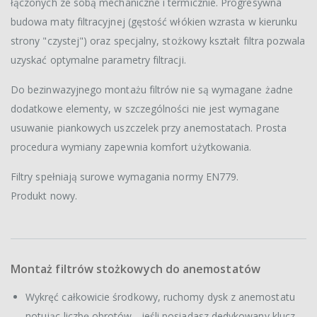
łączonych ze sobą mechaniczne i termicznie. Progresywna
budowa maty filtracyjnej (gęstość włókien wzrasta w kierunku
strony "czystej") oraz specjalny, stożkowy kształt filtra pozwala
uzyskać optymalne parametry filtracji.
Do bezinwazyjnego montażu filtrów nie są wymagane żadne
dodatkowe elementy, w szczególności nie jest wymagane
usuwanie piankowych uszczelek przy anemostatach. Prosta
procedura wymiany zapewnia komfort użytkowania.
Filtry spełniają surowe wymagania normy EN779.
Produkt nowy.
Montaż filtrów stożkowych do anemostatów
Wykręć całkowicie środkowy, ruchomy dysk z anemostatu
notując liczbę obrotów - jeśli posiadasz dedykowany klucz