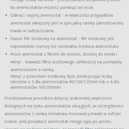
do anemostatów możesz pominąć ten krok.
Odkręć i wyjmij anemostat - w większości przypadków
anemostat wkręcony jest w specjalną ramkę zamontowaną
trwale w suficie/ścianie.
Nasuń filtr stożkowy na anemostat - filtr stożkowy jest
odpowiednio szerszy niż nominalna średnica anemostatu.
Wsuń anemostat z filtrem do otworu, dociśnij do ramki i
wkręć - krawędź filtra stożkowego zakleszczy się pomiędzy
anemostatem a ramką.
Wkręć z powrotem środkowy dysk zmniejszając liczbę
obrotów o 3 dla anemostatów 80/100/125mm lub o 4 dla
anemostatów 160/200mm.
Przedstawiona procedura dotyczy znakomitej większości
dostępnych na rynku anemostatów okrągłych, w szczególności
anemostatów z ramką metalową mocowaną trwale w suficie/
ścianie. Jeśli posiadasz anemostat innego typu po prostu