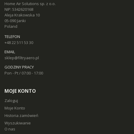
Home Air Solutions sp. z o.o.
NIP: 5342620168
Aleja Krakowska 10
05-090 Janki
Poland
TELEFON
+48 22 511 53 30
EMAIL
sklep@filtryaero.pl
GODZINY PRACY
Pon - Pt / 07:00 - 17:00
MOJE KONTO
Zaloguj
Moje Konto
Historia zamówień
Wyszukiwanie
O nas