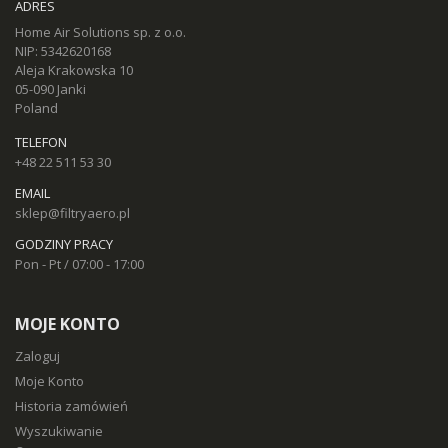
ADRES
Home Air Solutions sp. z o.o.
NIP: 5342620168
Aleja Krakowska 10
05-090 Janki
Poland
TELEFON
+48 22 511 53 30
EMAIL
sklep@filtryaero.pl
GODZINY PRACY
Pon - Pt / 07:00 - 17:00
MOJE KONTO
Zaloguj
Moje Konto
Historia zamówień
Wyszukiwanie