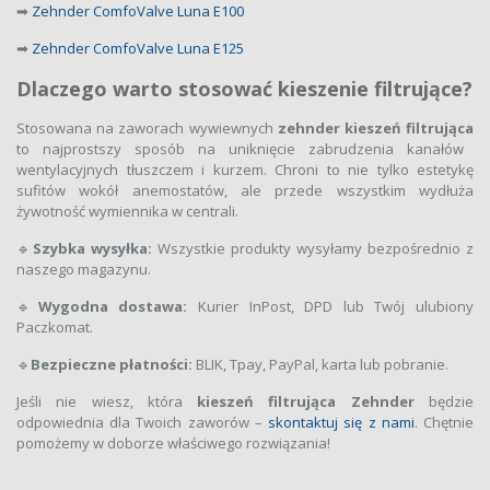
➡
Zehnder ComfoValve Luna E100
➡
Zehnder ComfoValve Luna E125
Dlaczego warto stosować kieszenie filtrujące?
Stosowana na zaworach wywiewnych
zehnder kieszeń filtrująca
to najprostszy sposób na uniknięcie zabrudzenia kanałów
wentylacyjnych tłuszczem i kurzem. Chroni to nie tylko estetykę
sufitów wokół anemostatów, ale przede wszystkim wydłuża
żywotność wymiennika w centrali.
🔹
Szybka wysyłka:
Wszystkie produkty wysyłamy bezpośrednio z
naszego magazynu.
🔹
Wygodna dostawa:
Kurier InPost, DPD lub Twój ulubiony
Paczkomat.
🔹
Bezpieczne płatności:
BLIK, Tpay, PayPal, karta lub pobranie.
Jeśli nie wiesz, która
kieszeń filtrująca Zehnder
będzie
odpowiednia dla Twoich zaworów –
skontaktuj się z nami
. Chętnie
pomożemy w doborze właściwego rozwiązania!