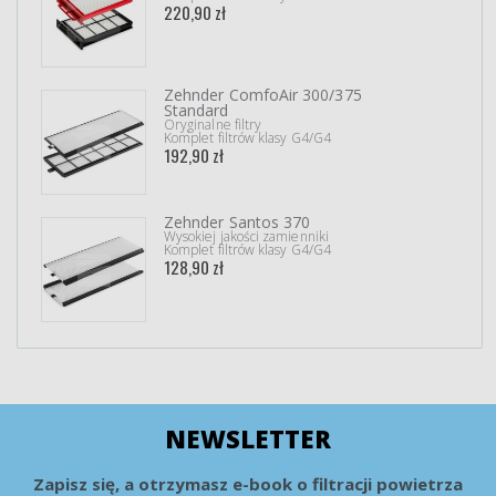
220,90 zł
Zehnder ComfoAir 300/375
Standard
Oryginalne filtry
Komplet filtrów klasy G4/G4
192,90 zł
Zehnder Santos 370
Wysokiej jakości zamienniki
Komplet filtrów klasy G4/G4
128,90 zł
NEWSLETTER
Zapisz się, a otrzymasz e-book o filtracji powietrza