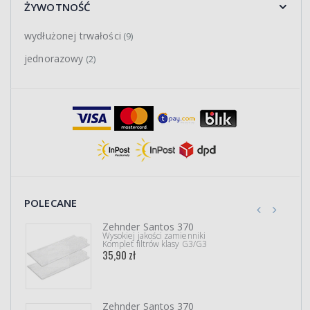
ŻYWOTNOŚĆ
wydłużonej trwałości
(9)
jednorazowy
(2)
POLECANE
Zehnder Santos 370
Wysokiej jakości zamienniki
Komplet filtrów klasy G3/G3
35,90 zł
Zehnder Santos 370