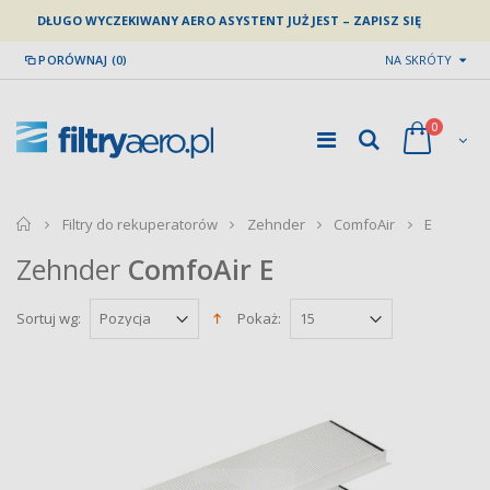
DŁUGO WYCZEKIWANY AERO ASYSTENT JUŻ JEST – ZAPISZ SIĘ
PORÓWNAJ (0)
NA SKRÓTY
0
home
Filtry do rekuperatorów
Zehnder
ComfoAir
E
Zehnder
ComfoAir
E
Sortuj wg:
Pokaż: