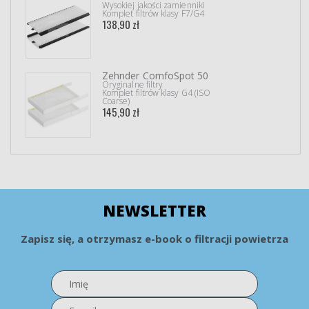
Wysokiej jakości zamienniki
Komplet filtrów klasy F7/G4
138,90 zł
Zehnder ComfoSpot 50
Oryginalne filtry
Komplet filtrów klasy G4 (ISO
Coarse)
145,90 zł
NEWSLETTER
Zapisz się, a otrzymasz e-book o filtracji powietrza