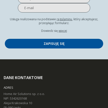
Usługa realizowana na podstawie
regulaminu
, który akceptujesz,
przesyłając formularz.
Dowiedz się
więcej
ZAPISUJĘ SIĘ
DANE KONTAKTOWE
ADRES
Home Air Solutions sp. z o.o.
NIP: 5342620168
Aleja Krakowska 10
05-090 Janki