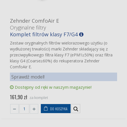
Zehnder ComfoAir E
Oryginalne filtry
Komplet filtrów klasy F7/G4
Zestaw oryginalnych filtrów wielorazowego użytku (o
wydłużonej trwałości) marki Zehnder składający się z
przeciwpyłkowego filtra klasy F7 (ePM1≥50%) oraz filtra
klasy G4 (Coarse≥60%) do rekuperatora Zehnder
ComfoAir E.
Sprawdź model!
Dostępny od ręki w naszym magazynie!
161,90 zł
za komplet
DO KOSZYKA