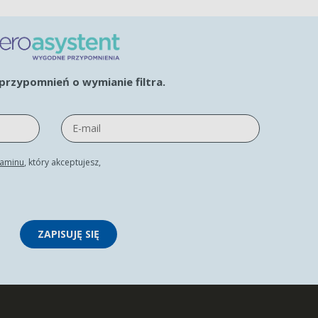
rzypomnień o wymianie filtra.
laminu
, który akceptujesz,
ZAPISUJĘ SIĘ