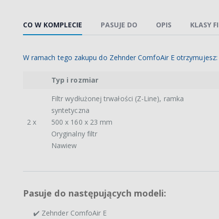
CO W KOMPLECIE
PASUJE DO
OPIS
KLASY F
W ramach tego zakupu do Zehnder ComfoAir E otrzymujesz:
Typ i rozmiar
Filtr wydłużonej trwałości (Z-Line), ramka
syntetyczna
2 x
500 x 160 x 23 mm
Oryginalny filtr
Nawiew
Pasuje do następujących modeli:
✔️ Zehnder ComfoAir E