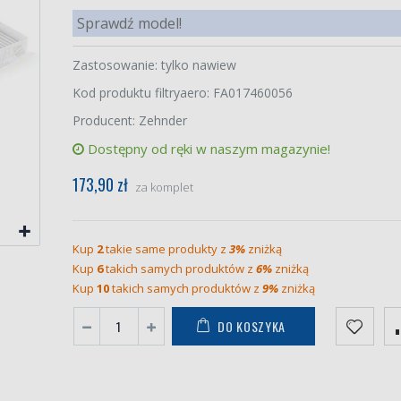
Sprawdź model!
Zastosowanie: tylko nawiew
Kod produktu filtryaero: FA017460056
Producent: Zehnder
Dostępny od ręki w naszym magazynie!
173,90 zł
za komplet
Kup
2
takie same produkty z
3%
zniżką
Kup
6
takich samych produktów z
6%
zniżką
Kup
10
takich samych produktów z
9%
zniżką
DO KOSZYKA