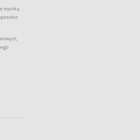
się wysoką
 sposobie
iskowych,
lnego