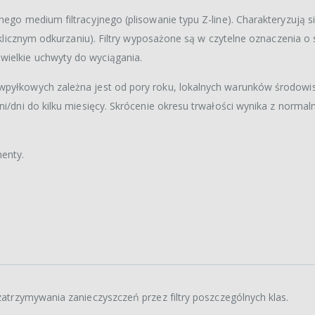
nego medium filtracyjnego (plisowanie typu Z-line). Charakteryzują 
cyklicznym odkurzaniu). Filtry wyposażone są w czytelne oznaczenia o
wielkie uchwyty do wyciągania.
iwpyłkowych zależna jest od pory roku, lokalnych warunków środow
ni/dni do kilku miesięcy. Skrócenie okresu trwałości wynika z norma
enty.
atrzymywania zanieczyszczeń przez filtry poszczególnych klas.