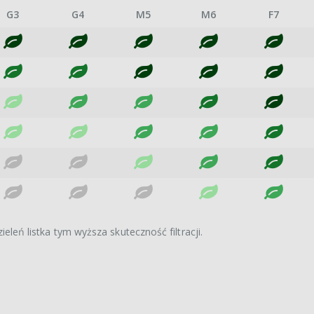
G3
G4
M5
M6
F7
ieleń listka tym wyższa skuteczność filtracji.