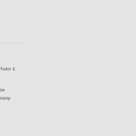
foAir E
kże
miany