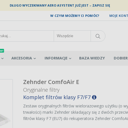
DŁUGO WYCZEKIWANY AERO ASYSTENT JUŻ JEST – ZAPISZ SIĘ
W CZYM MOŻEMY CI POMÓC?
MOJE KON
W!
AKCESORIA
INFORMACJE
BAZA WIEDZY
DOBIER
Zehnder ComfoAir E
Oryginalne filtry
Komplet filtrów klasy F7/F7
Zestaw oryginalnych filtrów wielorazowego użytku (o w
trwałości) marki Zehnder składający się z dwóch przec
filtrów klasy F7 (EU7) do rekuperatora Zehnder ComfoAi