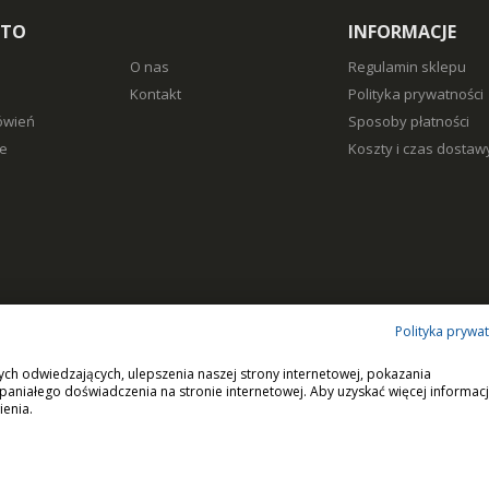
NTO
INFORMACJE
O nas
Regulamin sklepu
Kontakt
Polityka prywatności
ówień
Sposoby płatności
e
Koszty i czas dostaw
Polityka prywa
ych odwiedzających, ulepszenia naszej strony internetowej, pokazania
paniałego doświadczenia na stronie internetowej. Aby uzyskać więcej informacj
ienia.
i.
Wszystkie prawa zastrzeżone.