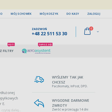
TO
MÓJ SCHOWEK
MÓJ KOSZYK
DO KASY
ZALOGUJ
0
ZADZWOŃ
+48 22 511 53 30
HOT!
ZAPISZ SIĘ!
Z FILTRY
WYŚLEMY TAK JAK
CHCESZ
Paczkomaty, InPost, DPD.
ydłużonej
iwpyłkowych
WYGODNE DARMOWE
r E.
ZWROTY
Zwróć w przeciągu 14 dni
czytaj dalej...