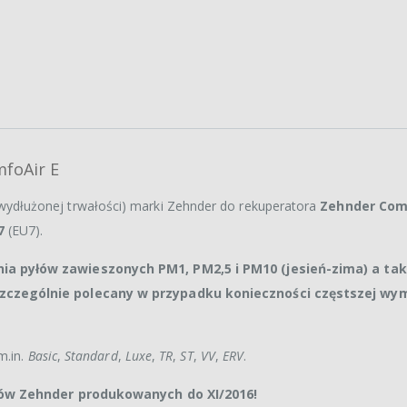
mfoAir E
wydłużonej trwałości) marki Zehnder do rekuperatora
Zehnder Com
7
(EU7).
ia pyłów zawieszonych PM1, PM2,5 i PM10 (jesień-zima) a ta
zczególnie polecany w przypadku konieczności częstszej wy
m.in.
Basic
,
Standard
,
Luxe
,
TR
,
ST
,
VV
,
ERV
.
orów Zehnder produkowanych do XI/2016!