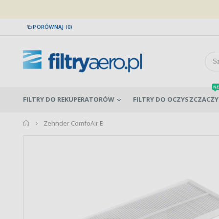
PORÓWNAJ (0)
NE
FILTRY DO REKUPERATORÓW
FILTRY DO OCZYSZCZACZY
home
Zehnder ComfoAir E