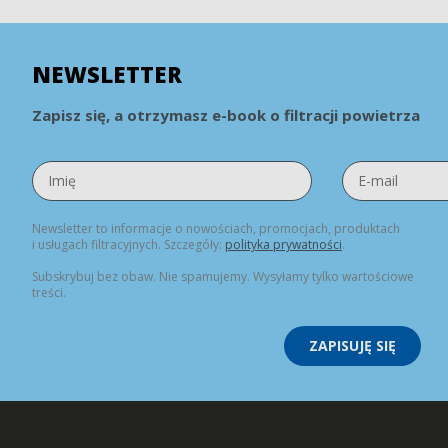
NEWSLETTER
Zapisz się, a otrzymasz e-book o filtracji powietrza
Newsletter to informacje o nowościach, promocjach, produktach
i usługach filtracyjnych. Szczegóły:
polityka prywatności
.
Subskrybuj bez obaw. Nie spamujemy. Wysyłamy tylko wartościowe
treści.
ZAPISUJĘ SIĘ