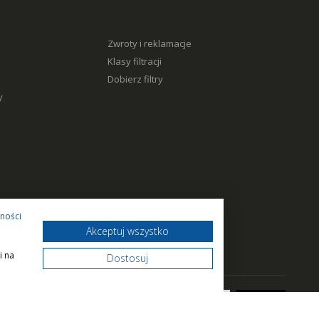
Zwroty i reklamacje
Klasy filtracji
Dobierz filtry
y
tności
Akceptuj wszystko
i na
Dostosuj