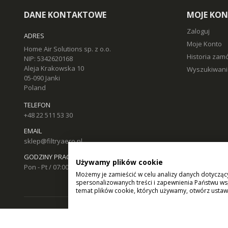
DANE KONTAKTOWE
MOJE KO
Zaloguj
ADRES
Moje Konto
Home Air Solutions sp. z o.o.
Historia zam
NIP: 5342620168
Aleja Krakowska 10
Wyszukiwani
05-090 Janki
Poland
TELEFON
+48 22 511 53 30
EMAIL
sklep@filtryaero.pl
GODZINY PRACY
Używamy plików cookie
Pon - Pt / 07:00 - 17:00
Możemy je zamieścić w celu analizy danych dotycząc
spersonalizowanych treści i zapewnienia Państwu ws
temat plików cookie, których używamy, otwórz ustaw
© Home Air Solutions sp. z o.o. - filtryaero.pl.
Filtry do rekuperacj