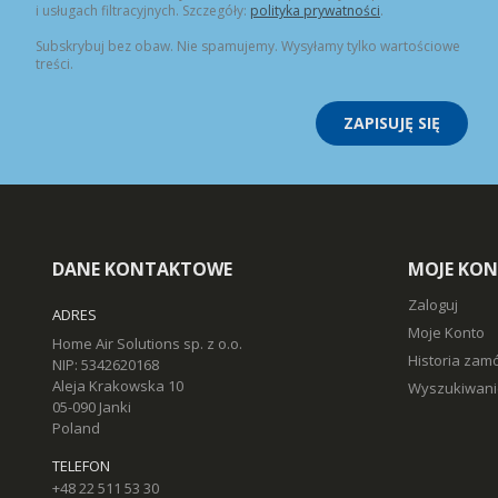
i usługach filtracyjnych. Szczegóły:
polityka prywatności
.
Subskrybuj bez obaw. Nie spamujemy. Wysyłamy tylko wartościowe
treści.
ZAPISUJĘ SIĘ
DANE KONTAKTOWE
MOJE KO
Zaloguj
ADRES
Moje Konto
Home Air Solutions sp. z o.o.
Historia zam
NIP: 5342620168
Aleja Krakowska 10
Wyszukiwani
05-090 Janki
Poland
TELEFON
+48 22 511 53 30