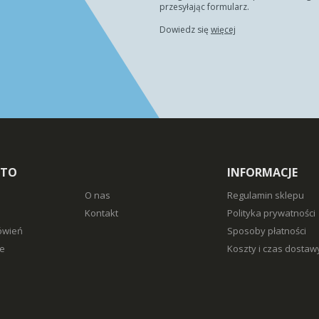
przesyłając formularz.
Dowiedz się
więcej
NTO
INFORMACJE
O nas
Regulamin sklepu
Kontakt
Polityka prywatności
ówień
Sposoby płatności
e
Koszty i czas dostaw