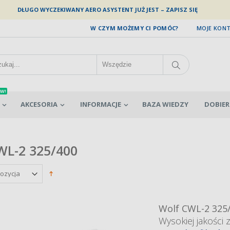
DŁUGO WYCZEKIWANY AERO ASYSTENT JUŻ JEST – ZAPISZ SIĘ
W CZYM MOŻEMY CI POMÓC?
MOJE KON
W!
AKCESORIA
INFORMACJE
BAZA WIEDZY
DOBIER
WL-2 325/400
Wolf CWL-2 325
Wysokiej jakości 