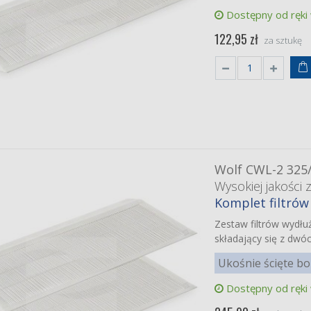
p KI-TX75EU-H
Dostępny od ręki
iej jakości zamienniki
nawilżający
 zł
122,95 zł
za sztukę
Wolf CWL-2 325
Wysokiej jakości 
Komplet filtrów
Zestaw filtrów wydłu
składający się z dwó
Ukośnie ścięte bo
Dostępny od ręki