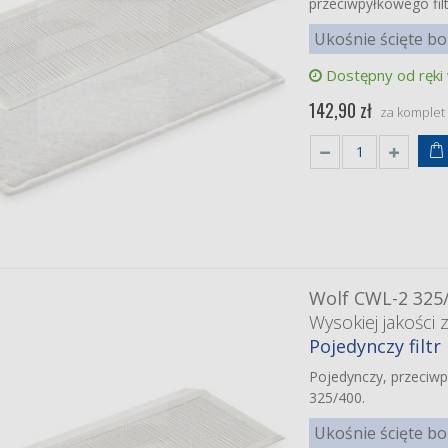
przeciwpyłkowego filt
Ukośnie ścięte bo
Dostępny od ręki
142,90 zł
za komplet
kische Profi-Air
400 Touch
0mm)
iej jakości zamiennik
Wolf CWL-2 325
 klasy F7 (nawiewny)
 zł
Wysokiej jakości 
Pojedynczy filtr
fovent Domekt R
H (od 2020)
Pojedynczy, przeciwp
iej jakości zamiennik
et filtrów klasy F7/M5
325/400.
1 70%/ePM10 55%)
0 zł
Ukośnie ścięte bo