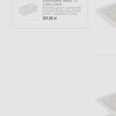
Komfovent Verso CF
Shar
1000 U/H/V
Wysok
Wysokiej jakości zamienniki
Filtr 
Komplet filtrów klasy F7/M5
44,90
(ePM1 70%/ePM10 55%)
301,90 zł