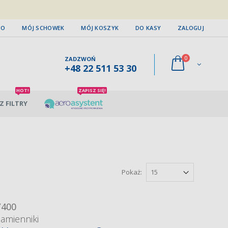
TO
MÓJ SCHOWEK
MÓJ KOSZYK
DO KASY
ZALOGUJ
0
ZADZWOŃ
+48 22 511 53 30
HOT!
ZAPISZ SIĘ!
Z FILTRY
Pokaż:
/400
zamienniki