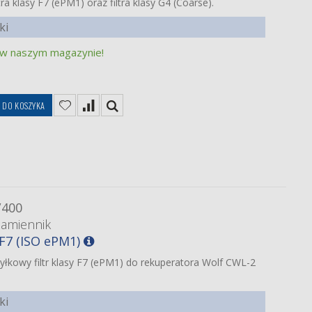
ra klasy F7 (ePM1) oraz filtra klasy G4 (Coarse).
ki
 w naszym magazynie!
DO KOSZYKA
/400
zamiennik
 F7 (ISO ePM1)
yłkowy filtr klasy F7 (ePM1) do rekuperatora Wolf CWL-2
ki