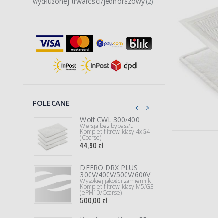
wydłużonej trwałości/jednorazowy
(2)
POLECANE
Wolf CWL 300/400
Frän
Wersja bez bypass'u
250/
Komplet filtrów klasy 4xG4
(35
(Coarse)
Wysok
44,90 zł
Filtr
74,90
DEFRO DRX PLUS
Kom
300V/400V/500V/600V
400 
Wysokiej jakości zamiennik
Wysok
Komplet filtrów klasy M5/G3
Kompl
(ePM10/Coarse)
(ePM
500,00 zł
103,9