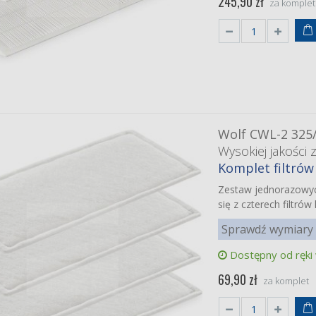
245,90 zł
za komplet
Wolf CWL-2 325
Wysokiej jakości 
Komplet filtrów 
Zestaw jednorazowyc
się z czterech filtr
Sprawdź wymiary 
Dostępny od ręki
69,90 zł
za komplet