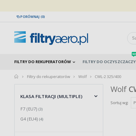
PORÓWNAJ (0)
NE
FILTRY DO REKUPERATORÓW
FILTRY DO OCZYSZCZACZY
home
Filtry do rekuperatorów
Wolf
CWL-2 325/400
Wolf
C
KLASA FILTRACJI (MULTIPLE)
Sortuj wg:
F7 (EU7)
(3)
G4 (EU4)
(4)