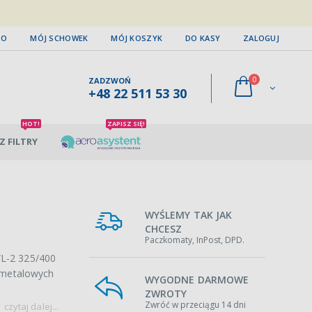
TO
MÓJ SCHOWEK
MÓJ KOSZYK
DO KASY
ZALOGUJ
0
ZADZWOŃ
+48 22 511 53 30
HOT!
ZAPISZ SIĘ!
Z FILTRY
WYŚLEMY TAK JAK
CHCESZ
Paczkomaty, InPost, DPD.
WL-2 325/400
a metalowych
WYGODNE DARMOWE
ZWROTY
Zwróć w przeciągu 14 dni
czytaj dalej...