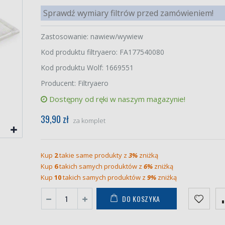
Sprawdź wymiary filtrów przed zamówieniem!
Zastosowanie: nawiew/wywiew
Kod produktu filtryaero: FA177540080
Kod produktu Wolf: 1669551
Producent: Filtryaero
Dostępny od ręki w naszym magazynie!
39,90 zł
za komplet
Kup
2
takie same produkty z
3%
zniżką
Kup
6
takich samych produktów z
6%
zniżką
Kup
10
takich samych produktów z
9%
zniżką
DO KOSZYKA