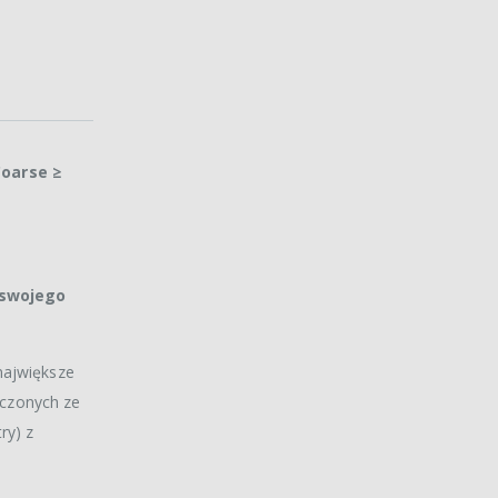
Coarse ≥
 swojego
 największe
ączonych ze
ry) z