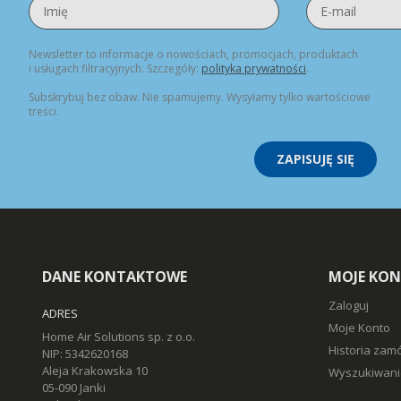
Newsletter to informacje o nowościach, promocjach, produktach
i usługach filtracyjnych. Szczegóły:
polityka prywatności
.
Subskrybuj bez obaw. Nie spamujemy. Wysyłamy tylko wartościowe
treści.
ZAPISUJĘ SIĘ
DANE KONTAKTOWE
MOJE KO
Zaloguj
ADRES
Moje Konto
Home Air Solutions sp. z o.o.
Historia zam
NIP: 5342620168
Aleja Krakowska 10
Wyszukiwani
05-090 Janki