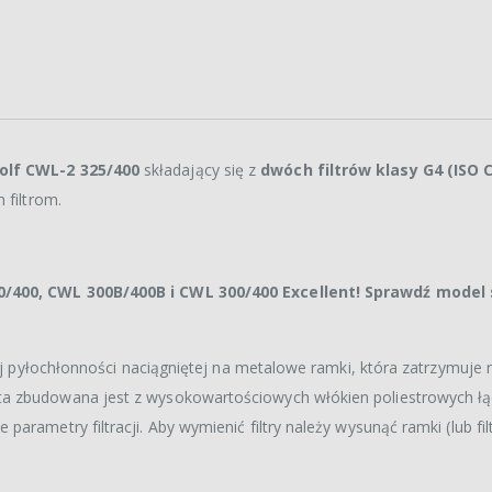
olf CWL-2 325/400
składający się z
dwóch filtrów klasy G4 (ISO 
 filtrom.
00/400, CWL 300B/400B i CWL 300/400 Excellent! Sprawdź model
żej pyłochłonności naciągniętej na metalowe ramki, która zatrzymuje
ta zbudowana jest z wysokowartościowych włókien poliestrowych ł
rametry filtracji. Aby wymienić filtry należy wysunąć ramki (lub filt