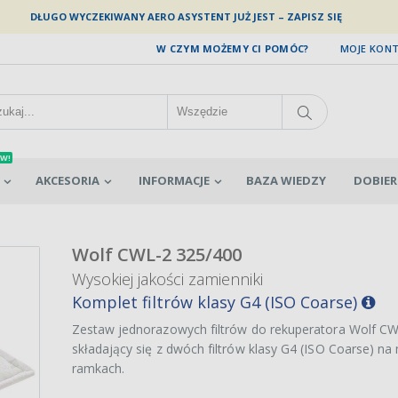
DŁUGO WYCZEKIWANY AERO ASYSTENT JUŻ JEST – ZAPISZ SIĘ
W CZYM MOŻEMY CI POMÓC?
MOJE KON
W!
AKCESORIA
INFORMACJE
BAZA WIEDZY
DOBIER
Wolf CWL-2 325/400
Wysokiej jakości zamienniki
Komplet filtrów klasy G4 (ISO Coarse)
Zestaw jednorazowych filtrów do rekuperatora Wolf C
składający się z dwóch filtrów klasy G4 (ISO Coarse) n
ramkach.