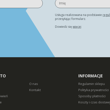
Usługa realizowana na podstawie
regu
przesyłając formularz.
Dowiedz się
więcej
NTO
INFORMACJE
O nas
Regulamin sklepu
Kontakt
Polityka prywatności
ówień
Sposoby płatności
e
Koszty i czas dostaw