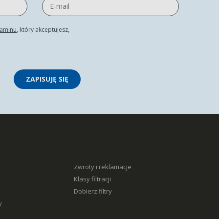
laminu
, który akceptujesz,
ZAPISUJĘ SIĘ
Zwroty i reklamacje
Klasy filtracji
Dobierz filtry
y