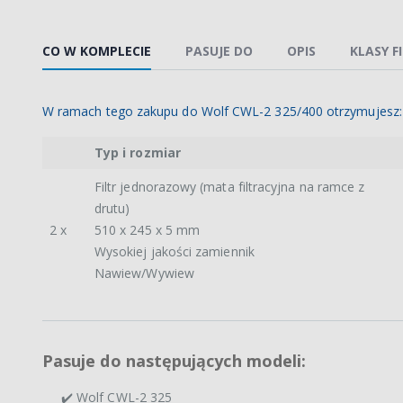
CO W KOMPLECIE
PASUJE DO
OPIS
KLASY F
W ramach tego zakupu do Wolf CWL-2 325/400 otrzymujesz:
Typ i rozmiar
Filtr jednorazowy (mata filtracyjna na ramce z
drutu)
2 x
510 x 245 x 5 mm
Wysokiej jakości zamiennik
Nawiew/Wywiew
Pasuje do następujących modeli:
✔️ Wolf CWL-2 325