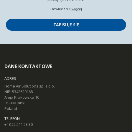
Dowiedz się
więcej
ZAPISUJĘ SIĘ
DANE KONTAKTOWE
ADRES
Home Air Solutions sp. z o.o.
NIP: 5342620168
Aleja Krakowska 10
05-090 Janki
Poland
TELEFON
+48 22 511 53 30