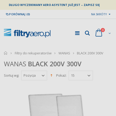
DŁUGO WYCZEKIWANY AERO ASYSTENT JUŻ JEST – ZAPISZ SIĘ
PORÓWNAJ (0)
NA SKRÓTY
0
home
Filtry do rekuperatorów
WANAS
BLACK 200V 300V
WANAS
BLACK 200V 300V
Sortuj wg:
Pokaż: