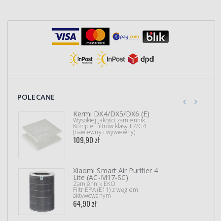
POLECANE
Kermi DX4/DX5/DX6 (E)
Wysokiej jakości zamiennik
Komplet filtrów klasy F7/G4
(nawiewny i wywiewny)
109,90 zł
Xiaomi Smart Air Purifier 4
Lite (AC-M17-SC)
Zamiennik EKO
Filtr EPA (E11) z węglem
aktywowanym
64,90 zł