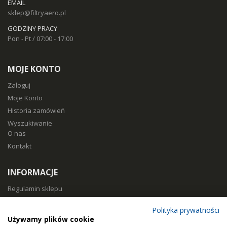
EMAIL
sklep@filtryaero.pl
GODZINY PRACY
Pon - Pt / 07:00 - 17:00
MOJE KONTO
Zaloguj
Moje Konto
Historia zamówień
Wyszukiwanie
O nas
Kontakt
INFORMACJE
Regulamin sklepu
Polityka prywatności
Polityka prywatności
Sposoby płatności
Używamy plików cookie
Koszty i czas dostawy