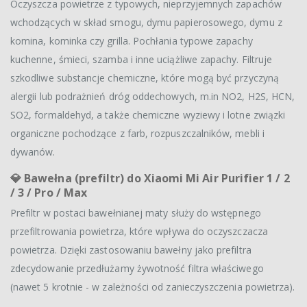
Oczyszcza powietrze z typowych, nieprzyjemnych zapachów
wchodzących w skład smogu, dymu papierosowego, dymu z
komina, kominka czy grilla. Pochłania typowe zapachy
kuchenne, śmieci, szamba i inne uciążliwe zapachy. Filtruje
szkodliwe substancje chemiczne, które mogą być przyczyną
alergii lub podrażnień dróg oddechowych, m.in NO2, H2S, HCN,
SO2, formaldehyd, a także chemiczne wyziewy i lotne związki
organiczne pochodzące z farb, rozpuszczalników, mebli i
dywanów.
💎 Bawełna (prefiltr) do Xiaomi Mi Air Purifier 1 / 2
/ 3 / Pro / Max
Prefiltr w postaci bawełnianej maty służy do wstępnego
przefiltrowania powietrza, które wpływa do oczyszczacza
powietrza. Dzięki zastosowaniu bawełny jako prefiltra
zdecydowanie przedłużamy żywotność filtra właściwego
(nawet 5 krotnie - w zależności od zanieczyszczenia powietrza).