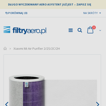
DŁUGO WYCZEKIWANY AERO ASYSTENT JUŻ JEST – ZAPISZ SIĘ
PORÓWNAJ (0)
NA SKRÓTY
0
home
Xiaomi Mi Air Purifier 2/2S/2C/2H