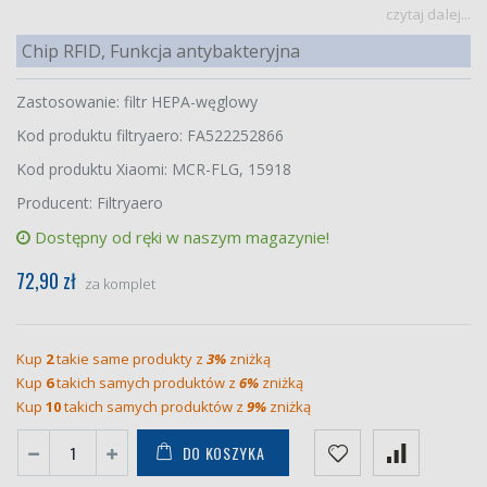
czytaj dalej...
Chip RFID, Funkcja antybakteryjna
Zastosowanie: filtr HEPA-węglowy
Kod produktu filtryaero: FA522252866
Kod produktu Xiaomi: MCR-FLG, 15918
Producent: Filtryaero
Dostępny od ręki w naszym magazynie!
72,90 zł
za komplet
Kup
2
takie same produkty z
3%
zniżką
Kup
6
takich samych produktów z
6%
zniżką
Kup
10
takich samych produktów z
9%
zniżką
DO KOSZYKA