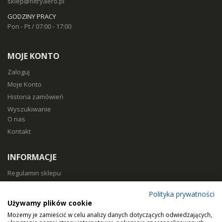
sklep@filtryaero.pl
GODZINY PRACY
Pon - Pt / 07:00 - 17:00
MOJE KONTO
Zaloguj
Moje Konto
Historia zamówień
Wyszukiwanie
O nas
Kontakt
INFORMACJE
Regulamin sklepu
Polityka prywatności
Polityka prywatności
Sposoby płatności
Używamy plików cookie
Koszty i czas dostawy
Możemy je zamieścić w celu analizy danych dotyczących odwiedzających,
Zwroty i reklamacje