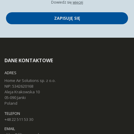
Dowiedz się
więcej
ZAPISUJĘ SIĘ
DANE KONTAKTOWE
ADRES
Home Air Solutions sp. z o.o.
NIP: 5342620168
Aleja Krakowska 10
05-090 Janki
Poland
TELEFON
+48 22 511 53 30
EMAIL