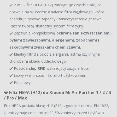
✔️ 2 w 1 - filtr HEPA (H12) zatrzymuje cząstki stałe, co
pozwala na skuteczne działanie filtra węglowego, który
absorbuje typowe zapachy i zanieczyszczenia gazowe.
Razem tworzą skuteczny system filtracyjny.
✔️ Zapewnia kompleksową
ochronę zanieczyszczeniami,
pyłami zawieszonymi, alergenami, zapachami i
szkodliwymi związkami chemicznymi.
✔️ Idealny filtr dla osób z alergiami, astmą czy innymi
chorobami układu oddechowego.
✔️ Posiada
chip RFID
wskazujący zużycie filtra.
✔️ Łatwy w montażu – komfort użytkowania.
✔️ Filtr nowy.
💎 Filtr HEPA (H12) do Xiaomi Mi Air Purifier 1 / 2 / 3
/ Pro / Max
Filtr HEPA posiada klasę H12 (E12) zgodnie z normą EN 1822,
tj. zatrzymuje co najmniej 99,5% zanieczyszczeń i pyłów o