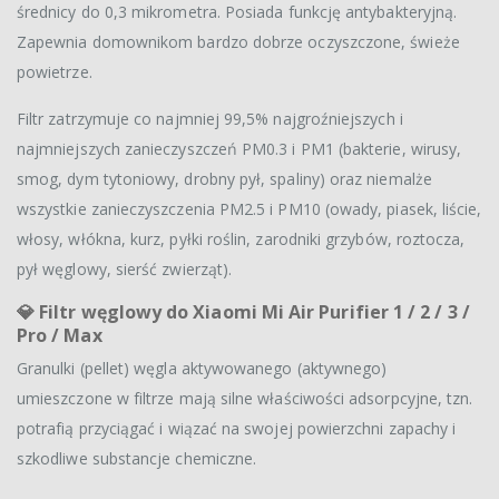
średnicy do 0,3 mikrometra. Posiada funkcję antybakteryjną.
Zapewnia domownikom bardzo dobrze oczyszczone, świeże
powietrze.
Filtr zatrzymuje co najmniej 99,5% najgroźniejszych i
najmniejszych zanieczyszczeń PM0.3 i PM1 (bakterie, wirusy,
smog, dym tytoniowy, drobny pył, spaliny) oraz niemalże
wszystkie zanieczyszczenia PM2.5 i PM10 (owady, piasek, liście,
włosy, włókna, kurz, pyłki roślin, zarodniki grzybów, roztocza,
pył węglowy, sierść zwierząt).
💎 Filtr węglowy do Xiaomi Mi Air Purifier 1 / 2 / 3 /
Pro / Max
Granulki (pellet) węgla aktywowanego (aktywnego)
umieszczone w filtrze mają silne właściwości adsorpcyjne, tzn.
potrafią przyciągać i wiązać na swojej powierzchni zapachy i
szkodliwe substancje chemiczne.