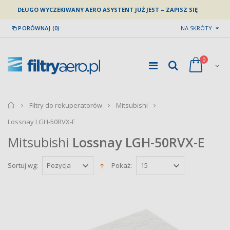
DŁUGO WYCZEKIWANY AERO ASYSTENT JUŻ JEST – ZAPISZ SIĘ
PORÓWNAJ (0)
NA SKRÓTY
0
home
Filtry do rekuperatorów
Mitsubishi
Lossnay LGH-50RVX-E
Mitsubishi
Lossnay LGH-50RVX-E
Sortuj wg:
Pokaż: