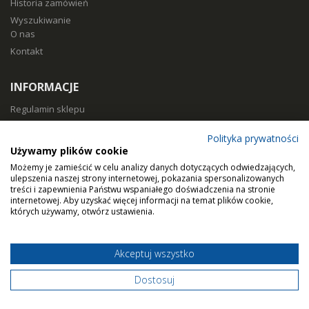
Historia zamówień
Wyszukiwanie
O nas
Kontakt
INFORMACJE
Regulamin sklepu
Polityka prywatności
Polityka prywatności
Sposoby płatności
Używamy plików cookie
Koszty i czas dostawy
Możemy je zamieścić w celu analizy danych dotyczących odwiedzających,
Zwroty i reklamacje
ulepszenia naszej strony internetowej, pokazania spersonalizowanych
treści i zapewnienia Państwu wspaniałego doświadczenia na stronie
Klasy filtracji
internetowej. Aby uzyskać więcej informacji na temat plików cookie,
Dobierz filtry
których używamy, otwórz ustawienia.
Akceptuj wszystko
© Home Air Solutions sp. z o.o. - filtryaero.pl.
Filtry do rekuperacji.
Dostosuj
Wszystkie prawa zastrzeżone.