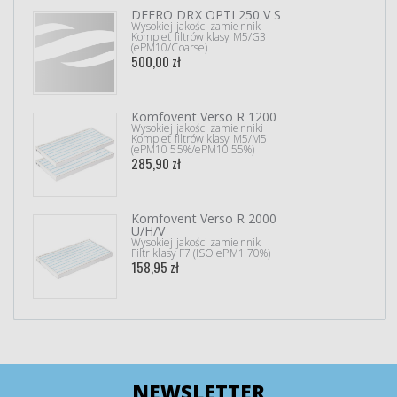
DEFRO DRX OPTI 250 V S
Wysokiej jakości zamiennik
Komplet filtrów klasy M5/G3
(ePM10/Coarse)
500,00 zł
Komfovent Verso R 1200
Wysokiej jakości zamienniki
Komplet filtrów klasy M5/M5
(ePM10 55%/ePM10 55%)
285,90 zł
Komfovent Verso R 2000
U/H/V
Wysokiej jakości zamiennik
Filtr klasy F7 (ISO ePM1 70%)
158,95 zł
NEWSLETTER