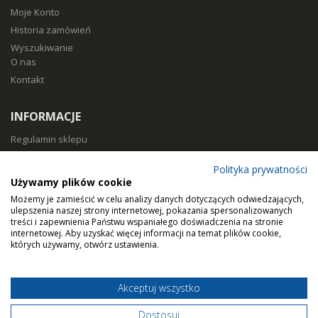
Moje Konto
Historia zamówień
Wyszukiwanie
O nas
Kontakt
INFORMACJE
Regulamin sklepu
Polityka prywatności
Polityka prywatności
Sposoby płatności
Używamy plików cookie
Koszty i czas dostawy
Możemy je zamieścić w celu analizy danych dotyczących odwiedzających,
Zwroty i reklamacje
ulepszenia naszej strony internetowej, pokazania spersonalizowanych
treści i zapewnienia Państwu wspaniałego doświadczenia na stronie
Klasy filtracji
internetowej. Aby uzyskać więcej informacji na temat plików cookie,
Dobierz filtry
których używamy, otwórz ustawienia.
Akceptuj wszystko
© Home Air Solutions sp. z o.o. - filtryaero.pl.
Filtry do rekuperacji.
Dostosuj