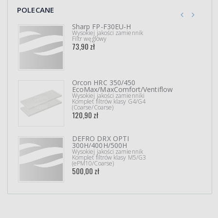
POLECANE
Sharp FP-F30EU-H
Wysokiej jakości zamiennik
Filtr węglowy
73,90 zł
Orcon HRC 350/450
EcoMax/MaxComfort/Ventiflow
Wysokiej jakości zamienniki
Komplet filtrów klasy G4/G4
(Coarse/Coarse)
120,90 zł
DEFRO DRX OPTI
300H/400H/500H
Wysokiej jakości zamiennik
Komplet filtrów klasy M5/G3
(ePM10/Coarse)
500,00 zł