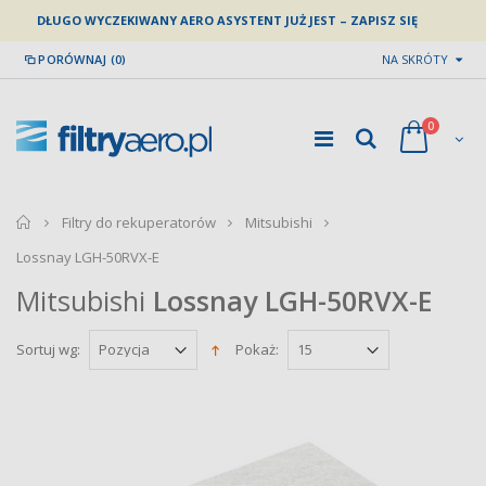
DŁUGO WYCZEKIWANY AERO ASYSTENT JUŻ JEST – ZAPISZ SIĘ
PORÓWNAJ (0)
NA SKRÓTY
0
home
Filtry do rekuperatorów
Mitsubishi
Lossnay LGH-50RVX-E
Mitsubishi
Lossnay LGH-50RVX-E
Sortuj wg:
Pokaż: