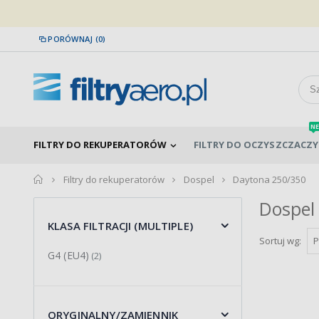
PORÓWNAJ (0)
NE
FILTRY DO REKUPERATORÓW
FILTRY DO OCZYSZCZACZY
home
Filtry do rekuperatorów
Dospel
Daytona 250/350
Dospel
KLASA FILTRACJI (MULTIPLE)
Sortuj wg:
G4 (EU4)
(2)
ORYGINALNY/ZAMIENNIK