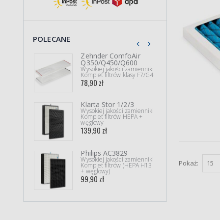
POLECANE
Zehnder ComfoAir
Klar
Q350/Q450/Q600
Wysok
Kompl
Wysokiej jakości zamienniki
69,90
Komplet filtrów klasy F7/G4
78,90 zł
Klarta Stor 1/2/3
Zehn
Wysokiej jakości zamienniki
Wysok
Komplet filtrów HEPA +
Kompl
węglowy
148,9
139,90 zł
Philips AC3829
Filt
Wysokiej jakości zamienniki
M5/
Pokaż:
Komplet filtrów (HEPA H13
Wysok
+ węglowy)
Filtr
99,90 zł
55,90