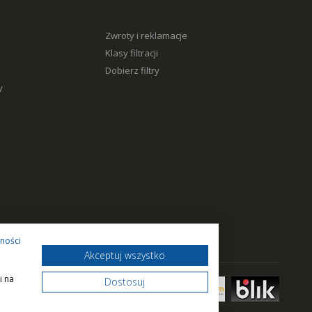
Zwroty i reklamacje
Klasy filtracji
Dobierz filtry
y
tności
Akceptuj wszystko
i na
Dostosuj