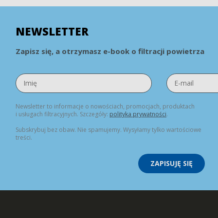
NEWSLETTER
Zapisz się, a otrzymasz e-book o filtracji powietrza
Newsletter to informacje o nowościach, promocjach, produktach
i usługach filtracyjnych. Szczegóły:
polityka prywatności
.
Subskrybuj bez obaw. Nie spamujemy. Wysyłamy tylko wartościowe
treści.
ZAPISUJĘ SIĘ