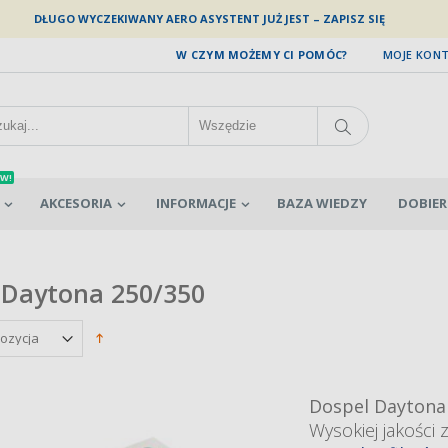
DŁUGO WYCZEKIWANY AERO ASYSTENT JUŻ JEST – ZAPISZ SIĘ
W CZYM MOŻEMY CI POMÓC?
MOJE KON
W!
AKCESORIA
INFORMACJE
BAZA WIEDZY
DOBIER
Daytona 250/350
Dospel Daytona
Wysokiej jakości 