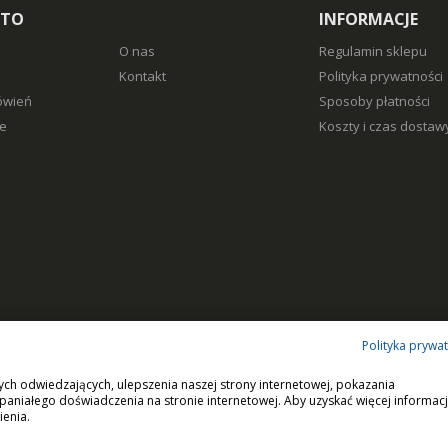
NTO
INFORMACJE
O nas
Regulamin sklepu
Kontakt
Polityka prywatności
ówień
Sposoby płatności
e
Koszty i czas dostaw
Polityka prywa
ych odwiedzających, ulepszenia naszej strony internetowej, pokazania
paniałego doświadczenia na stronie internetowej. Aby uzyskać więcej informacj
i.
Wszystkie prawa zastrzeżone.
ienia.