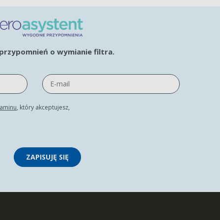
rzypomnień o wymianie filtra.
laminu
, który akceptujesz,
ZAPISUJĘ SIĘ