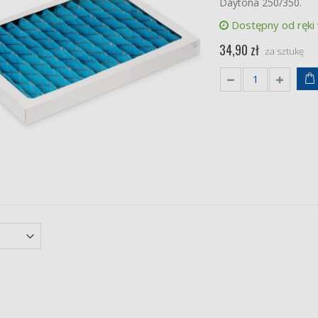
Daytona 250/350.
Dostępny od ręki
34,90 zł
za sztukę
ta Humea
iej jakości zamienniki
et filtrów
 zł
der GLR 400
iej jakości zamienniki
et filtrów klasy F7/F7
0 zł
r 410x340x40
ePM10
a jakość
 klasy M5 (ePM10)
 zł