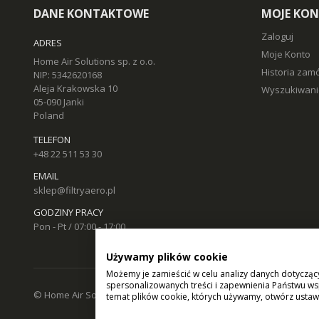
DANE KONTAKTOWE
MOJE KO
Zaloguj
ADRES
Moje Konto
Home Air Solutions sp. z o.o.
Historia zam
NIP: 5342620168
Aleja Krakowska 10
Wyszukiwani
05-090 Janki
Poland
TELEFON
+48 22 511 53 30
EMAIL
sklep@filtryaero.pl
GODZINY PRACY
Pon - Pt / 07:00 - 17:00
Używamy plików cookie
Możemy je zamieścić w celu analizy danych dotycząc
spersonalizowanych treści i zapewnienia Państwu ws
© Home Air Solutions sp. z o.o. - filtryaero.pl.
Filtry do rekuperacj
temat plików cookie, których używamy, otwórz ustaw