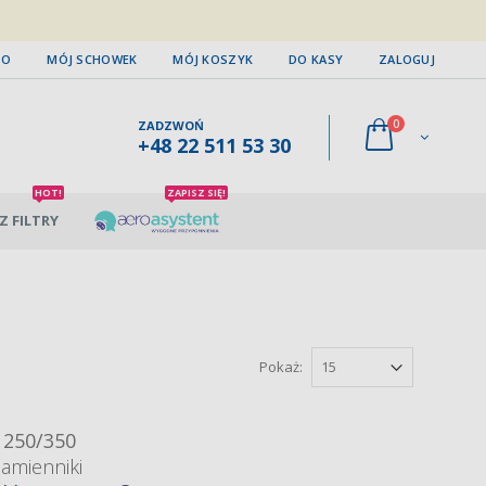
TO
MÓJ SCHOWEK
MÓJ KOSZYK
DO KASY
ZALOGUJ
0
ZADZWOŃ
+48 22 511 53 30
HOT!
ZAPISZ SIĘ!
Z FILTRY
Pokaż:
 250/350
zamienniki