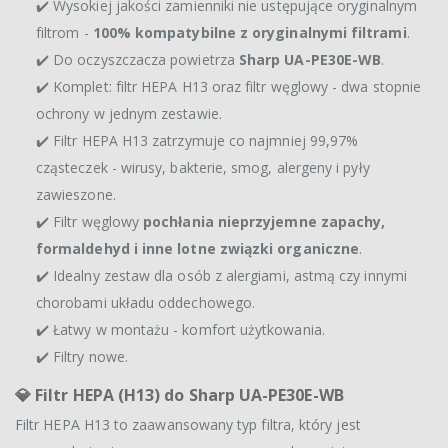
✔️ Wysokiej jakości zamienniki nie ustępujące oryginalnym
filtrom -
100% kompatybilne z oryginalnymi filtrami
.
✔️ Do oczyszczacza powietrza
Sharp UA-PE30E-WB
.
✔️ Komplet: filtr HEPA H13 oraz filtr węglowy - dwa stopnie
ochrony w jednym zestawie.
✔️ Filtr HEPA H13 zatrzymuje co najmniej 99,97%
cząsteczek - wirusy, bakterie, smog, alergeny i pyły
zawieszone.
✔️ Filtr węglowy
pochłania nieprzyjemne zapachy,
formaldehyd i inne lotne związki organiczne
.
✔️ Idealny zestaw dla osób z alergiami, astmą czy innymi
chorobami układu oddechowego.
✔️ Łatwy w montażu - komfort użytkowania.
✔️ Filtry nowe.
💎
Filtr HEPA (H13) do Sharp UA-PE30E-WB
Filtr HEPA H13 to zaawansowany typ filtra, który jest