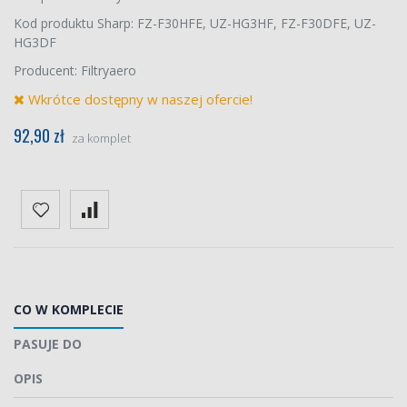
Kod produktu Sharp: FZ-F30HFE, UZ-HG3HF, FZ-F30DFE, UZ-
HG3DF
Producent: Filtryaero
Wkrótce dostępny w naszej ofercie!
92,90 zł
za komplet
CO W KOMPLECIE
PASUJE DO
OPIS