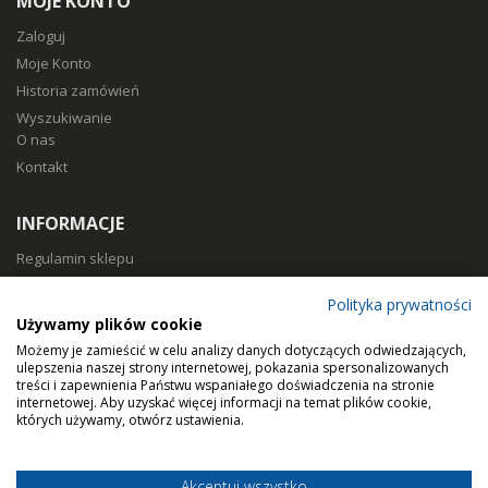
MOJE KONTO
Zaloguj
Moje Konto
Historia zamówień
Wyszukiwanie
O nas
Kontakt
INFORMACJE
Regulamin sklepu
Polityka prywatności
Polityka prywatności
Sposoby płatności
Używamy plików cookie
Koszty i czas dostawy
Możemy je zamieścić w celu analizy danych dotyczących odwiedzających,
Zwroty i reklamacje
ulepszenia naszej strony internetowej, pokazania spersonalizowanych
treści i zapewnienia Państwu wspaniałego doświadczenia na stronie
Klasy filtracji
internetowej. Aby uzyskać więcej informacji na temat plików cookie,
Dobierz filtry
których używamy, otwórz ustawienia.
Akceptuj wszystko