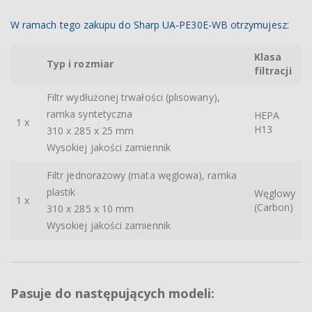
W ramach tego zakupu do Sharp UA-PE30E-WB otrzymujesz:
Klasa
Typ i rozmiar
filtracji
Filtr wydłużonej trwałości (plisowany),
ramka syntetyczna
HEPA
1 x
H13
310 x 285 x 25 mm
Wysokiej jakości zamiennik
Filtr jednorazowy (mata węglowa), ramka
plastik
Węglowy
1 x
(Carbon)
310 x 285 x 10 mm
Wysokiej jakości zamiennik
Pasuje do następujących modeli: