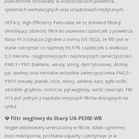
powszechnie stosowany w oczyszczaczach powietrza,
systemach wentylacyjnych oraz urządzeniach medycznych.
HEPA tj. High Efficiency Particulate Air to standard filtracji
określający zdolność filtra do usuwania cząsteczek z powietrza.
Klasa H13 oznacza (zgodnie z normą EN 1822), że filtr jest w
stanie zatrzymać co najmniej 99,97% cząsteczek o wielkości
0,3 mikrona - najgroźniejszych i najmniejszych zanieczyszczeń
PM0.3 i PM1 (bakterie, wirusy, smog, dym tytoniowy, drobny
pył, spaliny) oraz niemalże wszystkie zanieczyszczenia PM2.5 i
PM10 (owady, piasek, liście, włosy, włókna, kurz, pyłki roślin,
zarodniki grzybów, roztocza, pył węglowy, sierść zwierząt). Filtr
H13 jest jednym z najskuteczniejszych filtrów dostępnych na
rynku!
💎
Filtr węglowy do Sharp UA-PE30E-WB
Węgiel aktywowany umieszczony w filtrze, dzięki ogromnej
ilości mikroporów, pochłania zapachy i zatrzymuje je w