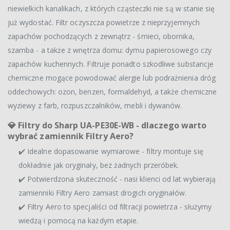
niewielkich kanalikach, z których cząsteczki nie są w stanie się
już wydostać. Filtr oczyszcza powietrze z nieprzyjemnych
zapachów pochodzących z zewnątrz - śmieci, obornika,
szamba - a także z wnętrza domu: dymu papierosowego czy
zapachów kuchennych. Filtruje ponadto szkodliwe substancje
chemiczne mogące powodować alergie lub podrażnienia dróg
oddechowych: ozon, benzen, formaldehyd, a także chemiczne
wyziewy z farb, rozpuszczalników, mebli i dywanów.
💎
Filtry do Sharp UA-PE30E-WB - dlaczego warto
wybrać zamiennik Filtry Aero?
✔️ Idealne dopasowanie wymiarowe - filtry montuje się
dokładnie jak oryginały, bez żadnych przeróbek.
✔️ Potwierdzona skuteczność - nasi klienci od lat wybierają
zamienniki Filtry Aero zamiast drogich oryginałów.
✔️ Filtry Aero to specjaliści od filtracji powietrza - służymy
wiedzą i pomocą na każdym etapie.