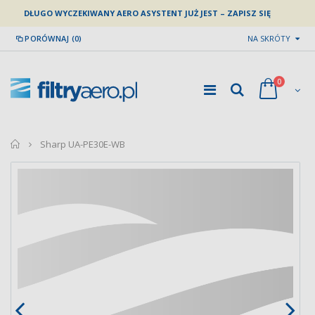
DŁUGO WYCZEKIWANY AERO ASYSTENT JUŻ JEST – ZAPISZ SIĘ
PORÓWNAJ (0)
NA SKRÓTY
0
home
Sharp UA-PE30E-WB