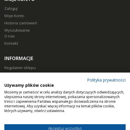
Zaloguj
Moje Konto
Historia zamówień
Wyszukiwanie
O nas
Kontakt
INFORMACJE
Regulamin sklepu
Polityka prywatności
Polityka prywatności
Sposoby płatności
Używamy plików cookie
Koszty i czas dostawy
Możemy je zamieścić w celu analizy danych dotyczących odwiedzających,
Zwroty i reklamacje
ulepszenia naszej strony internetowej, pokazania spersonalizowanych
treści i zapewnienia Państwu wspaniałego doświadczenia na stronie
Klasy filtracji
internetowej. Aby uzyskać więcej informacji na temat plików cookie,
Dobierz filtry
których używamy, otwórz ustawienia.
Akceptuj wszystko