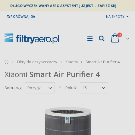
DŁUGO WYCZEKIWANY AERO ASYSTENT JUŻ JEST – ZAPISZ SIĘ
PORÓWNAJ (0)
NA SKRÓTY
0
home
Filtry do oczyszczaczy
Xiaomi
Smart Air Purifier 4
Xiaomi
Smart Air Purifier 4
Sortuj wg:
Pokaż: