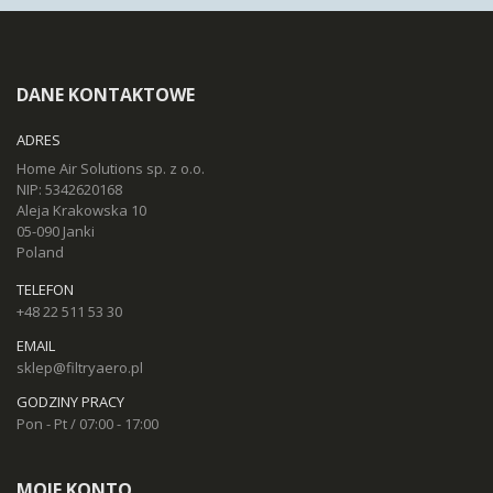
DANE KONTAKTOWE
ADRES
Home Air Solutions sp. z o.o.
NIP: 5342620168
Aleja Krakowska 10
05-090 Janki
Poland
TELEFON
+48 22 511 53 30
EMAIL
sklep@filtryaero.pl
GODZINY PRACY
Pon - Pt / 07:00 - 17:00
MOJE KONTO