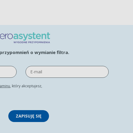
rzypomnień o wymianie filtra.
laminu
, który akceptujesz,
ZAPISUJĘ SIĘ