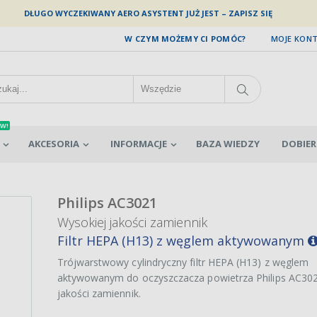
DŁUGO WYCZEKIWANY AERO ASYSTENT JUŻ JEST – ZAPISZ SIĘ
W CZYM MOŻEMY CI POMÓC?
MOJE KON
W!
AKCESORIA
INFORMACJE
BAZA WIEDZY
DOBIER
Philips AC3021
Wysokiej jakości zamiennik
Filtr HEPA (H13) z węglem aktywowanym
Trójwarstwowy cylindryczny filtr HEPA (H13) z węglem
aktywowanym do oczyszczacza powietrza Philips AC302
jakości zamiennik.