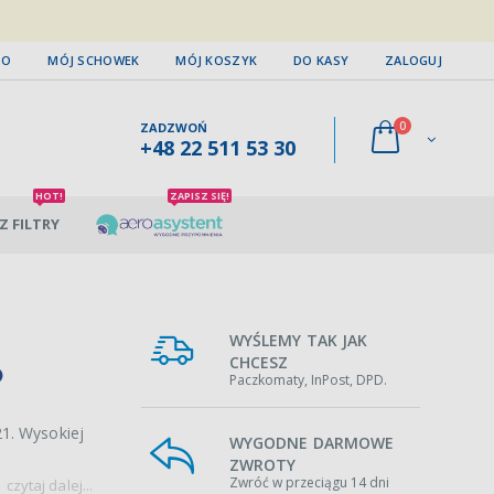
TO
MÓJ SCHOWEK
MÓJ KOSZYK
DO KASY
ZALOGUJ
0
ZADZWOŃ
+48 22 511 53 30
HOT!
ZAPISZ SIĘ!
Z FILTRY
WYŚLEMY TAK JAK
CHCESZ
Paczkomaty, InPost, DPD.
1. Wysokiej
WYGODNE DARMOWE
ZWROTY
Zwróć w przeciągu 14 dni
czytaj dalej...