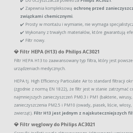
✔️ Do oczyszczacza powietrza
Philips AC3021
.
✔️ Zapewnia kompleksową
ochronę przed zanieczyszc
związkami chemicznymi
.
✔️ Prosty w montażu i wymianie, nie wymaga specjalistycz
✔️ Wykonany z trwałych materiałów, które gwarantują efek
✔️ Filtr nowy.
💎
Filtr HEPA (H13) do Philips AC3021
Filtr HEPA H13 to zaawansowany typ filtra, który jest pows
urządzeniach medycznych.
HEPA tj. High Efficiency Particulate Air to standard filtracji
(zgodnie z normą EN 1822), że filtr jest w stanie zatrzymać c
najmniejszych zanieczyszczeń PM0.3 i PM1 (bakterie, wirusy,
zanieczyszczenia PM2.5 i PM10 (owady, piasek, liście, włosy, 
zwierząt).
Filtr H13 jest jednym z najskuteczniejszych f
💎
Filtr węglowy do Philips AC3021