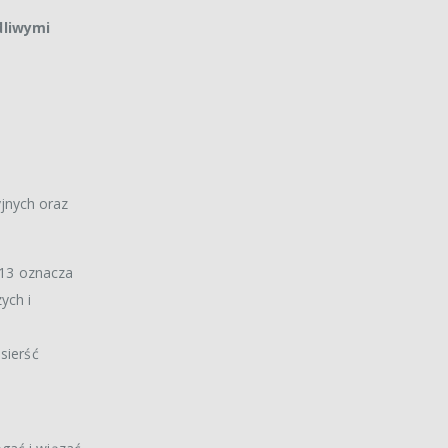
dliwymi
jnych oraz
 H13 oznacza
ych i
sierść