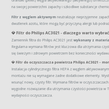
Granulki (pellet) węgla aktywowanego (aktywnego) umieszczone
na swojej powierzchni zapachy i szkodliwe substancje chemi
Filtr z węglem aktywnym
neutralizuje nieprzyjemne zapach
dwutlenek azotu, które mogą być przyczyną alergii lub podr
💎
Filtr do Philips AC3021 - dlaczego warto wybra
Zamiennik filtra do Philips AC3021 jest
wykonany z materia
Regularna wymiana filtrów jest kluczowa dla utrzymania cz
się świeżym i zdrowym powietrzem bez konieczności wydawani
💎
Filtr do oczyszczacza powietrza Philips AC3021 - mo
Instalacja cylindrycznego filtra HEPA z węglem aktywowanym
montażu nie są wymagane żadne dodatkowe elementy. Wystarcz
wsunąć nowy, czysty filtr. Wymiana filtrów w oczyszczaczach
wygodne rozwiązanie dla utrzymania czystości powietrza w T
wydajności oczyszczacza.