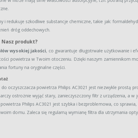
 w filtrze mają silne właściwości adsorpcyjne, tzn. potrafią przyci
czne.
y i redukuje szkodliwe substancje chemiczne, takie jak: formaldehyd
ażnień dróg oddechowych.
ć Nasz produkt?
łów wysokiej jakości
, co gwarantuje długotrwałe użytkowanie i e
ystości powietrza w Twoim otoczeniu. Dzięki naszym zamiennikom mo
a fortuny na oryginalne części.
ntaż
 do oczyszczacza powietrza Philips AC3021 jest niezwykle prostą p
y ostrożnie wyjąć stary, zanieczyszczony filtr z urządzenia, a w 
 powietrza Philips AC3021 jest szybka i bezproblemowa, co sprawia, 
woim domu. Zaleca się regularną wymianę filtra dla utrzymania opt