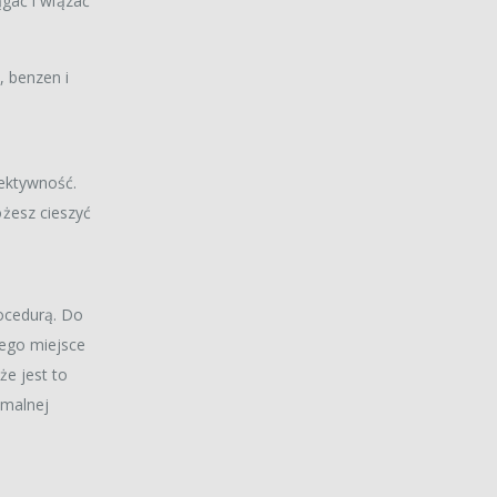
ągać i wiązać
, benzen i
fektywność.
żesz cieszyć
rocedurą. Do
jego miejsce
że jest to
ymalnej