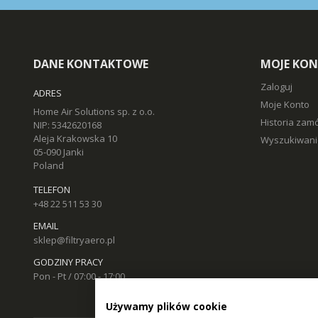
DANE KONTAKTOWE
MOJE KO
Zaloguj
ADRES
Moje Konto
Home Air Solutions sp. z o.o.
Historia zam
NIP: 5342620168
Aleja Krakowska 10
Wyszukiwani
05-090 Janki
Poland
TELEFON
+48 22 511 53 30
EMAIL
sklep@filtryaero.pl
GODZINY PRACY
Pon - Pt / 07:00 - 17:00
Używamy plików cookie