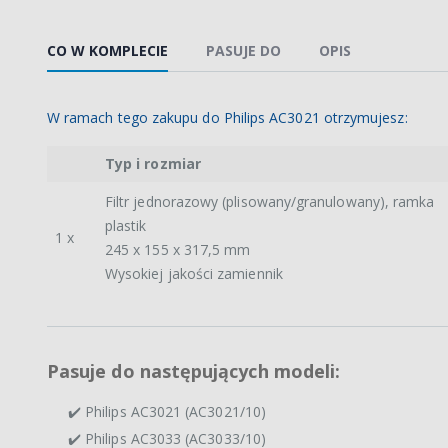
CO W KOMPLECIE
PASUJE DO
OPIS
W ramach tego zakupu do Philips AC3021 otrzymujesz:
Typ i rozmiar
Filtr jednorazowy (plisowany/granulowany), ramka
plastik
1 x
245 x 155 x 317,5 mm
Wysokiej jakości zamiennik
Pasuje do następujących modeli:
✔️ Philips AC3021 (AC3021/10)
✔️ Philips AC3033 (AC3033/10)