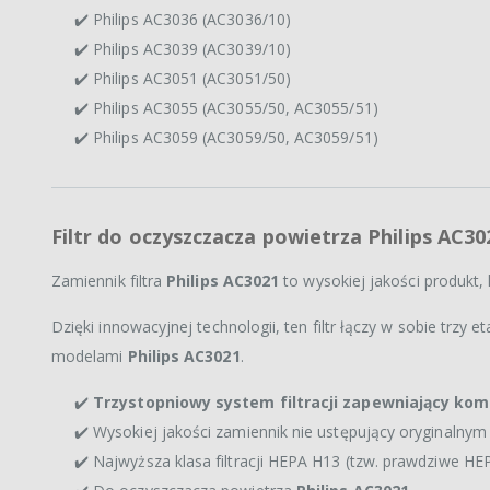
✔️ Philips AC3036 (AC3036/10)
✔️ Philips AC3039 (AC3039/10)
✔️ Philips AC3051 (AC3051/50)
✔️ Philips AC3055 (AC3055/50, AC3055/51)
✔️ Philips AC3059 (AC3059/50, AC3059/51)
Filtr do oczyszczacza powietrza Philips AC30
Zamiennik filtra
Philips AC3021
to wysokiej jakości produkt,
Dzięki innowacyjnej technologii, ten filtr łączy w sobie trzy e
modelami
Philips AC3021
.
✔️
Trzystopniowy system filtracji zapewniający ko
✔️ Wysokiej jakości zamiennik nie ustępujący oryginalnym 
✔️ Najwyższa klasa filtracji HEPA H13 (tzw. prawdziwe HE