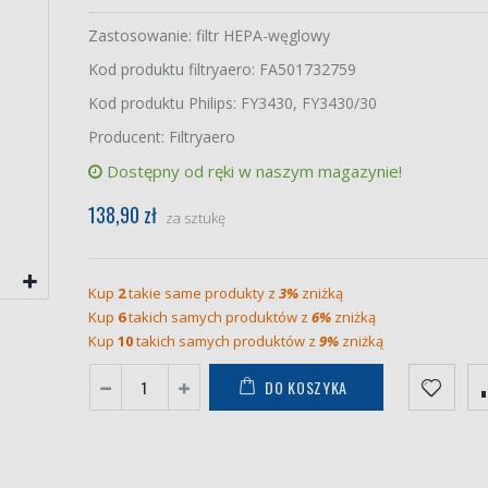
Zastosowanie: filtr HEPA-węglowy
Kod produktu filtryaero: FA501732759
Kod produktu Philips: FY3430, FY3430/30
Producent: Filtryaero
Dostępny od ręki w naszym magazynie!
138,90 zł
za sztukę
Kup
2
takie same produkty z
3%
zniżką
Kup
6
takich samych produktów z
6%
zniżką
Kup
10
takich samych produktów z
9%
zniżką
DO KOSZYKA