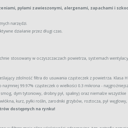
zeniami, pyłami zawieszonymi, alergenami, zapachami i szko
nych narzędzi.
tywne działanie przez długi czas.
zechnie stosowany w oczyszczaczach powietrza, systemach wentylacy
 określający zdolność filtra do usuwania cząsteczek z powietrza. Klasa
o najmniej 99.97% cząsteczek o wielkości 0.3 mikrona - najgroźniejsz
 smog, dym tytoniowy, drobny pył, spaliny) oraz niemalże wszystkie
włókna, kurz, pyłki roślin, zarodniki grzybów, roztocza, pył węglowy, 
iltrów dostępnych na rynku!