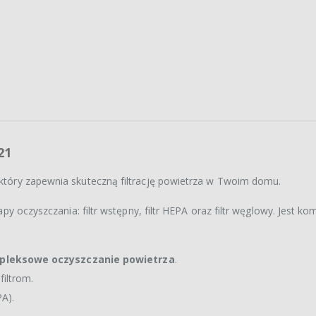
21
 który zapewnia skuteczną filtrację powietrza w Twoim domu.
tapy oczyszczania: filtr wstępny, filtr HEPA oraz filtr węglowy. Jest ko
mpleksowe oczyszczanie powietrza
.
filtrom.
PA).