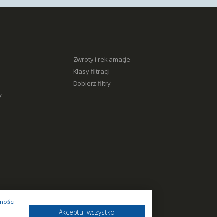
Zwroty i reklamacje
Klasy filtracji
Dobierz filtry
y
tności
Akceptuj wszystko