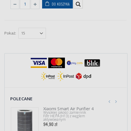
DO KOSZYKA
Pokaż:
POLECANE
Xiaomi Smart Air Purifier 4
Wysokiej jakości zamiennik
Filtr HEPA (H13) z węglem
aktywowanym
94,90 zł