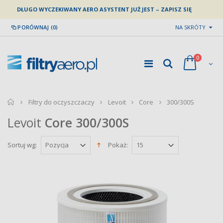
DŁUGO WYCZEKIWANY AERO ASYSTENT JUŻ JEST – ZAPISZ SIĘ
PORÓWNAJ (0)
NA SKRÓTY
0
home
Filtry do oczyszczaczy
Levoit
Core
300/300S
Levoit
Core
300/300S
Sortuj wg:
Pokaż: