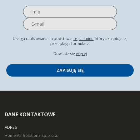
Usługa realizowana na podstawie
regulaminu
, który akceptujesz,
przesyłając formularz.
Dowiedz się
więcej
ZAPISUJĘ SIĘ
DANE KONTAKTOWE
ADRES
Home Air Solutions sp. z o.o.