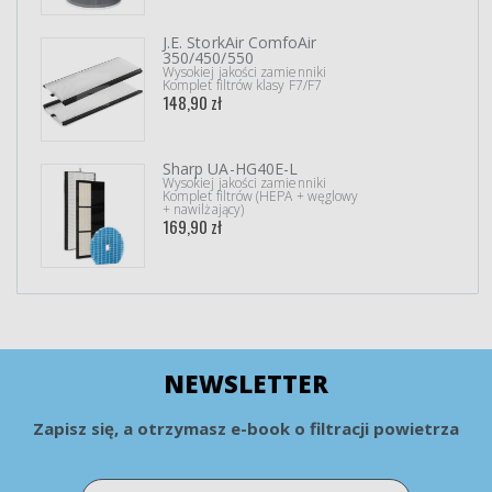
J.E. StorkAir ComfoAir
350/450/550
Wysokiej jakości zamienniki
Komplet filtrów klasy F7/F7
148,90 zł
Sharp UA-HG40E-L
Wysokiej jakości zamienniki
Komplet filtrów (HEPA + węglowy
+ nawilżający)
169,90 zł
NEWSLETTER
Zapisz się, a otrzymasz e-book o filtracji powietrza