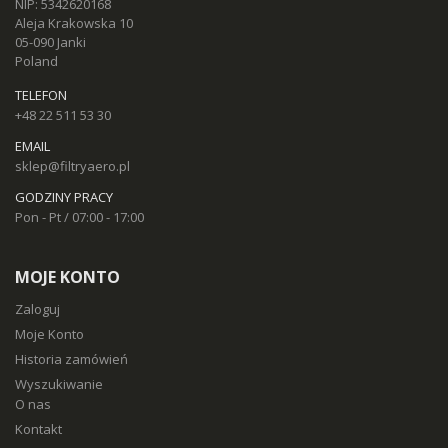
NIP: 5342620168
Aleja Krakowska 10
05-090 Janki
Poland
TELEFON
+48 22 511 53 30
EMAIL
sklep@filtryaero.pl
GODZINY PRACY
Pon - Pt / 07:00 - 17:00
MOJE KONTO
Zaloguj
Moje Konto
Historia zamówień
Wyszukiwanie
O nas
Kontakt