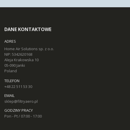
DANE KONTAKTOWE
ADRES
Home Air Solutions sp. z o.o.
NIP: 5342620168
Aleja Krakowska 10
05-090 Janki
Poland
TELEFON
+48 22 511 53 30
EMAIL
sklep@filtryaero.pl
GODZINY PRACY
Pon - Pt / 07:00 - 17:00