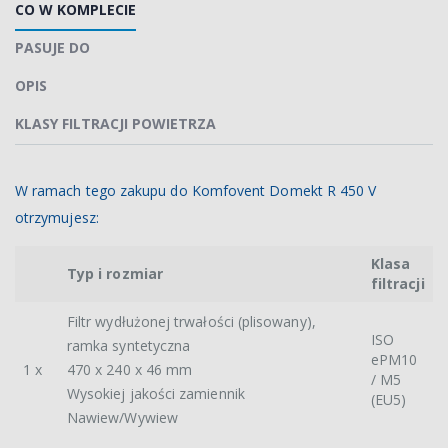
CO W KOMPLECIE
PASUJE DO
OPIS
KLASY FILTRACJI POWIETRZA
W ramach tego zakupu do Komfovent Domekt R 450 V
otrzymujesz:
Klasa
Typ i rozmiar
filtracji
Filtr wydłużonej trwałości (plisowany),
ISO
ramka syntetyczna
ePM10
1 x
470 x 240 x 46 mm
/ M5
Wysokiej jakości zamiennik
(EU5)
Nawiew/Wywiew