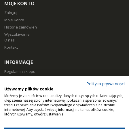
MOJE KONTO
Zaloguj
Moje Konto
Historia zamówień
Wyszukiwanie
O nas
Kontakt
INFORMACJE
Regulamin sklepu
Polityka prywatności
Polityka prywatności
Sposoby płatności
Używamy plików cookie
Koszty i czas dostawy
Możemy je zamieścić w celu analizy danych dotyczących odwiedzających,
Zwroty i reklamacje
ulepszenia naszej strony internetowej, pokazania spersonalizowanych
treści i zapewnienia Państwu wspaniałego doświadczenia na stronie
Klasy filtracji
internetowej. Aby uzyskać więcej informacji na temat plików cookie,
Dobierz filtry
których używamy, otwórz ustawienia.