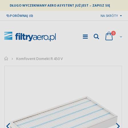
DŁUGO WYCZEKIWANY AERO ASYSTENT JUŻ JEST – ZAPISZ SIĘ
PORÓWNAJ (0)
NA SKRÓTY
0
home
Komfovent Domekt R 450 V