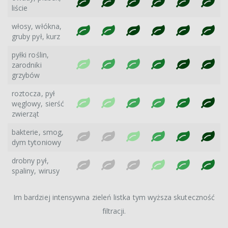
liście
włosy, włókna,
gruby pył, kurz
pyłki roślin,
zarodniki
grzybów
roztocza, pył
węglowy, sierść
zwierząt
bakterie, smog,
dym tytoniowy
drobny pył,
spaliny, wirusy
Im bardziej intensywna zieleń listka tym wyższa skuteczność
filtracji.