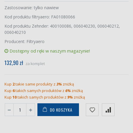
Zastosowanie: tylko nawiew
Kod produktu filtryaero: FA01080066
Kod produktu Zehnder: 400100086, 006040230, 006040212,
006040210
Producent: Filtryaero
Dostępny od ręki w naszym magazynie!
132,90 zł
za komplet
Kup
2
takie same produkty z
3%
zniżką
Kup
6
takich samych produktów z
6%
zniżką
Kup
10
takich samych produktów z
9%
zniżką
DO KOSZYKA