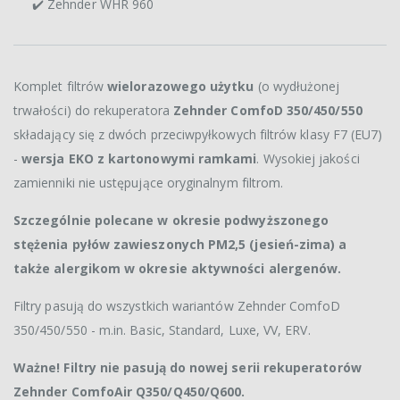
✔️ Zehnder WHR 960
Komplet filtrów
wielorazowego użytku
(o wydłużonej
trwałości) do rekuperatora
Zehnder ComfoD 350/450/550
składający się z dwóch przeciwpyłkowych filtrów klasy F7 (EU7)
-
wersja EKO z kartonowymi ramkami
. Wysokiej jakości
zamienniki nie ustępujące oryginalnym filtrom.
Szczególnie polecane w okresie podwyższonego
stężenia pyłów zawieszonych PM2,5 (jesień-zima) a
także alergikom w okresie aktywności alergenów.
Filtry pasują do wszystkich wariantów Zehnder ComfoD
350/450/550 - m.in. Basic, Standard, Luxe, VV, ERV.
Ważne! Filtry nie pasują do nowej serii rekuperatorów
Zehnder ComfoAir Q350/Q450/Q600.