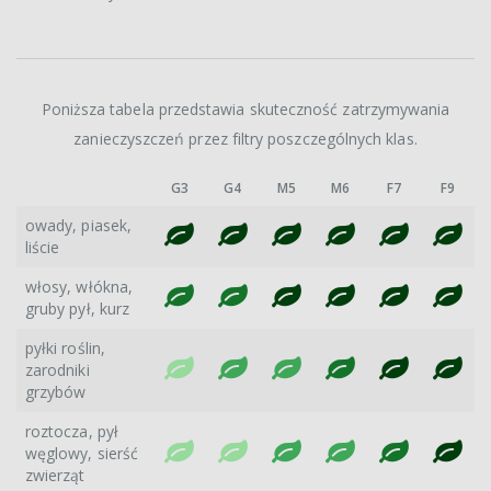
Poniższa tabela przedstawia skuteczność zatrzymywania
zanieczyszczeń przez filtry poszczególnych klas.
G3
G4
M5
M6
F7
F9
owady, piasek,
liście
włosy, włókna,
gruby pył, kurz
pyłki roślin,
zarodniki
grzybów
roztocza, pył
węglowy, sierść
zwierząt