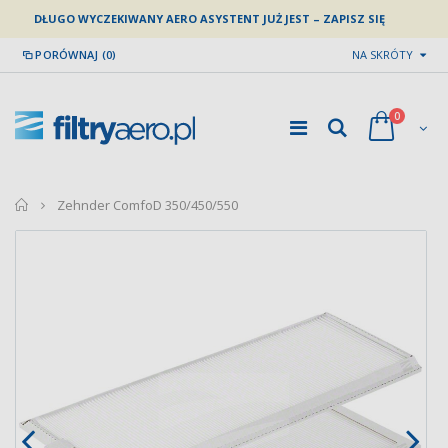
DŁUGO WYCZEKIWANY AERO ASYSTENT JUŻ JEST – ZAPISZ SIĘ
PORÓWNAJ (0)
NA SKRÓTY
0
home
Zehnder ComfoD 350/450/550