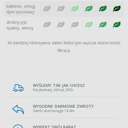
bakterie, smog,
dym tytoniowy
drobny pył,
spaliny, wirusy
Im bardziej intensywna zieleń listka tym wyższa skuteczność
filtracji.
WYŚLEMY TAK JAK CHCESZ
Paczkomaty, InPost, DPD.
WYGODNE DARMOWE ZWROTY
Zwróć w przeciągu 14 dni
WYBIERZ SWÓJ RABAT