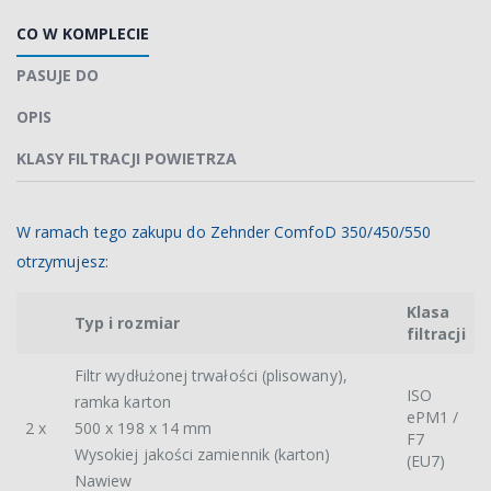
CO W KOMPLECIE
PASUJE DO
OPIS
KLASY FILTRACJI POWIETRZA
W ramach tego zakupu do Zehnder ComfoD 350/450/550
otrzymujesz:
Klasa
Typ i rozmiar
filtracji
Filtr wydłużonej trwałości (plisowany),
ISO
ramka karton
ePM1 /
2 x
500 x 198 x 14 mm
F7
Wysokiej jakości zamiennik (karton)
(EU7)
Nawiew