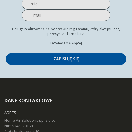
Usługa realizowana na podstawie
regulaminu
, który akceptujesz,
przesyłając formularz.
Dowiedz się
więcej
ZAPISUJĘ SIĘ
DANE KONTAKTOWE
ADRES
Home Air Solutions sp. z o.o.
NIP: 5342620168
Aleja Krakowska 10