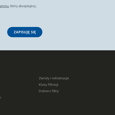
laminu
, który akceptujesz,
ZAPISUJĘ SIĘ
Zwroty i reklamacje
Klasy filtracji
Dobierz filtry
y