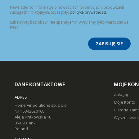
Newsletter to informacje o nowościach, promocjach, produktach
i usługach filtracyjnych. Szczegóły:
polityka prywatności
.
Subskrybuj bez obaw. Nie spamujemy. Wysyłamy tylko wartościowe
treści.
ZAPISUJĘ SIĘ
DANE KONTAKTOWE
MOJE KO
Zaloguj
ADRES
Moje Konto
Home Air Solutions sp. z o.o.
Historia zam
NIP: 5342620168
Aleja Krakowska 10
Wyszukiwani
05-090 Janki
Poland