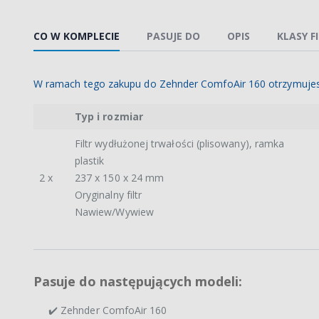
CO W KOMPLECIE
PASUJE DO
OPIS
KLASY F
W ramach tego zakupu do Zehnder ComfoAir 160 otrzymujes
Typ i rozmiar
Filtr wydłużonej trwałości (plisowany), ramka
plastik
2 x
237 x 150 x 24 mm
Oryginalny filtr
Nawiew/Wywiew
Pasuje do następujących modeli:
✔️ Zehnder ComfoAir 160