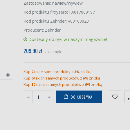
Zastosowanie: nawiew/wywiew
Kod produktu filtryaero: FA017000197
Kod produktu Zehnder: 400100023
Producent: Zehnder
Dostępny od ręki w naszym magazynie!
209,90 zł
za komplet
Kup
2
takie same produkty z
3%
zniżką
Kup
6
takich samych produktów z
6%
zniżką
Kup
10
takich samych produktów z
9%
zniżką
DO KOSZYKA