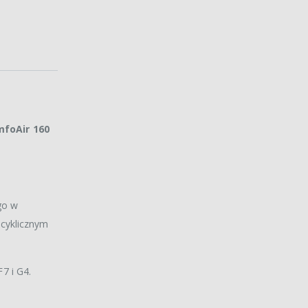
foAir 160
go w
 cyklicznym
7 i G4.