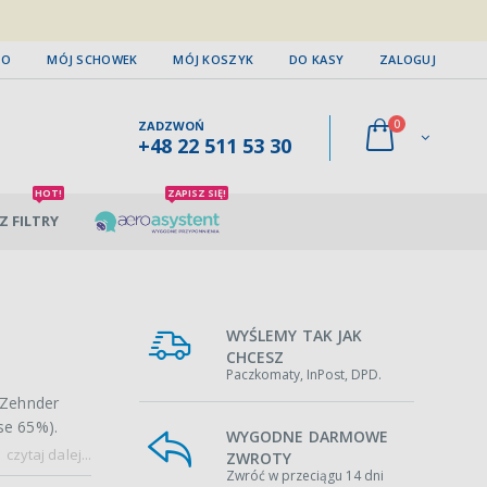
TO
MÓJ SCHOWEK
MÓJ KOSZYK
DO KASY
ZALOGUJ
0
ZADZWOŃ
+48 22 511 53 30
HOT!
ZAPISZ SIĘ!
Z FILTRY
WYŚLEMY TAK JAK
CHCESZ
Paczkomaty, InPost, DPD.
 Zehnder
se 65%).
WYGODNE DARMOWE
czytaj dalej...
ZWROTY
Zwróć w przeciągu 14 dni