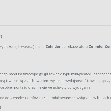
0
wydłużonej trwałości) marki
Zehnder
do rekuperatora
Zehnder Com
znego medium filtracyjnego (plisowanie typu mini-pleated) osadzone
oną trwałością z zachowaniem wysokiej wydajności filtrowania (przy
sposobie montażu oraz niewielkie uchwyty do wyciągania.
wane do Zehnder ComfoAir 160 produkowane są wyłącznie w klasach F
0