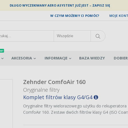
DŁUGO WYCZEKIWANY AERO ASYSTENT JUŻ JEST – ZAPISZ SIĘ
W CZYM MOŻEMY CI POMÓC?
MOJE KON
W!
AKCESORIA
INFORMACJE
BAZA WIEDZY
DOBIER
Zehnder ComfoAir 160
Oryginalne filtry
Komplet filtrów klasy G4/G4
Oryginalne filtry wielorazowego użytku do rekuperatora
ComfoAir 160. Zestaw dwóch filtrów klasy G4 (ISO Coar