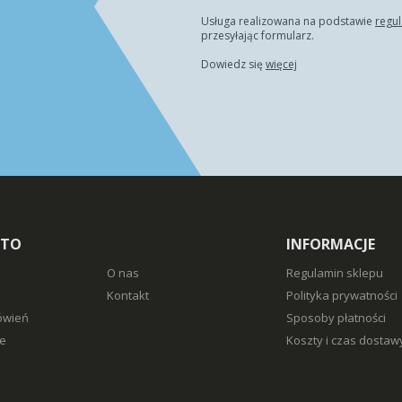
Usługa realizowana na podstawie
regu
przesyłając formularz.
Dowiedz się
więcej
NTO
INFORMACJE
O nas
Regulamin sklepu
Kontakt
Polityka prywatności
ówień
Sposoby płatności
e
Koszty i czas dostaw