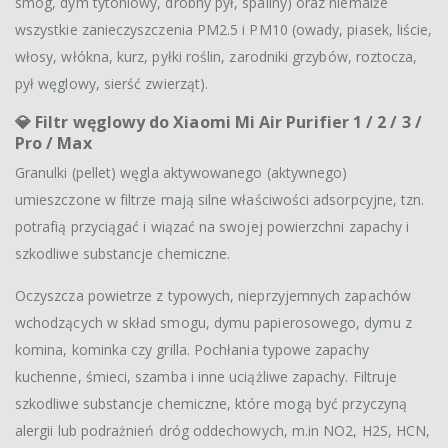
smog, dym tytoniowy, drobny pył, spaliny) oraz niemalże
wszystkie zanieczyszczenia PM2.5 i PM10 (owady, piasek, liście,
włosy, włókna, kurz, pyłki roślin, zarodniki grzybów, roztocza,
pył węglowy, sierść zwierząt).
💎 Filtr węglowy do Xiaomi Mi Air Purifier 1 / 2 / 3 /
Pro / Max
Granulki (pellet) węgla aktywowanego (aktywnego)
umieszczone w filtrze mają silne właściwości adsorpcyjne, tzn.
potrafią przyciągać i wiązać na swojej powierzchni zapachy i
szkodliwe substancje chemiczne.
Oczyszcza powietrze z typowych, nieprzyjemnych zapachów
wchodzących w skład smogu, dymu papierosowego, dymu z
komina, kominka czy grilla. Pochłania typowe zapachy
kuchenne, śmieci, szamba i inne uciążliwe zapachy. Filtruje
szkodliwe substancje chemiczne, które mogą być przyczyną
alergii lub podrażnień dróg oddechowych, m.in NO2, H2S, HCN,