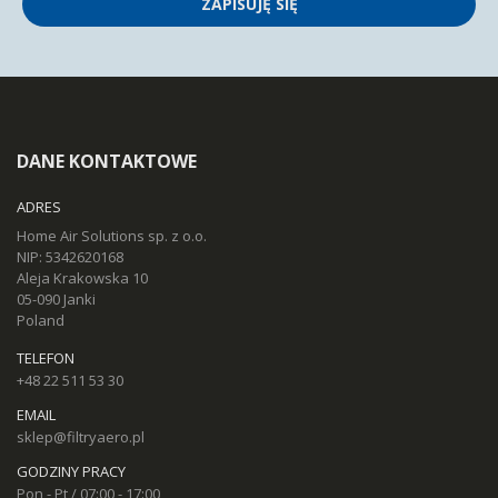
ZAPISUJĘ SIĘ
DANE KONTAKTOWE
ADRES
Home Air Solutions sp. z o.o.
NIP: 5342620168
Aleja Krakowska 10
05-090 Janki
Poland
TELEFON
+48 22 511 53 30
EMAIL
sklep@filtryaero.pl
GODZINY PRACY
Pon - Pt / 07:00 - 17:00