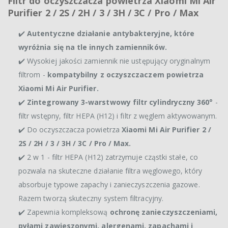
Filtr do oczyszczacza powietrza Xiaomi Mi Air
Purifier 2 / 2S / 2H / 3 / 3H / 3C / Pro / Max
✔️
Autentyczne działanie antybakteryjne, które
wyróżnia się na tle innych zamienników.
✔️ Wysokiej jakości zamiennik nie ustępujący oryginalnym
filtrom -
kompatybilny z oczyszczaczem powietrza
Xiaomi Mi Air Purifier.
✔️
Zintegrowany 3-warstwowy filtr cylindryczny 360°
-
filtr wstępny, filtr HEPA (H12) i filtr z węglem aktywowanym.
✔️ Do oczyszczacza powietrza
Xiaomi Mi Air Purifier 2 /
2S / 2H / 3 / 3H / 3C / Pro / Max.
✔️ 2 w 1 - filtr HEPA (H12) zatrzymuje cząstki stałe, co
pozwala na skuteczne działanie filtra węglowego, który
absorbuje typowe zapachy i zanieczyszczenia gazowe.
Razem tworzą skuteczny system filtracyjny.
✔️ Zapewnia kompleksową
ochronę zanieczyszczeniami,
pyłami zawieszonymi, alergenami, zapachami i