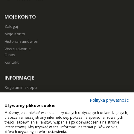
MOJE KONTO
Zaloguj
Moje Konto
Historia zamówień
Wyszukiwanie
O nas
Kontakt
INFORMACJE
Regulamin sklepu
Polityka prywatności
Polityka prywatności
Sposoby płatności
Używamy plików cookie
Koszty i czas dostawy
Możemy je zamieścić w celu analizy danych dotyczących odwiedzających,
Zwroty i reklamacje
ulepszenia naszej strony internetowej, pokazania spersonalizowanych
treści i zapewnienia Państwu wspaniałego doświadczenia na stronie
Klasy filtracji
internetowej. Aby uzyskać więcej informacji na temat plików cookie,
Dobierz filtry
których używamy, otwórz ustawienia.