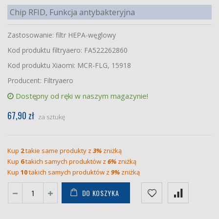
Chip RFID, Funkcja antybakteryjna
Zastosowanie: filtr HEPA-węglowy
Kod produktu filtryaero: FA522262860
Kod produktu Xiaomi: MCR-FLG, 15918
Producent: Filtryaero
Dostępny od ręki w naszym magazynie!
67,90 zł
za sztukę
Kup
2
takie same produkty z
3%
zniżką
Kup
6
takich samych produktów z
6%
zniżką
Kup
10
takich samych produktów z
9%
zniżką
DO KOSZYKA