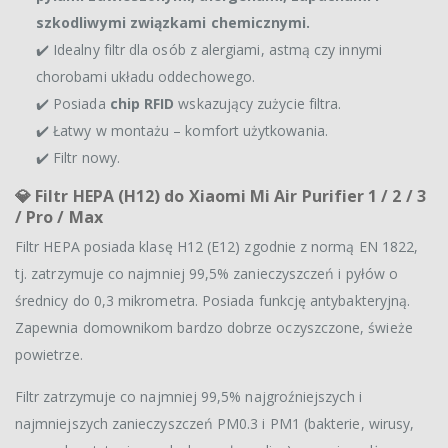
szkodliwymi związkami chemicznymi.
✔️ Idealny filtr dla osób z alergiami, astmą czy innymi
chorobami układu oddechowego.
✔️ Posiada
chip RFID
wskazujący zużycie filtra.
✔️ Łatwy w montażu – komfort użytkowania.
✔️ Filtr nowy.
💎 Filtr HEPA (H12) do Xiaomi Mi Air Purifier 1 / 2 / 3
/ Pro / Max
Filtr HEPA posiada klasę H12 (E12) zgodnie z normą EN 1822,
tj. zatrzymuje co najmniej 99,5% zanieczyszczeń i pyłów o
średnicy do 0,3 mikrometra. Posiada funkcję antybakteryjną.
Zapewnia domownikom bardzo dobrze oczyszczone, świeże
powietrze.
Filtr zatrzymuje co najmniej 99,5% najgroźniejszych i
najmniejszych zanieczyszczeń PM0.3 i PM1 (bakterie, wirusy,