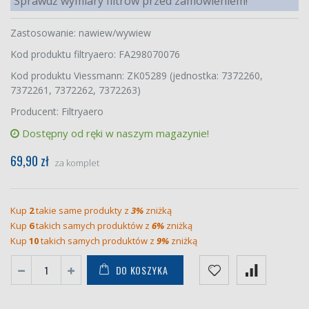
Sprawdź wymiary filtrów przed zamówieniem!
Zastosowanie: nawiew/wywiew
Kod produktu filtryaero: FA298070076
Kod produktu Viessmann: ZK05289 (jednostka: 7372260,
7372261, 7372262, 7372263)
Producent: Filtryaero
Dostępny od ręki w naszym magazynie!
69,90 zł
za komplet
Kup
2
takie same produkty z
3%
zniżką
Kup
6
takich samych produktów z
6%
zniżką
Kup
10
takich samych produktów z
9%
zniżką
DO KOSZYKA