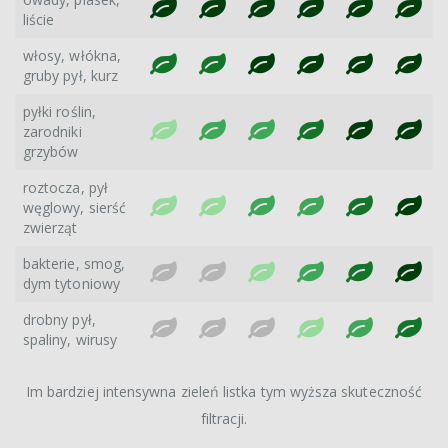
liście
włosy, włókna,
gruby pył, kurz
pyłki roślin,
zarodniki
grzybów
roztocza, pył
węglowy, sierść
zwierząt
bakterie, smog,
dym tytoniowy
drobny pył,
spaliny, wirusy
Im bardziej intensywna zieleń listka tym wyższa skuteczność
filtracji.