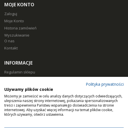
MOJE KONTO
Zaloguj
Moje Konto
Historia zamówień
Wyszukiwanie
O nas
Kontakt
INFORMACJE
Regulamin sklepu
Polityka prywatności
Polityka prywatności
Sposoby płatności
Używamy plików cookie
Koszty i czas dostawy
Możemy je zamieścić w celu analizy danych dotyczących odwiedzających,
Zwroty i reklamacje
ulepszenia naszej strony internetowej, pokazania spersonalizowanych
treści i zapewnienia Państwu wspaniałego doświadczenia na stronie
Klasy filtracji
internetowej. Aby uzyskać więcej informacji na temat plików cookie,
Dobierz filtry
których używamy, otwórz ustawienia.