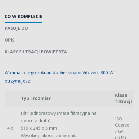
CO W KOMPLECIE
PASUJE DO
OPIS
KLASY FILTRACJI POWIETRZA
W ramach tego zakupu do Viessmann Vitovent 300-W
otrzymujesz:
Klasa
Typ i rozmiar
filtracji
Filtr jednorazowy (mata filtracyjna na
ISO
ramce z drutu)
Coarse
4 x
510 x 245 x 5 mm
/ G4
Wysokiej jakości zamiennik
(EU4)