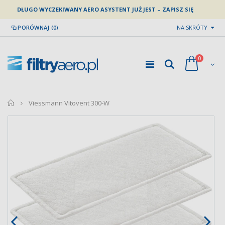
DŁUGO WYCZEKIWANY AERO ASYSTENT JUŻ JEST – ZAPISZ SIĘ
PORÓWNAJ (0)
NA SKRÓTY
0
home
Viessmann Vitovent 300-W