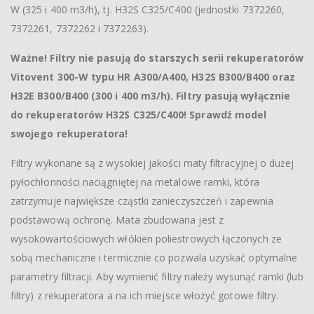
W (325 i 400 m3/h), tj. H32S C325/C400 (jednostki 7372260,
7372261, 7372262 i 7372263).
Ważne! Filtry nie pasują do starszych serii rekuperatorów
Vitovent 300-W typu HR A300/A400, H32S B300/B400 oraz
H32E B300/B400 (300 i 400 m3/h). Filtry pasują wyłącznie
do rekuperatorów H32S C325/C400! Sprawdź model
swojego rekuperatora!
Filtry wykonane są z wysokiej jakości maty filtracyjnej o dużej
pyłochłonności naciągniętej na metalowe ramki, która
zatrzymuje największe cząstki zanieczyszczeń i zapewnia
podstawową ochronę. Mata zbudowana jest z
wysokowartościowych włókien poliestrowych łączonych ze
sobą mechaniczne i termicznie co pozwala uzyskać optymalne
parametry filtracji. Aby wymienić filtry należy wysunąć ramki (lub
filtry) z rekuperatora a na ich miejsce włożyć gotowe filtry.