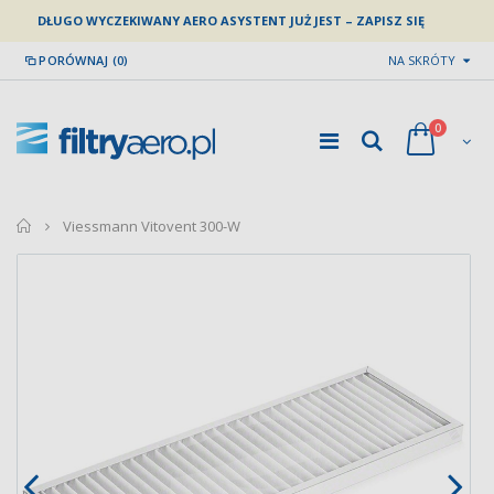
DŁUGO WYCZEKIWANY AERO ASYSTENT JUŻ JEST – ZAPISZ SIĘ
PORÓWNAJ (0)
NA SKRÓTY
0
home
Viessmann Vitovent 300-W