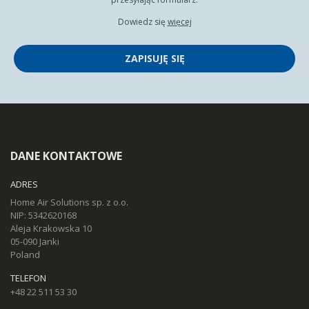
Dowiedz się
więcej
ZAPISUJĘ SIĘ
DANE KONTAKTOWE
ADRES
Home Air Solutions sp. z o.o.
NIP: 5342620168
Aleja Krakowska 10
05-090 Janki
Poland
TELEFON
+48 22 511 53 30