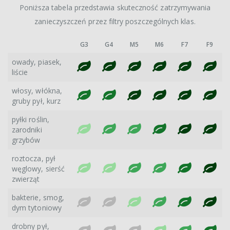
Poniższa tabela przedstawia skuteczność zatrzymywania
zanieczyszczeń przez filtry poszczególnych klas.
G3
G4
M5
M6
F7
F9
owady, piasek,
liście
włosy, włókna,
gruby pył, kurz
pyłki roślin,
zarodniki
grzybów
roztocza, pył
węglowy, sierść
zwierząt
bakterie, smog,
dym tytoniowy
drobny pył,