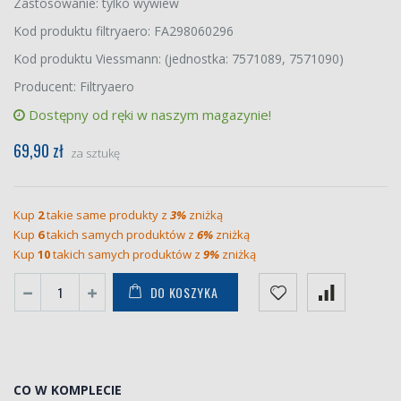
Zastosowanie: tylko wywiew
Kod produktu filtryaero: FA298060296
Kod produktu Viessmann: (jednostka: 7571089, 7571090)
Producent: Filtryaero
Dostępny od ręki w naszym magazynie!
69,90 zł
za sztukę
Kup
2
takie same produkty z
3%
zniżką
Kup
6
takich samych produktów z
6%
zniżką
Kup
10
takich samych produktów z
9%
zniżką
DO KOSZYKA
CO W KOMPLECIE