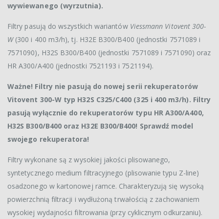
wywiewanego (wyrzutnia).
Filtry pasują do wszystkich wariantów
Viessmann Vitovent 300-
W
(300 i 400 m3/h), tj. H32E B300/B400 (jednostki 7571089 i
7571090), H32S B300/B400 (jednostki 7571089 i 7571090) oraz
HR A300/A400 (jednostki 7521193 i 7521194).
Ważne! Filtry nie pasują do nowej serii rekuperatorów
Vitovent 300-W typ H32S C325/C400 (325 i 400 m3/h). Filtry
pasują wyłącznie do rekuperatorów typu HR A300/A400,
H32S B300/B400 oraz H32E B300/B400! Sprawdź model
swojego rekuperatora!
Filtry wykonane są z wysokiej jakości plisowanego,
syntetycznego medium filtracyjnego (plisowanie typu Z-line)
osadzonego w kartonowej ramce. Charakteryzują się wysoką
powierzchnią filtracji i wydłużoną trwałością z zachowaniem
wysokiej wydajności filtrowania (przy cyklicznym odkurzaniu).