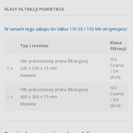
KLASY FILTRACJI POWIETRZA
W ramach tego zakupu do Vallox 110 SE / 110 MV otrzymujesz:
Klasa
Typ i rozmiar
filtracji
ISO
Filtr jednorazowy (mata filtracyjna)
Coarse
1 x
245 x 230 x 15 mm
/ G4
Nawiew
(EU4)
ISO
Filtr jednorazowy (mata filtracyjna)
Coarse
1 x
400 x 260 x 15 mm
/ G4
Wywiew
(EU4)