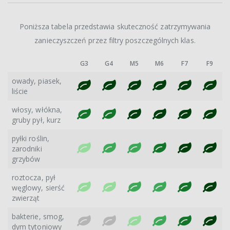
Poniższa tabela przedstawia skuteczność zatrzymywania
zanieczyszczeń przez filtry poszczególnych klas.
G3
G4
M5
M6
F7
F9
owady, piasek,
liście
włosy, włókna,
gruby pył, kurz
pyłki roślin,
zarodniki
grzybów
roztocza, pył
węglowy, sierść
zwierząt
bakterie, smog,
dym tytoniowy