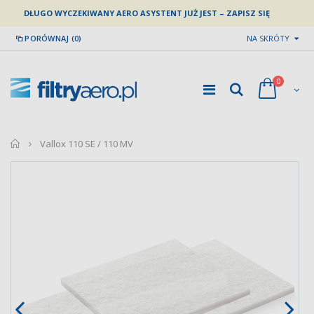
DŁUGO WYCZEKIWANY AERO ASYSTENT JUŻ JEST – ZAPISZ SIĘ
PORÓWNAJ (0)
NA SKRÓTY
0
home
Vallox 110 SE / 110 MV