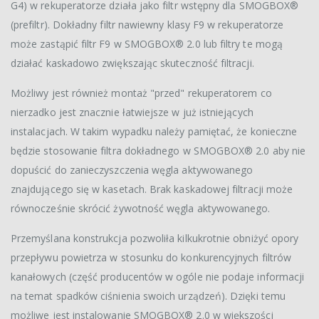
G4) w rekuperatorze działa jako filtr wstępny dla SMOGBOX®
(prefiltr). Dokładny filtr nawiewny klasy F9 w rekuperatorze
może zastąpić filtr F9 w SMOGBOX® 2.0 lub filtry te mogą
działać kaskadowo zwiększając skuteczność filtracji.
Możliwy jest również montaż "przed" rekuperatorem co
nierzadko jest znacznie łatwiejsze w już istniejących
instalacjach. W takim wypadku należy pamiętać, że konieczne
będzie stosowanie filtra dokładnego w SMOGBOX® 2.0 aby nie
dopuścić do zanieczyszczenia węgla aktywowanego
znajdującego się w kasetach. Brak kaskadowej filtracji może
równocześnie skrócić żywotność węgla aktywowanego.
Przemyślana konstrukcja pozwoliła kilkukrotnie obniżyć opory
przepływu powietrza w stosunku do konkurencyjnych filtrów
kanałowych (część producentów w ogóle nie podaje informacji
na temat spadków ciśnienia swoich urządzeń). Dzięki temu
możliwe jest instalowanie SMOGBOX® 2.0 w większości