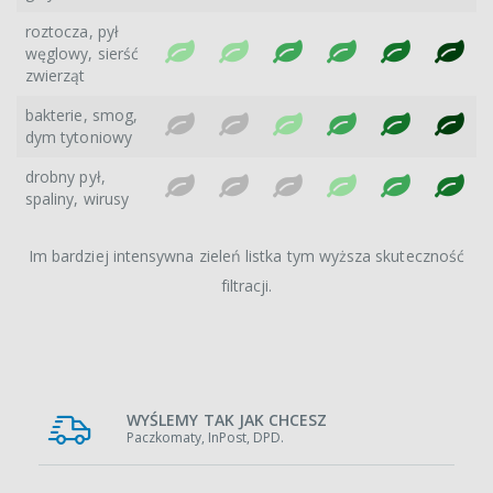
roztocza, pył
węglowy, sierść
zwierząt
bakterie, smog,
dym tytoniowy
drobny pył,
spaliny, wirusy
Im bardziej intensywna zieleń listka tym wyższa skuteczność
filtracji.
WYŚLEMY TAK JAK CHCESZ
Paczkomaty, InPost, DPD.