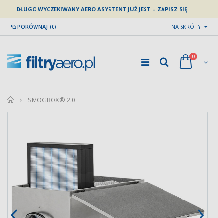
DŁUGO WYCZEKIWANY AERO ASYSTENT JUŻ JEST – ZAPISZ SIĘ
PORÓWNAJ (0)
NA SKRÓTY
0
home
SMOGBOX® 2.0