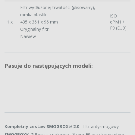
Filtr wydłużonej trwałości (plisowany),
ramka plastik
ISO
1 x
435 x 361 x 96 mm
ePM1 /
F9 (EU9)
Oryginalny filtr
Nawiew
Pasuje do następujących modeli:
Kompletny zestaw SMOGBOX® 2.0
- filtr antysmogowy
SMOGBOX® 2.0
wraz z pokrywą, filtrem F9 oraz kompletem