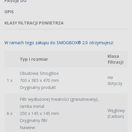
PASUJE DO
OPIS
KLASY FILTRACJI POWIETRZA
W ramach tego zakupu do SMOGBOX® 2.0 otrzymujesz:
Klasa
Typ i rozmiar
filtracji
Obudowa SmogBox
nie
1 x
700 x 385 x 470 mm
dotyczy
Oryginalny produkt
Filtr wydłużonej trwałości (granulowany),
ramka metal
Węglowy
6 x
250 x 145 x 145 mm
(Carbon)
Oryginalny filtr
Nawiew