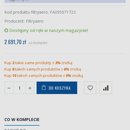
Kod produktu filtryaero: FA095071723
Producent: Filtryaero
Dostępny od ręki w naszym magazynie!
2 691,70 zł
za komplet
Kup
2
takie same produkty z
3%
zniżką
Kup
6
takich samych produktów z
6%
zniżką
Kup
10
takich samych produktów z
9%
zniżką
DO KOSZYKA
CO W KOMPLECIE