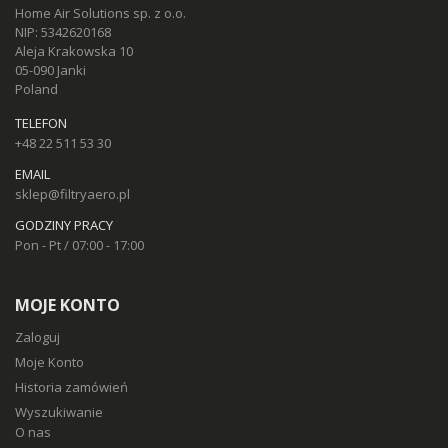
Home Air Solutions sp. z o.o.
NIP: 5342620168
Aleja Krakowska 10
05-090 Janki
Poland
TELEFON
+48 22 511 53 30
EMAIL
sklep@filtryaero.pl
GODZINY PRACY
Pon - Pt / 07:00 - 17:00
MOJE KONTO
Zaloguj
Moje Konto
Historia zamówień
Wyszukiwanie
O nas