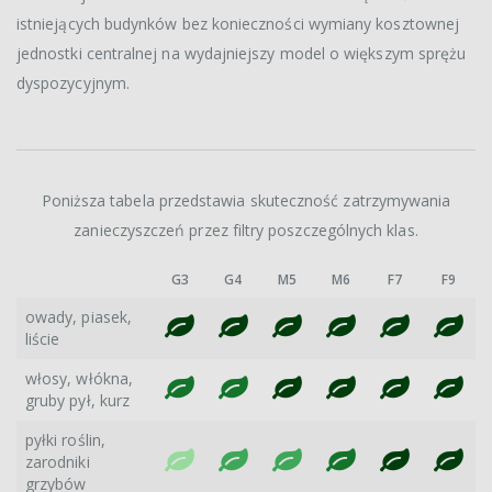
istniejących budynków bez konieczności wymiany kosztownej
jednostki centralnej na wydajniejszy model o większym sprężu
dyspozycyjnym.
Poniższa tabela przedstawia skuteczność zatrzymywania
zanieczyszczeń przez filtry poszczególnych klas.
G3
G4
M5
M6
F7
F9
owady, piasek,
liście
włosy, włókna,
gruby pył, kurz
pyłki roślin,
zarodniki
grzybów