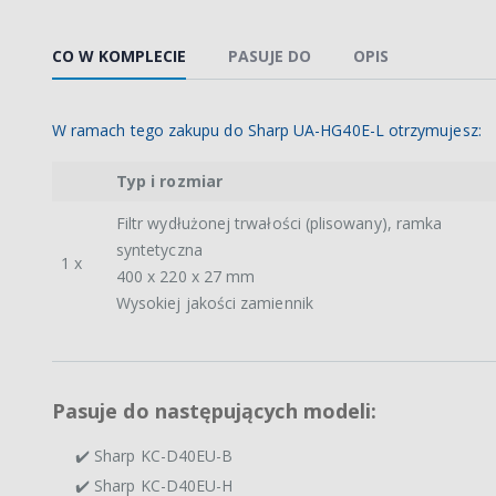
CO W KOMPLECIE
PASUJE DO
OPIS
W ramach tego zakupu do Sharp UA-HG40E-L otrzymujesz:
Typ i rozmiar
Filtr wydłużonej trwałości (plisowany), ramka
syntetyczna
1 x
400 x 220 x 27 mm
Wysokiej jakości zamiennik
Pasuje do następujących modeli:
✔️ Sharp KC-D40EU-B
✔️ Sharp KC-D40EU-H