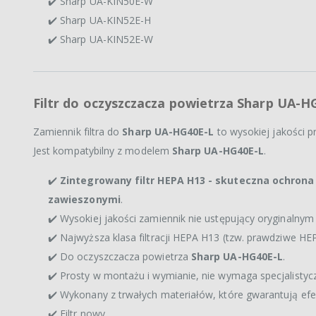
✔️ Sharp UA-KIN50E-W
✔️ Sharp UA-KIN52E-H
✔️ Sharp UA-KIN52E-W
Filtr do oczyszczacza powietrza Sharp UA-H
Zamiennik filtra do
Sharp UA-HG40E-L
to wysokiej jakości 
Jest kompatybilny z modelem
Sharp UA-HG40E-L
.
✔️
Zintegrowany filtr HEPA H13 - skuteczna ochrona
zawieszonymi
.
✔️ Wysokiej jakości zamiennik nie ustępujący oryginalnym 
✔️ Najwyższa klasa filtracji HEPA H13 (tzw. prawdziwe HE
✔️ Do oczyszczacza powietrza
Sharp UA-HG40E-L
.
✔️ Prosty w montażu i wymianie, nie wymaga specjalistycz
✔️ Wykonany z trwałych materiałów, które gwarantują efek
✔️ Filtr nowy.