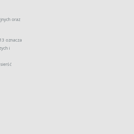
jnych oraz
 H13 oznacza
zych i
sierść