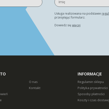
Usługa realizowana na podstawie
regu
przesyłając formularz.
Dowiedz się
więcej
NTO
INFORMACJE
O nas
Regulamin sklepu
Kontakt
Polityka prywatności
ówień
Sposoby płatności
e
Koszty i czas dostaw