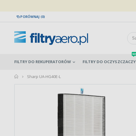
PORÓWNAJ (0)
NE
FILTRY DO REKUPERATORÓW
FILTRY DO OCZYSZCZACZY
home
Sharp UA-HG40E-L