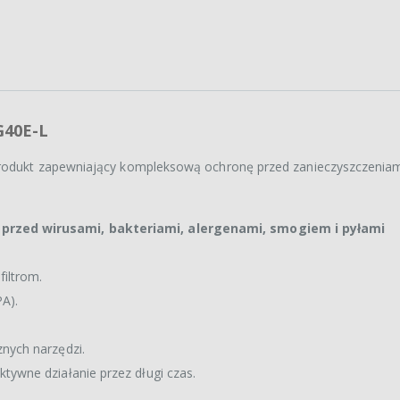
G40E-L
produkt zapewniający kompleksową ochronę przed zanieczyszczeniam
 przed wirusami, bakteriami, alergenami, smogiem i pyłami
filtrom.
PA).
nych narzędzi.
tywne działanie przez długi czas.