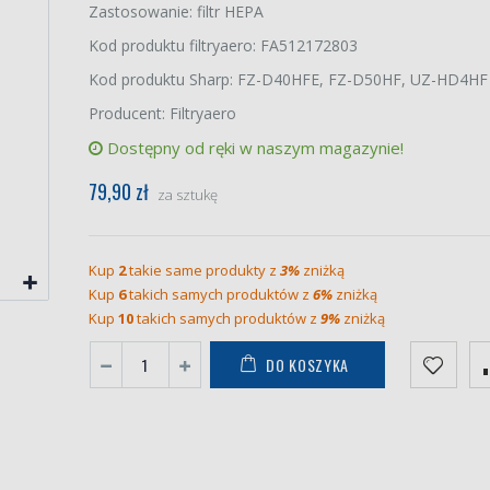
Zastosowanie: filtr HEPA
Kod produktu filtryaero: FA512172803
Kod produktu Sharp: FZ-D40HFE, FZ-D50HF, UZ-HD4HF
Producent: Filtryaero
Dostępny od ręki w naszym magazynie!
79,90 zł
za sztukę
Kup
2
takie same produkty z
3%
zniżką
Kup
6
takich samych produktów z
6%
zniżką
Kup
10
takich samych produktów z
9%
zniżką
DO KOSZYKA