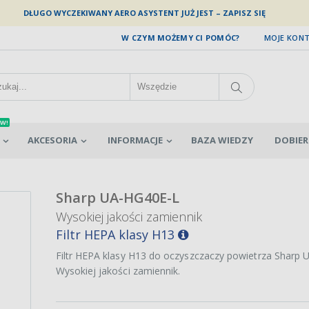
DŁUGO WYCZEKIWANY AERO ASYSTENT JUŻ JEST – ZAPISZ SIĘ
W CZYM MOŻEMY CI POMÓC?
MOJE KON
W!
AKCESORIA
INFORMACJE
BAZA WIEDZY
DOBIER
Sharp UA-HG40E-L
Wysokiej jakości zamiennik
Filtr HEPA klasy H13
Filtr HEPA klasy H13 do oczyszczaczy powietrza Sharp 
Wysokiej jakości zamiennik.