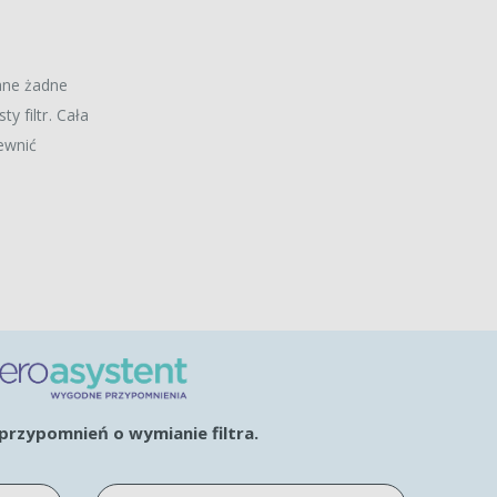
ane żadne
y filtr. Cała
ewnić
rzypomnień o wymianie filtra.