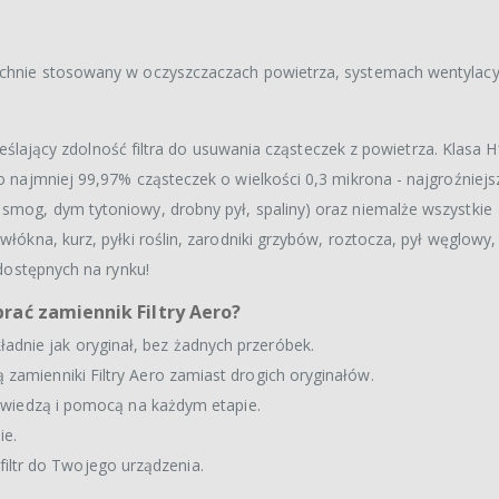
zechnie stosowany w oczyszczaczach powietrza, systemach wentylacy
 określający zdolność filtra do usuwania cząsteczek z powietrza. Klasa
co najmniej 99,97% cząsteczek o wielkości 0,3 mikrona - najgroźniejs
 smog, dym tytoniowy, drobny pył, spaliny) oraz niemalże wszystkie
włókna, kurz, pyłki roślin, zarodniki grzybów, roztocza, pył węglowy, 
 dostępnych na rynku!
brać zamiennik Filtry Aero?
ładnie jak oryginał, bez żadnych przeróbek.
ą zamienniki Filtry Aero zamiast drogich oryginałów.
ymy wiedzą i pomocą na każdym etapie.
ie.
iltr do Twojego urządzenia.