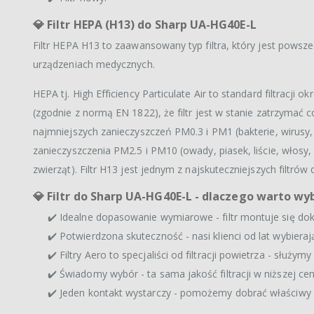
💎
Filtr HEPA (H13) do Sharp UA-HG40E-L
Filtr HEPA H13 to zaawansowany typ filtra, który jest pows
urządzeniach medycznych.
HEPA tj. High Efficiency Particulate Air to standard filtracji
(zgodnie z normą EN 1822), że filtr jest w stanie zatrzymać 
najmniejszych zanieczyszczeń PM0.3 i PM1 (bakterie, wirusy,
zanieczyszczenia PM2.5 i PM10 (owady, piasek, liście, włosy, 
zwierząt). Filtr H13 jest jednym z najskuteczniejszych filtrów
💎
Filtr do Sharp UA-HG40E-L - dlaczego warto wy
✔️ Idealne dopasowanie wymiarowe - filtr montuje się dok
✔️ Potwierdzona skuteczność - nasi klienci od lat wybieraj
✔️ Filtry Aero to specjaliści od filtracji powietrza - służ
✔️ Świadomy wybór - ta sama jakość filtracji w niższej cen
✔️ Jeden kontakt wystarczy - pomożemy dobrać właściwy f