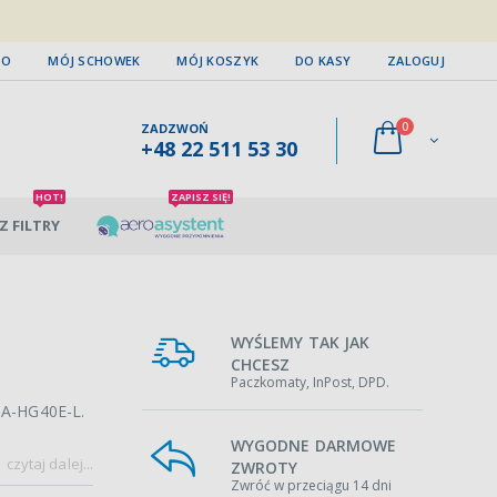
TO
MÓJ SCHOWEK
MÓJ KOSZYK
DO KASY
ZALOGUJ
0
ZADZWOŃ
+48 22 511 53 30
HOT!
ZAPISZ SIĘ!
Z FILTRY
WYŚLEMY TAK JAK
CHCESZ
Paczkomaty, InPost, DPD.
UA-HG40E-L.
WYGODNE DARMOWE
czytaj dalej...
ZWROTY
Zwróć w przeciągu 14 dni