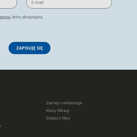
laminu
, który akceptujesz,
ZAPISUJĘ SIĘ
Zwroty i reklamacje
Klasy filtracji
Dobierz filtry
y