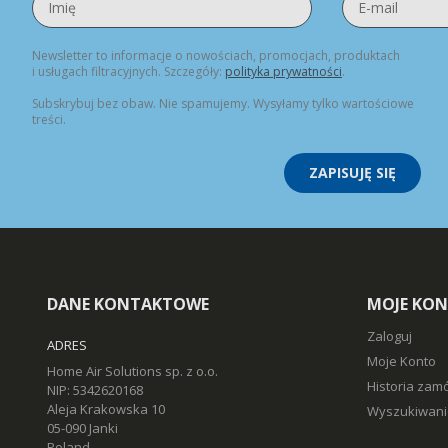
Newsletter to informacje o nowościach, promocjach, produktach
i usługach filtracyjnych. Szczegóły:
polityka prywatności
.
Subskrybuj bez obaw. Nie spamujemy. Wysyłamy tylko wartościowe
treści.
ZAPISUJĘ SIĘ
DANE KONTAKTOWE
MOJE KO
Zaloguj
ADRES
Moje Konto
Home Air Solutions sp. z o.o.
Historia zam
NIP: 5342620168
Aleja Krakowska 10
Wyszukiwani
05-090 Janki
Poland