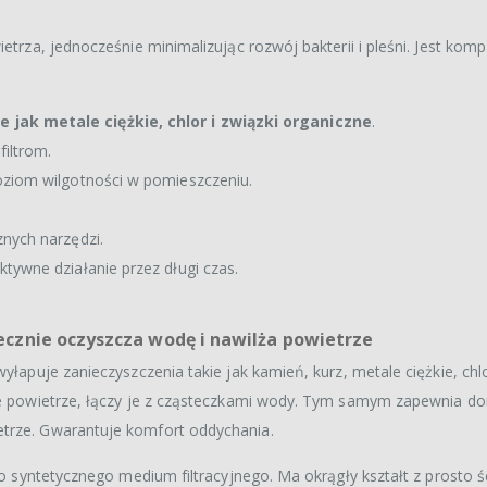
etrza, jednocześnie minimalizując rozwój bakterii i pleśni. Jest komp
 jak metale ciężkie, chlor i związki organiczne
.
filtrom.
oziom wilgotności w pomieszczeniu.
nych narzędzi.
tywne działanie przez długi czas.
ecznie oczyszcza wodę i nawilża powietrze
yłapuje zanieczyszczenia takie jak kamień, kurz, metale ciężkie, chlo
uche powietrze, łączy je z cząsteczkami wody. Tym samym zapewnia
etrze. Gwarantuje komfort oddychania.
ego syntetycznego medium filtracyjnego. Ma okrągły kształt z prosto 