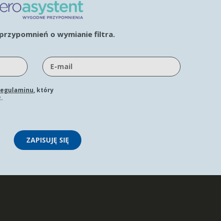
rzypomnień o wymianie filtra.
regulaminu
, który
.
ZAPISUJĘ SIĘ