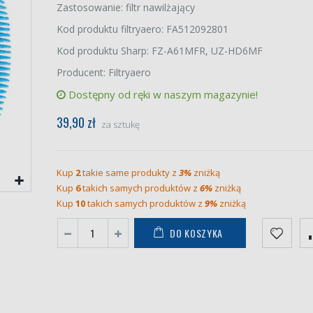
Zastosowanie: filtr nawilżający
Kod produktu filtryaero: FA512092801
Kod produktu Sharp: FZ-A61MFR, UZ-HD6MF
Producent: Filtryaero
Dostępny od ręki w naszym magazynie!
39,90 zł
za sztukę
Kup
2
takie same produkty z
3%
zniżką
Kup
6
takich samych produktów z
6%
zniżką
Kup
10
takich samych produktów z
9%
zniżką
DO KOSZYKA