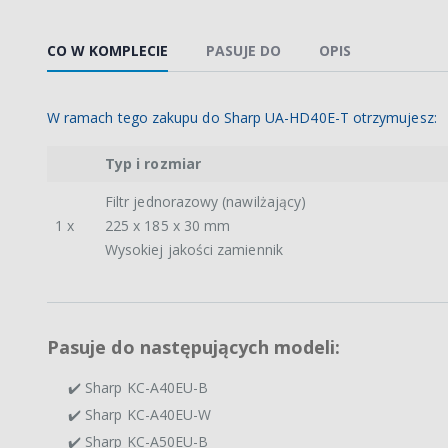
CO W KOMPLECIE
PASUJE DO
OPIS
W ramach tego zakupu do Sharp UA-HD40E-T otrzymujesz:
Typ i rozmiar
Filtr jednorazowy (nawilżający)
1 x
225 x 185 x 30 mm
Wysokiej jakości zamiennik
Pasuje do następujących modeli:
✔️ Sharp KC-A40EU-B
✔️ Sharp KC-A40EU-W
✔️ Sharp KC-A50EU-B