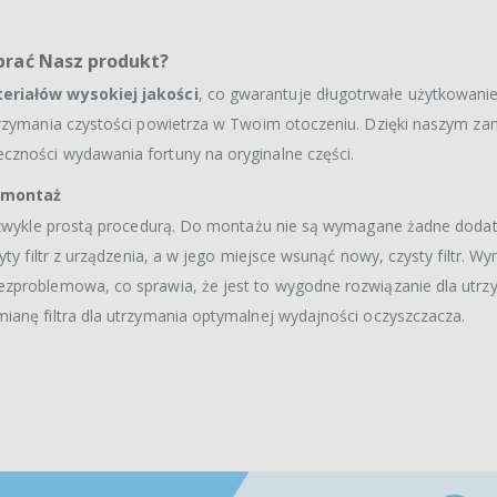
ybrać Nasz produkt?
riałów wysokiej jakości
, co gwarantuje długotrwałe użytkowanie
utrzymania czystości powietrza w Twoim otoczeniu. Dzięki naszym z
czności wydawania fortuny na oryginalne części.
- montaż
niezwykle prostą procedurą. Do montażu nie są wymagane żadne dod
ty filtr z urządzenia, a w jego miejsce wsunąć nowy, czysty filtr. Wy
ezproblemowa, co sprawia, że jest to wygodne rozwiązanie dla utrz
ianę filtra dla utrzymania optymalnej wydajności oczyszczacza.