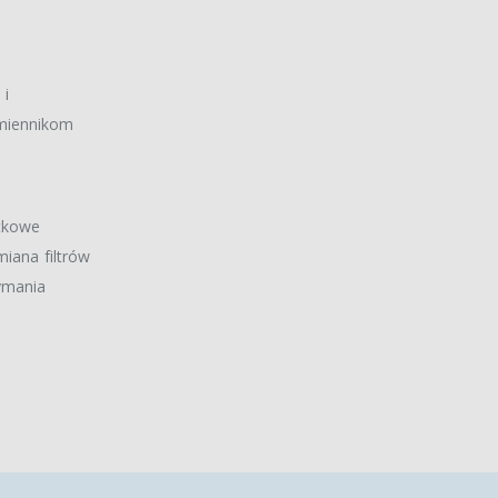
 i
amiennikom
atkowe
miana filtrów
ymania