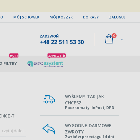
TO
MÓJ SCHOWEK
MÓJ KOSZYK
DO KASY
ZALOGUJ
0
ZADZWOŃ
+48 22 511 53 30
HOT!
ZAPISZ SIĘ!
Z FILTRY
WYŚLEMY TAK JAK
CHCESZ
Paczkomaty, InPost, DPD.
HD40E-T.
WYGODNE DARMOWE
czytaj dalej...
ZWROTY
Zwróć w przeciągu 14 dni