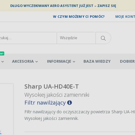
DŁUGO WYCZEKIWANY AERO ASYSTENT JUŻ JEST – ZAPISZ SIĘ
W CZYM MOŻEMY CI POMÓC?
MOJE KON
W!
AKCESORIA
INFORMACJE
BAZA WIEDZY
DOBIER
Sharp UA-HD40E-T
Wysokiej jakości zamienniki
Filtr nawilżający
Filtr nawilżający do oczyszczaczy powietrza Sharp UA-
Wysokiej jakości zamiennik.