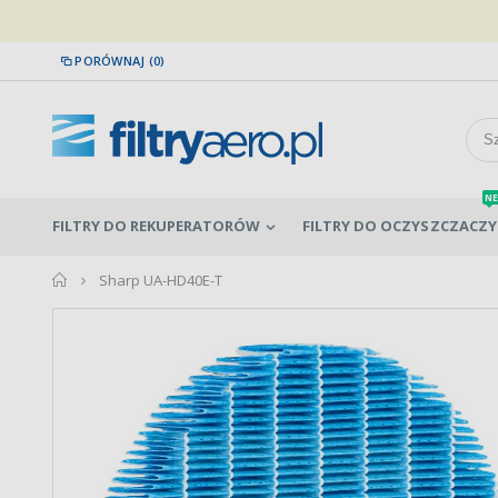
PORÓWNAJ (0)
NE
FILTRY DO REKUPERATORÓW
FILTRY DO OCZYSZCZACZY
home
Sharp UA-HD40E-T