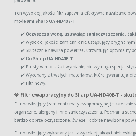
parowania.
Ten wysokiej jakości filtr zapewnia efektywne nawilżanie powi
modelami
Sharp UA-HD40E-T
.
✔️
Oczyszcza wodę, usuwając zanieczyszczenia, takie
✔️ Wysokiej jakości zamiennik nie ustępujący oryginalnym 
✔️ Skutecznie nawilża powietrze, utrzymując optymalny p
✔️ Do
Sharp UA-HD40E-T
.
✔️ Prosty w montażu i wymianie, nie wymaga specjalistycz
✔️ Wykonany z trwałych materiałów, które gwarantują efek
✔️ Filtr nowy.
💎
Filtr ewaporacyjny do Sharp UA-HD40E-T - skut
Filtr nawilżający (zamiennik maty ewaporacyjnej) skutecznie w
organiczne, alergeny i inne zanieczyszczenia. Pochłania s
bardzo dobrze oczyszczone, świeże i dobrze nawilżone powi
Filtr nawilżający wykonany jest z wysokiej jakości niebieski