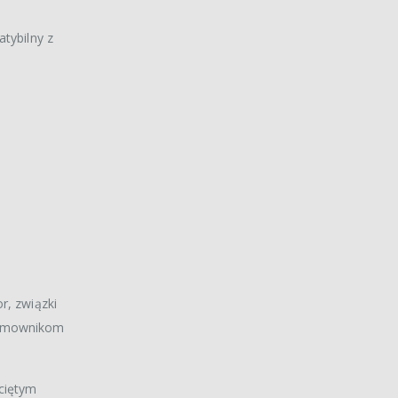
atybilny z
r, związki
 domownikom
ściętym