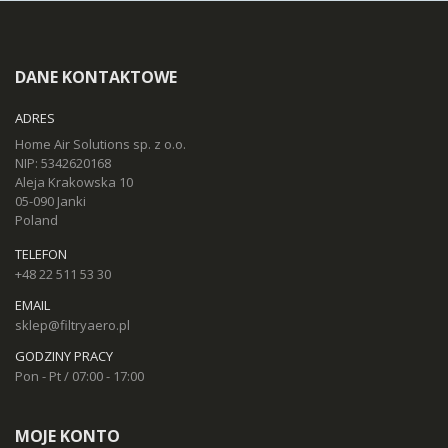
DANE KONTAKTOWE
ADRES
Home Air Solutions sp. z o.o.
NIP: 5342620168
Aleja Krakowska 10
05-090 Janki
Poland
TELEFON
+48 22 511 53 30
EMAIL
sklep@filtryaero.pl
GODZINY PRACY
Pon - Pt / 07:00 - 17:00
MOJE KONTO