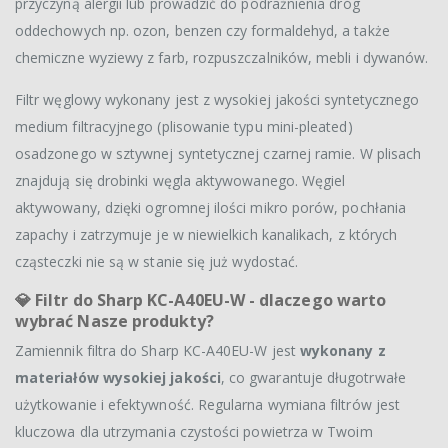
przyczyną alergii lub prowadzić do podrażnienia dróg
oddechowych np. ozon, benzen czy formaldehyd, a także
chemiczne wyziewy z farb, rozpuszczalników, mebli i dywanów.
Filtr węglowy wykonany jest z wysokiej jakości syntetycznego
medium filtracyjnego (plisowanie typu mini-pleated)
osadzonego w sztywnej syntetycznej czarnej ramie. W plisach
znajdują się drobinki węgla aktywowanego. Węgiel
aktywowany, dzięki ogromnej ilości mikro porów, pochłania
zapachy i zatrzymuje je w niewielkich kanalikach, z których
cząsteczki nie są w stanie się już wydostać.
💎
Filtr do Sharp KC-A40EU-W - dlaczego warto
wybrać Nasze produkty?
Zamiennik filtra do Sharp KC-A40EU-W jest
wykonany z
materiałów wysokiej jakości
, co gwarantuje długotrwałe
użytkowanie i efektywność. Regularna wymiana filtrów jest
kluczowa dla utrzymania czystości powietrza w Twoim