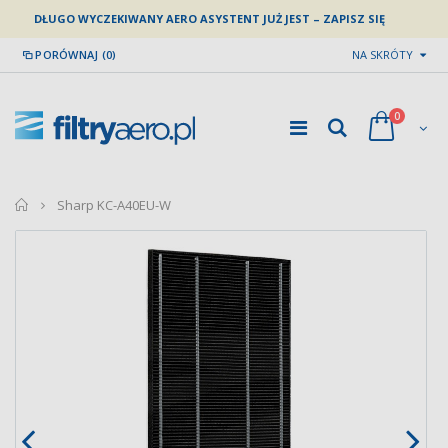
DŁUGO WYCZEKIWANY AERO ASYSTENT JUŻ JEST – ZAPISZ SIĘ
PORÓWNAJ (0)
NA SKRÓTY
0
home
Sharp KC-A40EU-W