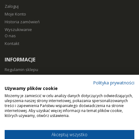
Zaloguj
Moje Konto
Historia zamówień
Wyszukiwanie
O nas
Kontakt
INFORMACJE
Regulamin sklepu
Polityka prywatności
Polityka prywatności
Sposoby płatności
Używamy plików cookie
Koszty i czas dostawy
Możemy je zamieścić w celu analizy danych dotyczących odwiedzających,
Zwroty i reklamacje
ulepszenia naszej strony internetowej, pokazania spersonalizowanych
treści i zapewnienia Państwu wspaniałego doświadczenia na stronie
Klasy filtracji
internetowej. Aby uzyskać więcej informacji na temat plików cookie,
Dobierz filtry
których używamy, otwórz ustawienia.
Akceptuj wszystko