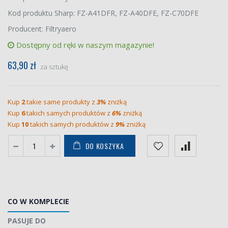
Kod produktu Sharp: FZ-A41DFR, FZ-A40DFE, FZ-C70DFE
Producent: Filtryaero
Dostępny od ręki w naszym magazynie!
63,90 zł
za sztukę
Kup
2
takie same produkty z
3%
zniżką
Kup
6
takich samych produktów z
6%
zniżką
Kup
10
takich samych produktów z
9%
zniżką
DO KOSZYKA
CO W KOMPLECIE
PASUJE DO