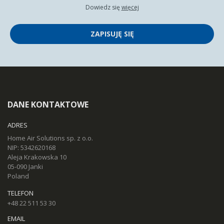
Dowiedz się
więcej
ZAPISUJĘ SIĘ
DANE KONTAKTOWE
ADRES
Home Air Solutions sp. z o.o.
NIP: 5342620168
Aleja Krakowska 10
05-090 Janki
Poland
TELEFON
+48 22 511 53 30
EMAIL