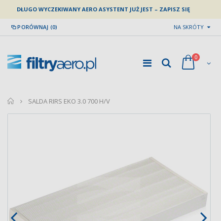
DŁUGO WYCZEKIWANY AERO ASYSTENT JUŻ JEST – ZAPISZ SIĘ
PORÓWNAJ (0)
NA SKRÓTY
0
home
SALDA RIRS EKO 3.0 700 H/V