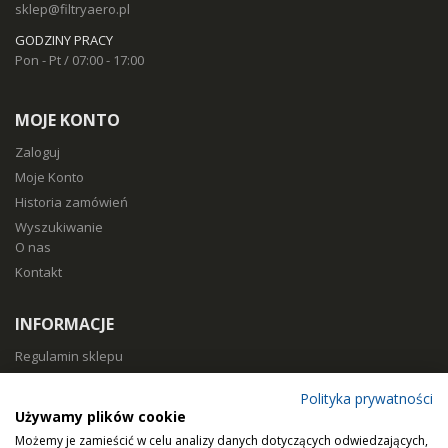
sklep@filtryaero.pl
GODZINY PRACY
Pon - Pt / 07:00 - 17:00
MOJE KONTO
Zaloguj
Moje Konto
Historia zamówień
Wyszukiwanie
O nas
Kontakt
INFORMACJE
Regulamin sklepu
Polityka prywatności
Polityka prywatności
Sposoby płatności
Używamy plików cookie
Koszty i czas dostawy
Możemy je zamieścić w celu analizy danych dotyczących odwiedzających,