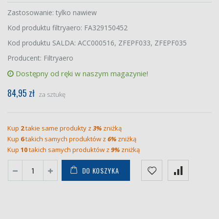
Zastosowanie: tylko nawiew
Kod produktu filtryaero: FA329150452
Kod produktu SALDA: ACC000516, ZFEPF033, ZFEPF035
Producent: Filtryaero
Dostępny od ręki w naszym magazynie!
84,95 zł
za sztukę
Kup
2
takie same produkty z
3%
zniżką
Kup
6
takich samych produktów z
6%
zniżką
Kup
10
takich samych produktów z
9%
zniżką
DO KOSZYKA