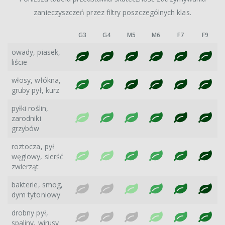
zanieczyszczeń przez filtry poszczególnych klas.
G3
G4
M5
M6
F7
F9
owady, piasek,
liście
włosy, włókna,
gruby pył, kurz
pyłki roślin,
zarodniki
grzybów
roztocza, pył
węglowy, sierść
zwierząt
bakterie, smog,
dym tytoniowy
drobny pył,
spaliny, wirusy