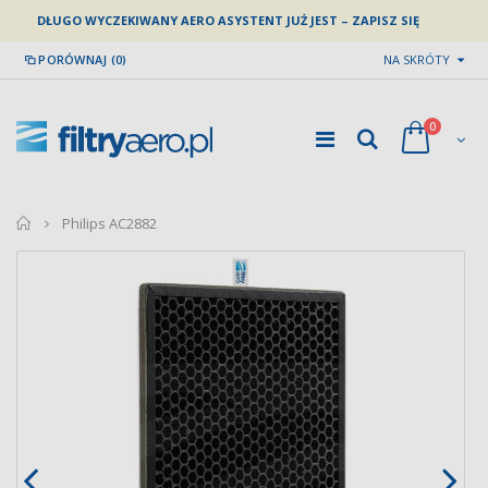
DŁUGO WYCZEKIWANY AERO ASYSTENT JUŻ JEST – ZAPISZ SIĘ
PORÓWNAJ (0)
NA SKRÓTY
0
home
Philips AC2882