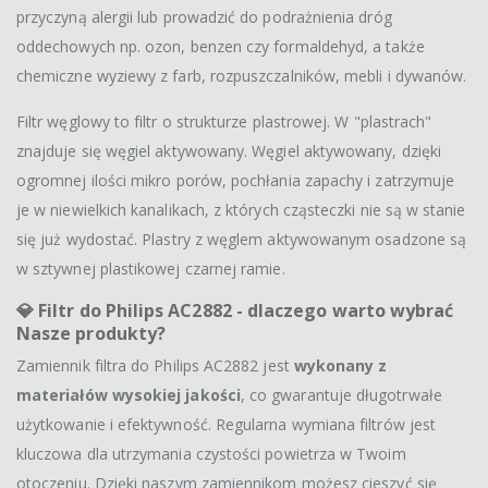
przyczyną alergii lub prowadzić do podrażnienia dróg
oddechowych np. ozon, benzen czy formaldehyd, a także
chemiczne wyziewy z farb, rozpuszczalników, mebli i dywanów.
Filtr węglowy to filtr o strukturze plastrowej. W "plastrach"
znajduje się węgiel aktywowany. Węgiel aktywowany, dzięki
ogromnej ilości mikro porów, pochłania zapachy i zatrzymuje
je w niewielkich kanalikach, z których cząsteczki nie są w stanie
się już wydostać. Plastry z węglem aktywowanym osadzone są
w sztywnej plastikowej czarnej ramie.
💎
Filtr do Philips AC2882 - dlaczego warto wybrać
Nasze produkty?
Zamiennik filtra do Philips AC2882 jest
wykonany z
materiałów wysokiej jakości
, co gwarantuje długotrwałe
użytkowanie i efektywność. Regularna wymiana filtrów jest
kluczowa dla utrzymania czystości powietrza w Twoim
otoczeniu. Dzięki naszym zamiennikom możesz cieszyć się