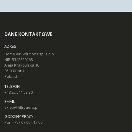
DANE KONTAKTOWE
ADRES
Home Air Solutions sp. z o.o.
NIP: 5342620168
Aleja Krakowska 10
05-090 Janki
Poland
TELEFON
+48 22 511 53 30
EMAIL
sklep@filtryaero.pl
GODZINY PRACY
Pon - Pt / 07:00 - 17:00