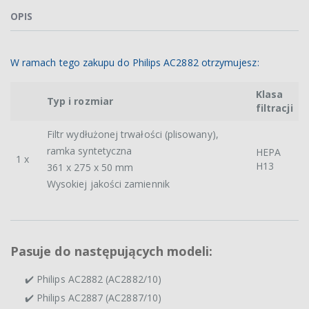
OPIS
W ramach tego zakupu do Philips AC2882 otrzymujesz:
Klasa
Typ i rozmiar
filtracji
Filtr wydłużonej trwałości (plisowany),
ramka syntetyczna
HEPA
1 x
H13
361 x 275 x 50 mm
Wysokiej jakości zamiennik
Pasuje do następujących modeli:
✔️ Philips AC2882 (AC2882/10)
✔️ Philips AC2887 (AC2887/10)