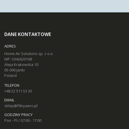
DANE KONTAKTOWE
ADRES
Home Air Solutions sp. z o.o.
NIP: 5342620168
Aleja Krakowska 10
05-090 Janki
Poland
TELEFON
+48 22 511 53 30
EMAIL
sklep@filtryaero.pl
GODZINY PRACY
Pon - Pt / 07:00 - 17:00