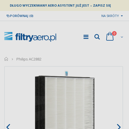
DŁUGO WYCZEKIWANY AERO ASYSTENT JUŻ JEST – ZAPISZ SIĘ
PORÓWNAJ (0)
NA SKRÓTY
0
home
Philips AC2882