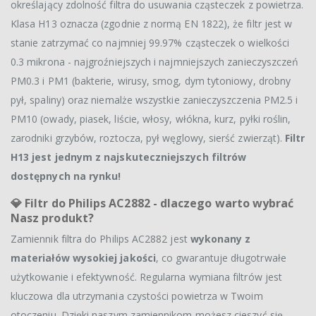
określający zdolność filtra do usuwania cząsteczek z powietrza.
Klasa H13 oznacza (zgodnie z normą EN 1822), że filtr jest w
stanie zatrzymać co najmniej 99.97% cząsteczek o wielkości
0.3 mikrona - najgroźniejszych i najmniejszych zanieczyszczeń
PM0.3 i PM1 (bakterie, wirusy, smog, dym tytoniowy, drobny
pył, spaliny) oraz niemalże wszystkie zanieczyszczenia PM2.5 i
PM10 (owady, piasek, liście, włosy, włókna, kurz, pyłki roślin,
zarodniki grzybów, roztocza, pył węglowy, sierść zwierząt).
Filtr
H13 jest jednym z najskuteczniejszych filtrów
dostępnych na rynku!
💎
Filtr do Philips AC2882 - dlaczego warto wybrać
Nasz produkt?
Zamiennik filtra do Philips AC2882 jest
wykonany z
materiałów wysokiej jakości
, co gwarantuje długotrwałe
użytkowanie i efektywność. Regularna wymiana filtrów jest
kluczowa dla utrzymania czystości powietrza w Twoim
otoczeniu. Dzięki naszym zamiennikom możesz cieszyć się