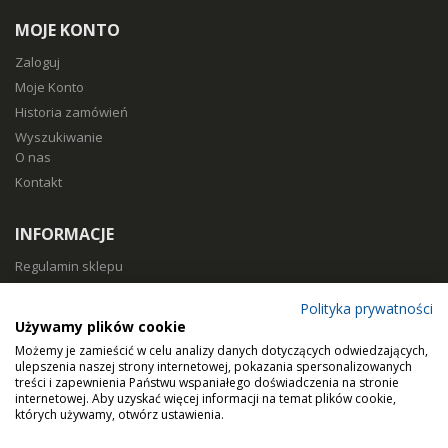
MOJE KONTO
Zaloguj
Moje Konto
Historia zamówień
Wyszukiwanie
O nas
Kontakt
INFORMACJE
Regulamin sklepu
Polityka prywatności
Polityka prywatności
Sposoby płatności
Używamy plików cookie
Koszty i czas dostawy
Możemy je zamieścić w celu analizy danych dotyczących odwiedzających,
Zwroty i reklamacje
ulepszenia naszej strony internetowej, pokazania spersonalizowanych
treści i zapewnienia Państwu wspaniałego doświadczenia na stronie
Klasy filtracji
internetowej. Aby uzyskać więcej informacji na temat plików cookie,
Dobierz filtry
których używamy, otwórz ustawienia.