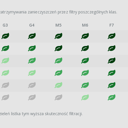
atrzymywania zanieczyszczeń przez filtry poszczególnych klas.
G3
G4
M5
M6
F7
ieleń listka tym wyższa skuteczność filtracji.