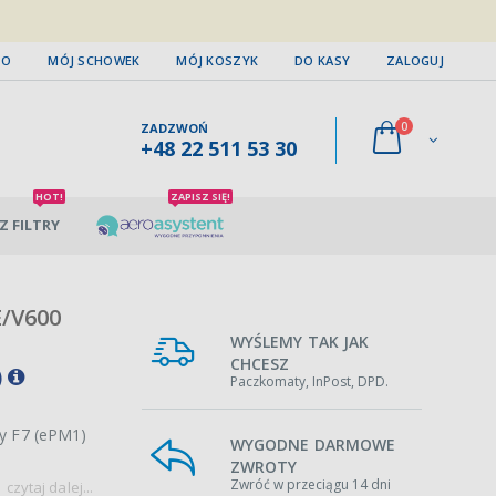
TO
MÓJ SCHOWEK
MÓJ KOSZYK
DO KASY
ZALOGUJ
0
ZADZWOŃ
+48 22 511 53 30
HOT!
ZAPISZ SIĘ!
Z FILTRY
E/V600
WYŚLEMY TAK JAK
CHCESZ
)
Paczkomaty, InPost, DPD.
sy F7 (ePM1)
WYGODNE DARMOWE
ZWROTY
Zwróć w przeciągu 14 dni
czytaj dalej...