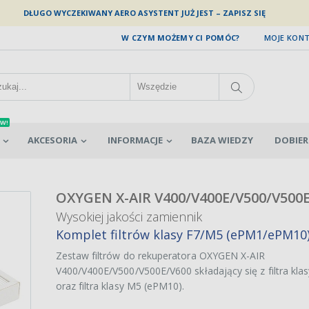
DŁUGO WYCZEKIWANY AERO ASYSTENT JUŻ JEST – ZAPISZ SIĘ
W CZYM MOŻEMY CI POMÓC?
MOJE KON
W!
AKCESORIA
INFORMACJE
BAZA WIEDZY
DOBIER
OXYGEN X-AIR V400/V400E/V500/V500
Wysokiej jakości zamiennik
Komplet filtrów klasy F7/M5 (ePM1/ePM10
Zestaw filtrów do rekuperatora OXYGEN X-AIR
V400/V400E/V500/V500E/V600 składający się z filtra kla
oraz filtra klasy M5 (ePM10).