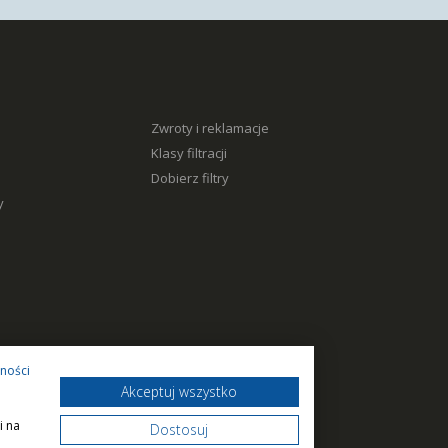
Zwroty i reklamacje
Klasy filtracji
Dobierz filtry
y
tności
Akceptuj wszystko
i na
Dostosuj