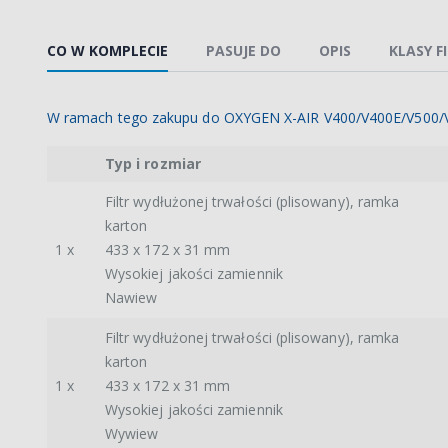
CO W KOMPLECIE
PASUJE DO
OPIS
KLASY F
W ramach tego zakupu do OXYGEN X-AIR V400/V400E/V500/V
Typ i rozmiar
Filtr wydłużonej trwałości (plisowany), ramka
karton
1 x
433 x 172 x 31 mm
Wysokiej jakości zamiennik
Nawiew
Filtr wydłużonej trwałości (plisowany), ramka
karton
1 x
433 x 172 x 31 mm
Wysokiej jakości zamiennik
Wywiew