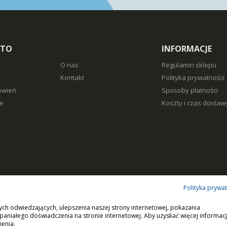
NTO
INFORMACJE
O nas
Regulamin sklepu
Kontakt
Polityka prywatności
ówień
Sposoby płatności
e
Koszty i czas dostaw
Polityka prywa
ych odwiedzających, ulepszenia naszej strony internetowej, pokazania
paniałego doświadczenia na stronie internetowej. Aby uzyskać więcej informacj
ienia.