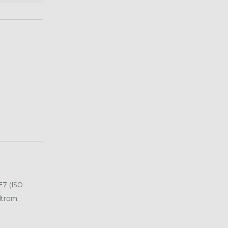
 F7 (ISO
ltrom.