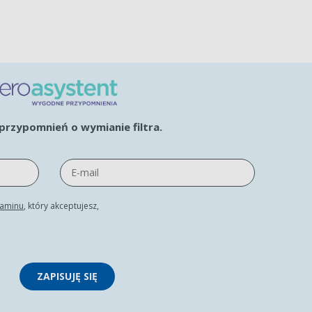
rzypomnień o wymianie filtra.
laminu
, który akceptujesz,
ZAPISUJĘ SIĘ