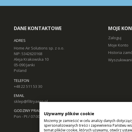
DANE KONTAKTOWE
MOJE KO
Zaloguj
ADRES
Moje Konto
Home Air Solutions sp. z o.o.
Historia zam
NIP: 5342620168
Aleja Krakowska 10
Wyszukiwani
05-090 Janki
Poland
TELEFON
+48 22 511 53 30
EMAIL
sklep@filtryaero.pl
GODZINY PRACY
Używamy plików cookie
Pon - Pt / 07:00 - 17:00
Możemy je zamieścić w celu analizy danych dotycząc
spersonalizowanych treści i zapewnienia Państwu ws
temat plików cookie, których używamy, otwórz ustaw