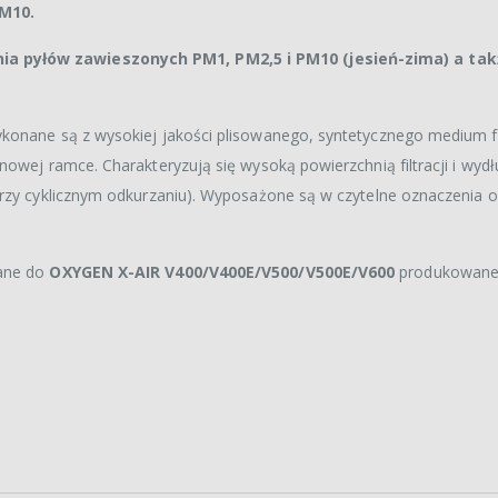
PM10.
ia pyłów zawieszonych PM1, PM2,5 i PM10 (jesień-zima) a tak
konane są z wysokiej jakości plisowanego, syntetycznego medium fi
nowej ramce. Charakteryzują się wysoką powierzchnią filtracji i wyd
przy cyklicznym odkurzaniu). Wyposażone są w czytelne oznaczenia 
wane do
OXYGEN X-AIR V400/V400E/V500/V500E/V600
produkowane