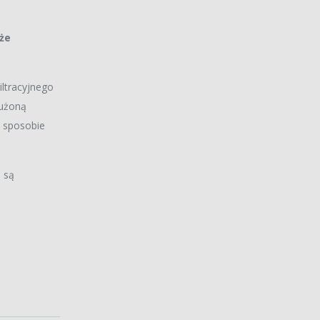
że
ltracyjnego
łużoną
o sposobie
 są