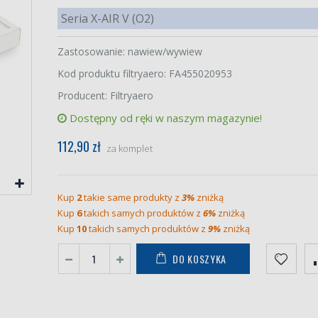
Seria X-AIR V (O2)
Zastosowanie: nawiew/wywiew
Kod produktu filtryaero: FA455020953
Producent: Filtryaero
Dostępny od ręki w naszym magazynie!
112,90 zł
za komplet
Kup
2
takie same produkty z
3%
zniżką
Kup
6
takich samych produktów z
6%
zniżką
Kup
10
takich samych produktów z
9%
zniżką
DO KOSZYKA