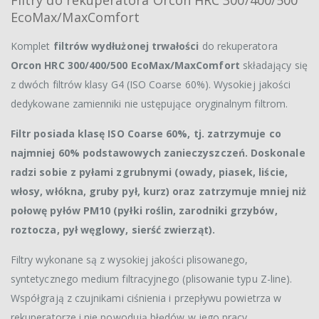
EcoMax/MaxComfort
Komplet
filtrów wydłużonej trwałości
do rekuperatora
Orcon HRC 300/400/500 EcoMax/MaxComfort
składający się
z dwóch filtrów klasy G4 (ISO Coarse 60%). Wysokiej jakości
dedykowane zamienniki nie ustępujące oryginalnym filtrom.
Filtr posiada klasę ISO Coarse 60%, tj. zatrzymuje co
najmniej 60% podstawowych zanieczyszczeń. Doskonale
radzi sobie z pyłami zgrubnymi (owady, piasek, liście,
włosy, włókna, gruby pył, kurz) oraz zatrzymuje mniej niż
połowę pyłów PM10 (pyłki roślin, zarodniki grzybów,
roztocza, pył węglowy, sierść zwierząt).
Filtry wykonane są z wysokiej jakości plisowanego,
syntetycznego medium filtracyjnego (plisowanie typu Z-line).
Współgrają z czujnikami ciśnienia i przepływu powietrza w
rekuperatorze i nie powodują błędów w jego pracy.