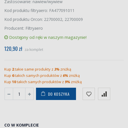
Zastosowanie: nawiew/wywiew
Kod produktu filtryaero: FA477091011
Kod produktu Orcon: 22700002, 22700009
Producent: Filtryaero
Dostępny od ręki w naszym magazynie!
120,90 zł
za komplet
Kup
2
takie same produkty z
3%
zniżką
Kup
6
takich samych produktów z
6%
zniżką
Kup
10
takich samych produktów z
9%
zniżką
DO KOSZYKA
CO W KOMPLECIE