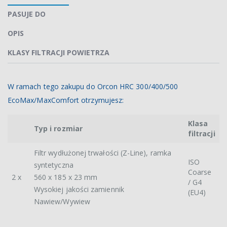
PASUJE DO
OPIS
KLASY FILTRACJI POWIETRZA
W ramach tego zakupu do Orcon HRC 300/400/500
EcoMax/MaxComfort otrzymujesz:
Klasa
Typ i rozmiar
filtracji
Filtr wydłużonej trwałości (Z-Line), ramka
ISO
syntetyczna
Coarse
2 x
560 x 185 x 23 mm
/ G4
Wysokiej jakości zamiennik
(EU4)
Nawiew/Wywiew