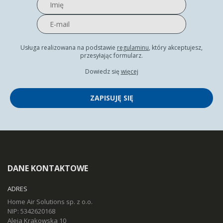
Usługa realizowana na podstawie
regulaminu
, który akceptujesz,
przesyłając formularz.
Dowiedz się
więcej
ZAPISUJĘ SIĘ
DANE KONTAKTOWE
ADRES
Home Air Solutions sp. z o.o.
NIP: 5342620168
Aleja Krakowska 10