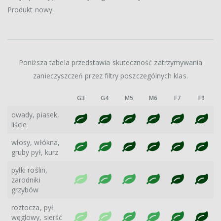
Produkt nowy.
Poniższa tabela przedstawia skuteczność zatrzymywania
zanieczyszczeń przez filtry poszczególnych klas.
G3
G4
M5
M6
F7
F9
owady, piasek,
liście
włosy, włókna,
gruby pył, kurz
pyłki roślin,
zarodniki
grzybów
roztocza, pył
węglowy, sierść