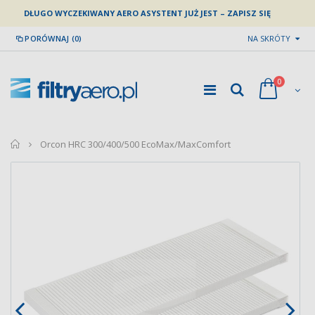
DŁUGO WYCZEKIWANY AERO ASYSTENT JUŻ JEST – ZAPISZ SIĘ
PORÓWNAJ (0)
NA SKRÓTY
0
home
Orcon HRC 300/400/500 EcoMax/MaxComfort