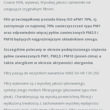
Coarse 90%, wywiew). Wysokiej jakości zamienniki nie
ustępujące oryginalnym filtrom.
Filtr przeciwpyłkowy posiada klasę ISO ePM1 70%, tj.
zatrzymuje co najmniej 70% zanieczyszczeń typu PM1
oraz odpowiednio więcej pyłów zawieszonych PM2.5 i
PM10 będących najgroźniejszym składnikiem smogu.
Szczególnie polecany w okresie podwyższonego stężenia
pyłów zawieszonych PM1, PM2,5 i PM10 (jesień-zima) a
także alergikom w okresie aktywności alergenów.
Filtry pasują do wszystkich wariantów NIBE GV-HR 130-250.
Filtry wykonane są z wysokiej jakości plisowanego,
syntetycznego medium filtracyjnego (plisowanie typu mini-
pleat). Charakteryzują się wysoką powierzchnią filtracji i
wydłużoną trwałością z zachowaniem wysokiej wydajności
filtrowania (przy cyklicznym odkurzaniu). Filtry wyposażone są