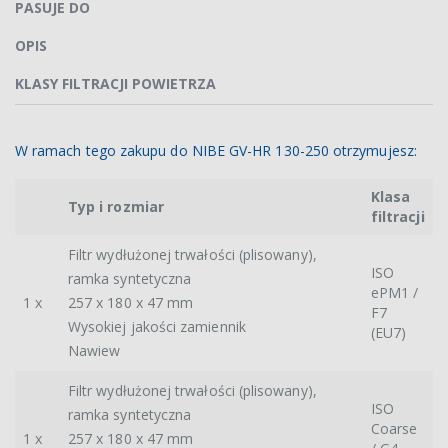
PASUJE DO
OPIS
KLASY FILTRACJI POWIETRZA
W ramach tego zakupu do NIBE GV-HR 130-250 otrzymujesz:
Klasa
Typ i rozmiar
filtracji
Filtr wydłużonej trwałości (plisowany),
ISO
ramka syntetyczna
ePM1 /
1 x
257 x 180 x 47 mm
F7
Wysokiej jakości zamiennik
(EU7)
Nawiew
Filtr wydłużonej trwałości (plisowany),
ISO
ramka syntetyczna
Coarse
1 x
257 x 180 x 47 mm