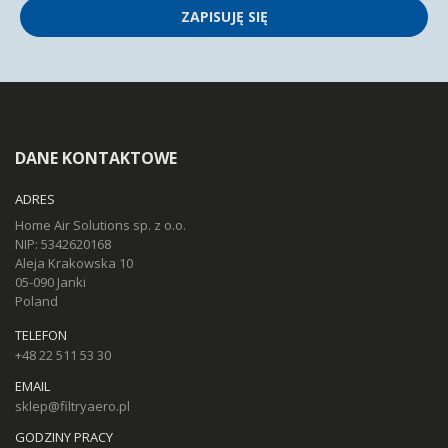
ZAPISUJĘ SIĘ
DANE KONTAKTOWE
ADRES
Home Air Solutions sp. z o.o.
NIP: 5342620168
Aleja Krakowska 10
05-090 Janki
Poland
TELEFON
+48 22 511 53 30
EMAIL
sklep@filtryaero.pl
GODZINY PRACY