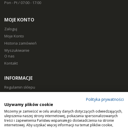
Pon - Pt / 07:00 - 17:00
MOJE KONTO
Zaloguj
Moje Konto
Historia zamówień
Wyszukiwanie
O nas
Kontakt
INFORMACJE
Regulamin sklepu
Polityka prywatności
Polityka prywatności
Sposoby płatności
Używamy plików cookie
Koszty i czas dostawy
Możemy je zamieścić w celu analizy danych dotyczących odwiedzających,
Zwroty i reklamacje
ulepszenia naszej strony internetowej, pokazania spersonalizowanych
treści i zapewnienia Państwu wspaniałego doświadczenia na stronie
Klasy filtracji
internetowej. Aby uzyskać więcej informacji na temat plików cookie,