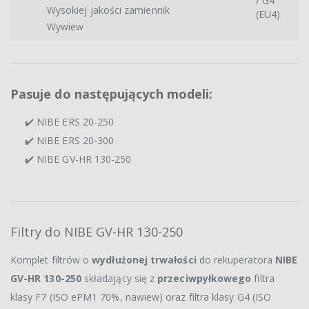
/ G4
Wysokiej jakości zamiennik
(EU4)
Wywiew
Pasuje do następujących modeli:
✔️ NIBE ERS 20-250
✔️ NIBE ERS 20-300
✔️ NIBE GV-HR 130-250
Filtry do NIBE GV-HR 130-250
Komplet filtrów o
wydłużonej trwałości
do rekuperatora
NIBE
GV-HR 130-250
składający się z
przeciwpyłkowego
filtra
klasy F7 (ISO ePM1 70%, nawiew) oraz filtra klasy G4 (ISO