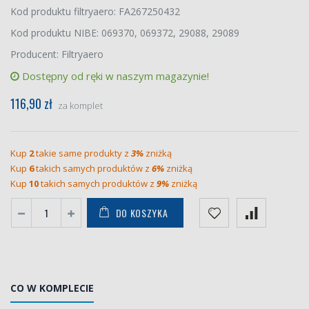
Kod produktu filtryaero: FA267250432
Kod produktu NIBE: 069370, 069372, 29088, 29089
Producent: Filtryaero
Dostępny od ręki w naszym magazynie!
116,90 zł
za komplet
Kup
2
takie same produkty z
3%
zniżką
Kup
6
takich samych produktów z
6%
zniżką
Kup
10
takich samych produktów z
9%
zniżką
DO KOSZYKA
CO W KOMPLECIE