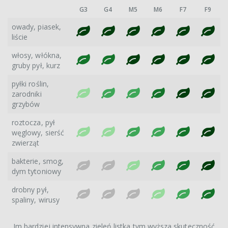
G3
G4
M5
M6
F7
F9
owady, piasek,
liście
włosy, włókna,
gruby pył, kurz
pyłki roślin,
zarodniki
grzybów
roztocza, pył
węglowy, sierść
zwierząt
bakterie, smog,
dym tytoniowy
drobny pył,
spaliny, wirusy
Im bardziej intensywna zieleń listka tym wyższa skuteczność