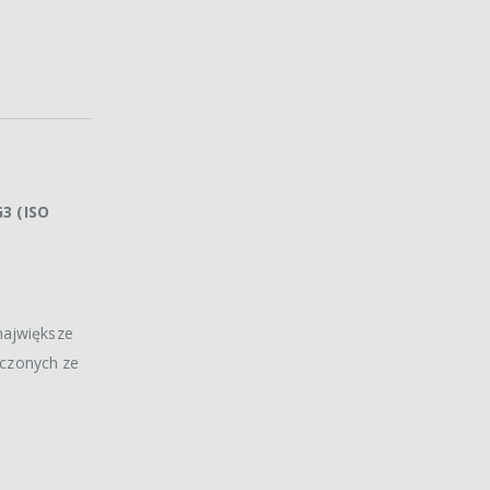
G3 (ISO
 największe
ączonych ze