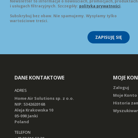
Newsletter to informacje o nowościach, promocjach, produktach
i usługach filtracyjnych. Szczegóły:
polityka prywatności
.
Subskrybuj bez obaw. Nie spamujemy. Wysyłamy tylko
wartościowe treści.
ZAPISUJĘ SIĘ
DANE KONTAKTOWE
MOJE KO
Zaloguj
ADRES
Moje Konto
Home Air Solutions sp. z o.o.
Historia z
NIP: 5342620168
Aleja Krakowska 10
Wyszukiwan
05-090 Janki
Poland
TELEFON