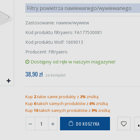
Filtry powietrza nawiewanego/wywiewanego
Zastosowanie: nawiew/wywiew
Kod produktu filtryaero: FA177530081
Kod produktu Wolf: 1669013
Producent: Filtryaero
Dostępny od ręki w naszym magazynie!
38,90 zł
za komplet
Kup
2
takie same produkty z
3%
zniżką
Kup
6
takich samych produktów z
6%
zniżką
Kup
10
takich samych produktów z
9%
zniżką
DO KOSZYKA