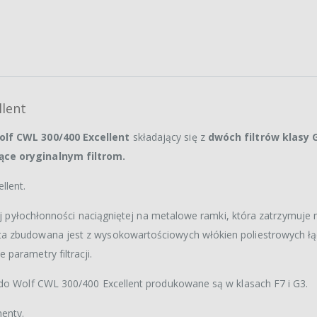
llent
olf CWL 300/400 Excellent
składający się z
dwóch filtrów klasy 
ące oryginalnym filtrom.
llent.
żej pyłochłonności naciągniętej na metalowe ramki, która zatrzymuje
ta zbudowana jest z wysokowartościowych włókien poliestrowych ł
parametry filtracji.
 do Wolf CWL 300/400 Excellent produkowane są w klasach F7 i G3.
enty.