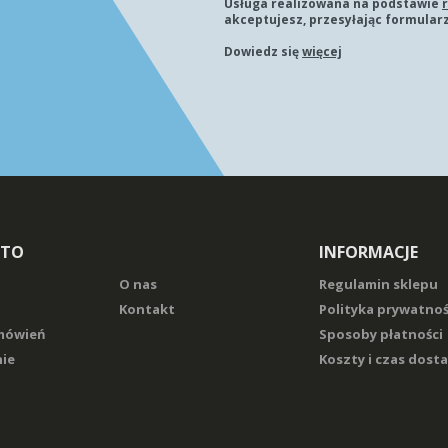
Usługa realizowana na podstawie
akceptujesz, przesyłając formularz
Dowiedz się
więcej
NTO
INFORMACJE
O nas
Regulamin sklepu
Kontakt
Polityka prywatnoś
amówień
Sposoby płatności
ie
Koszty i czas dost