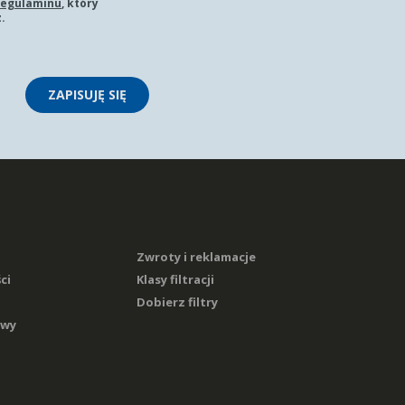
regulaminu
, który
.
ZAPISUJĘ SIĘ
Zwroty i reklamacje
ci
Klasy filtracji
Dobierz filtry
awy