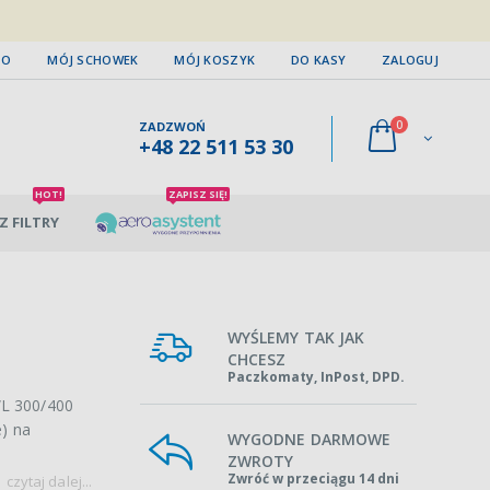
TO
MÓJ SCHOWEK
MÓJ KOSZYK
DO KASY
ZALOGUJ
0
ZADZWOŃ
+48 22 511 53 30
HOT!
ZAPISZ SIĘ!
Z FILTRY
WYŚLEMY TAK JAK
CHCESZ
Paczkomaty, InPost, DPD.
WL 300/400
e) na
WYGODNE DARMOWE
ZWROTY
Zwróć w przeciągu 14 dni
czytaj dalej...