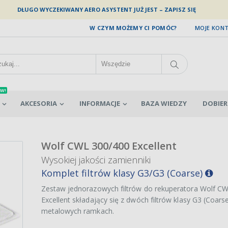
DŁUGO WYCZEKIWANY AERO ASYSTENT JUŻ JEST – ZAPISZ SIĘ
W CZYM MOŻEMY CI POMÓC?
MOJE KON
W!
AKCESORIA
INFORMACJE
BAZA WIEDZY
DOBIER
Wolf CWL 300/400 Excellent
Wysokiej jakości zamienniki
Komplet filtrów klasy G3/G3 (Coarse)
Zestaw jednorazowych filtrów do rekuperatora Wolf C
Excellent składający się z dwóch filtrów klasy G3 (Coars
metalowych ramkach.