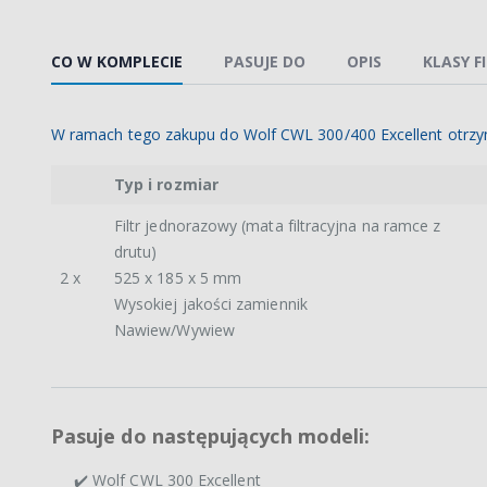
CO W KOMPLECIE
PASUJE DO
OPIS
KLASY F
W ramach tego zakupu do Wolf CWL 300/400 Excellent otrzy
Typ i rozmiar
Filtr jednorazowy (mata filtracyjna na ramce z
drutu)
2 x
525 x 185 x 5 mm
Wysokiej jakości zamiennik
Nawiew/Wywiew
Pasuje do następujących modeli:
✔️ Wolf CWL 300 Excellent