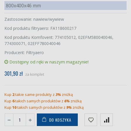
800x400x46 mm
Zastosowanie: nawiew/wywiew
Kod produktu filtryaero: FA118600217
Kod produktu Komfovent: 774105012, 02EFM580040046,
774300071, 02EFF780040046
Producent: Filtryaero
Dostępny od ręki w naszym magazynie!
301,90 zł
za komplet
Kup
2
takie same produkty z
3%
zniżką
Kup
6
takich samych produktów z
6%
zniżką
Kup
10
takich samych produktów z
9%
zniżką
DO KOSZYKA