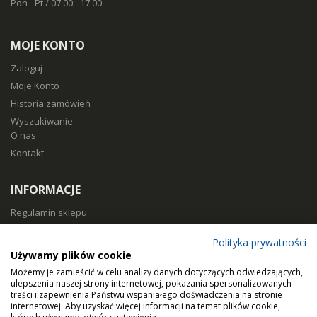
Pon - Pt / 07:00 - 17:00
MOJE KONTO
Zaloguj
Moje Konto
Historia zamówień
Wyszukiwanie
O nas
Kontakt
INFORMACJE
Regulamin sklepu
Polityka prywatności
Polityka prywatności
Sposoby płatności
Używamy plików cookie
Koszty i czas dostawy
Możemy je zamieścić w celu analizy danych dotyczących odwiedzających,
Zwroty i reklamacje
ulepszenia naszej strony internetowej, pokazania spersonalizowanych
treści i zapewnienia Państwu wspaniałego doświadczenia na stronie
Klasy filtracji
internetowej. Aby uzyskać więcej informacji na temat plików cookie,
Dobierz filtry