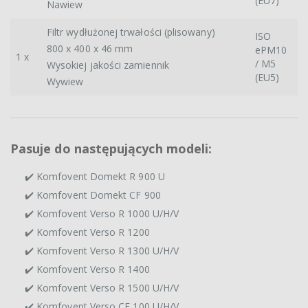
(EU7)
Nawiew
Filtr wydłużonej trwałości (plisowany)
ISO
800 x 400 x 46 mm
ePM10
1 x
/ M5
Wysokiej jakości zamiennik
(EU5)
Wywiew
Pasuje do następujących modeli:
✔️ Komfovent Domekt R 900 U
✔️ Komfovent Domekt CF 900
✔️ Komfovent Verso R 1000 U/H/V
✔️ Komfovent Verso R 1200
✔️ Komfovent Verso R 1300 U/H/V
✔️ Komfovent Verso R 1400
✔️ Komfovent Verso R 1500 U/H/V
✔️ Komfovent Verso CF 100 U/H/V