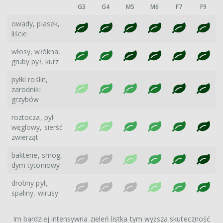
G3
G4
M5
M6
F7
F9
owady, piasek,
liście
włosy, włókna,
gruby pył, kurz
pyłki roślin,
zarodniki
grzybów
roztocza, pył
węglowy, sierść
zwierząt
bakterie, smog,
dym tytoniowy
drobny pył,
spaliny, wirusy
Im bardziej intensywna zieleń listka tym wyższa skuteczność