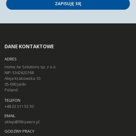
ZAPISUJĘ SIĘ
DANE KONTAKTOWE
ADRES
Home Air Solutions sp. z o.o.
NIP: 5342620168
Aleja Krakowska 10
05-090 Janki
Poland
TELEFON
+48 22 511 53 30
EMAIL
sklep@filtryaero.pl
GODZINY PRACY