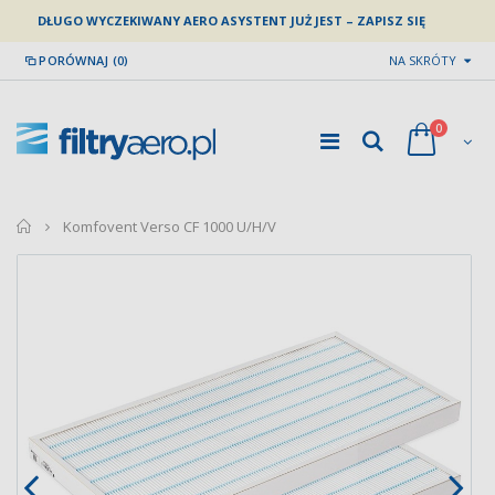
DŁUGO WYCZEKIWANY AERO ASYSTENT JUŻ JEST – ZAPISZ SIĘ
PORÓWNAJ (0)
NA SKRÓTY
0
home
Komfovent Verso CF 1000 U/H/V