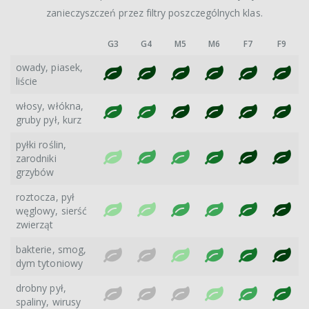
zanieczyszczeń przez filtry poszczególnych klas.
G3
G4
M5
M6
F7
F9
owady, piasek,
liście
włosy, włókna,
gruby pył, kurz
pyłki roślin,
zarodniki
grzybów
roztocza, pył
węglowy, sierść
zwierząt
bakterie, smog,
dym tytoniowy
drobny pył,
spaliny, wirusy