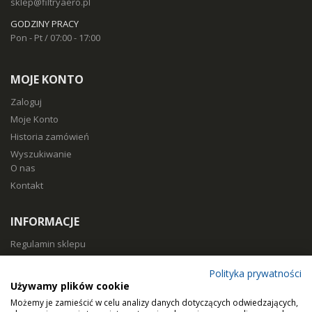
sklep@filtryaero.pl
GODZINY PRACY
Pon - Pt / 07:00 - 17:00
MOJE KONTO
Zaloguj
Moje Konto
Historia zamówień
Wyszukiwanie
O nas
Kontakt
INFORMACJE
Regulamin sklepu
Polityka prywatności
Polityka prywatności
Sposoby płatności
Używamy plików cookie
Koszty i czas dostawy
Możemy je zamieścić w celu analizy danych dotyczących odwiedzających,
Zwroty i reklamacje