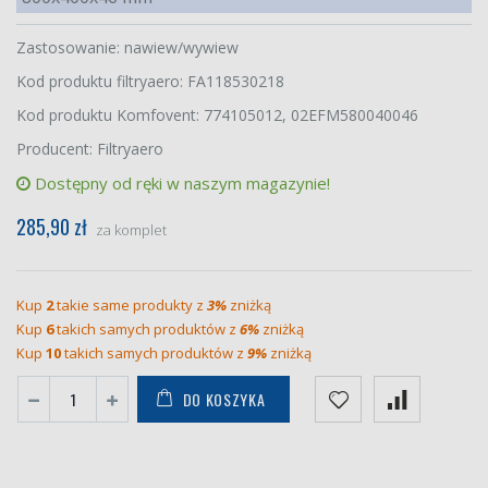
Zastosowanie: nawiew/wywiew
Kod produktu filtryaero: FA118530218
Kod produktu Komfovent: 774105012, 02EFM580040046
Producent: Filtryaero
Dostępny od ręki w naszym magazynie!
285,90 zł
za komplet
Kup
2
takie same produkty z
3%
zniżką
Kup
6
takich samych produktów z
6%
zniżką
Kup
10
takich samych produktów z
9%
zniżką
DO KOSZYKA