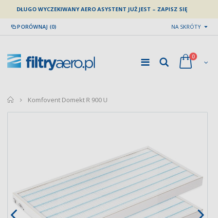
DŁUGO WYCZEKIWANY AERO ASYSTENT JUŻ JEST – ZAPISZ SIĘ
PORÓWNAJ (0)
NA SKRÓTY
0
home
Komfovent Domekt R 900 U