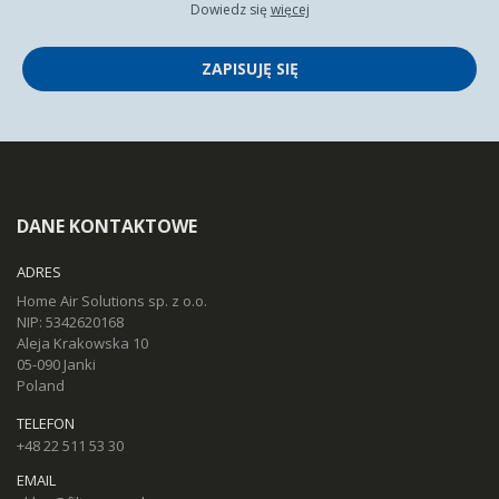
Dowiedz się
więcej
ZAPISUJĘ SIĘ
DANE KONTAKTOWE
ADRES
Home Air Solutions sp. z o.o.
NIP: 5342620168
Aleja Krakowska 10
05-090 Janki
Poland
TELEFON
+48 22 511 53 30
EMAIL