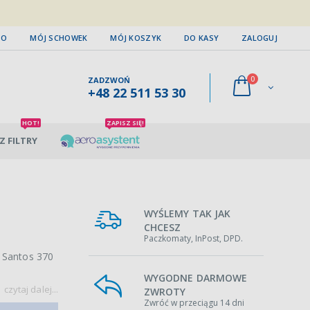
TO
MÓJ SCHOWEK
MÓJ KOSZYK
DO KASY
ZALOGUJ
0
ZADZWOŃ
+48 22 511 53 30
HOT!
ZAPISZ SIĘ!
Z FILTRY
WYŚLEMY TAK JAK
CHCESZ
Paczkomaty, InPost, DPD.
 Santos 370
WYGODNE DARMOWE
czytaj dalej...
ZWROTY
Zwróć w przeciągu 14 dni