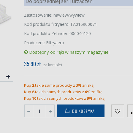
Do poprzedniej serii urządzeń!
Zastosowanie: nawiew/wywiew
Kod produktu filtryaero: FA016900071
Kod produktu Zehnder: 006040120
Producent: Filtryaero
Dostępny od ręki w naszym magazynie!
35,90 zł
za komplet
Kup
2
takie same produkty z
3%
zniżką
Kup
6
takich samych produktów z
6%
zniżką
Kup
10
takich samych produktów z
9%
zniżką
DO KOSZYKA