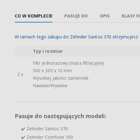
CO W KOMPLECIE
PASUJE DO
OPIS
KLASY F
W ramach tego zakupu do Zehnder Santos 370 otrzymujesz:
Typ i rozmiar
Filtr jednorazowy (mata filtracyjna)
500 x 200 x 10 mm
2 x
Wysokiej jakości zamiennik
Nawiew/Wywiew
Pasuje do następujących modeli:
✔️ Zehnder Santos 370
✔️ Zehnder ComfoAir 300