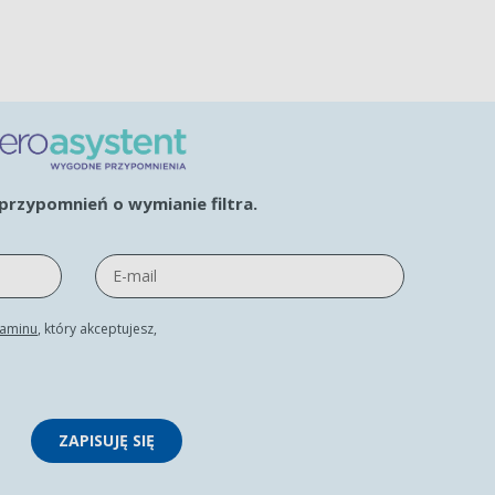
rzypomnień o wymianie filtra.
laminu
, który akceptujesz,
ZAPISUJĘ SIĘ