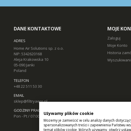
DANE KONTAKTOWE
MOJE KO
Zaloguj
ADRES
Moje Konto
Home Air Solutions sp. z o.o.
Historia zam
NIP: 5342620168
Aleja Krakowska 10
Wyszukiwani
05-090 Janki
Poland
TELEFON
+48 22 511 53 30
EMAIL
sklep@filtryaero.pl
GODZINY PRACY
Używamy plików cookie
Pon - Pt / 07:00 - 17:00
Możemy je zamieścić w celu analizy danych dotycząc
spersonalizowanych treści i zapewnienia Państwu ws
temat plików cookie, których używamy, otwórz ustaw