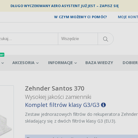
DŁUGO WYCZEKIWANY AERO ASYSTENT JUŻ JEST – ZAPISZ SIĘ
W CZYM MOŻEMY CI POMÓC?
MOJE KON
W!
AKCESORIA
INFORMACJE
BAZA WIEDZY
DOBIER
Zehnder Santos 370
Wysokiej jakości zamienniki
Komplet filtrów klasy G3/G3
Zestaw jednorazowych filtrów do rekuperatora Zehnder
składający się z dwóch filtrów klasy G3 (EU3).