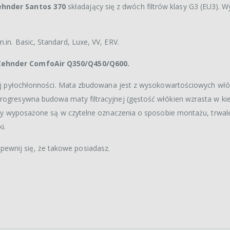
ehnder Santos 370
składający się z dwóch filtrów klasy G3 (EU3). W
.in. Basic, Standard, Luxe, VV, ERV.
w Zehnder ComfoAir Q350/Q450/Q600.
użej pyłochłonności. Mata zbudowana jest z wysokowartościowych włó
Progresywna budowa maty filtracyjnej (gęstość włókien wzrasta w ki
iltry wyposażone są w czytelne oznaczenia o sposobie montażu, trwal
i.
ewnij się, że takowe posiadasz.