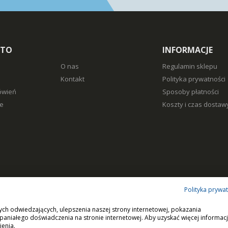
NTO
INFORMACJE
O nas
Regulamin sklepu
Kontakt
Polityka prywatności
ówień
Sposoby płatności
e
Koszty i czas dostaw
Polityka prywa
ych odwiedzających, ulepszenia naszej strony internetowej, pokazania
paniałego doświadczenia na stronie internetowej. Aby uzyskać więcej informacj
ienia.