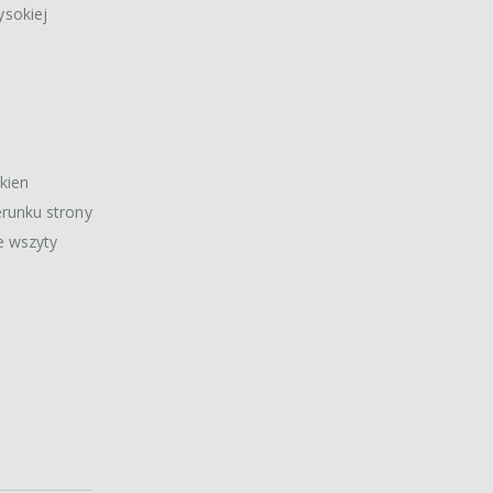
ysokiej
kien
erunku strony
e wszyty