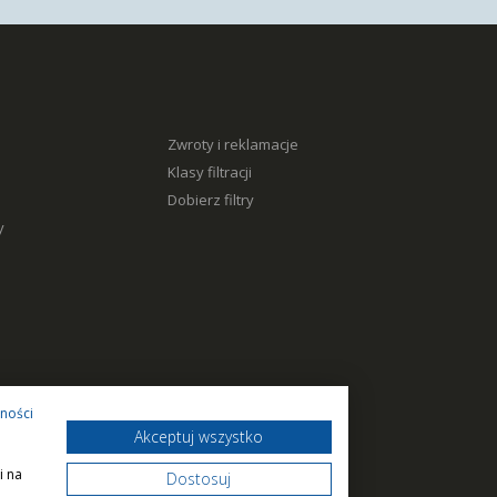
Zwroty i reklamacje
Klasy filtracji
Dobierz filtry
y
tności
Akceptuj wszystko
i na
Dostosuj