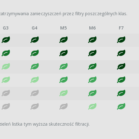
atrzymywania zanieczyszczeń przez filtry poszczególnych klas.
G3
G4
M5
M6
F7
ieleń listka tym wyższa skuteczność filtracji.