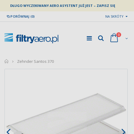
DŁUGO WYCZEKIWANY AERO ASYSTENT JUŻ JEST – ZAPISZ SIĘ
PORÓWNAJ (0)
NA SKRÓTY
0
home
Zehnder Santos 370