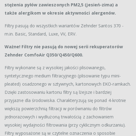
stężenia pyłów zawieszonych PM2,5 (jesień-zima) a
także alergikom w okresie aktywności alergenów.
Filtry pasują do wszystkich wariantów Zehnder Santos 370 -
m.in. Basic, Standard, Luxe, VV, ERV.
Ważne! Filtry nie pasują do nowej serii rekuperatorów
Zehnder ComfoAir Q350/Q450/Q600.
Filtry wykonane są z wysokiej jakości plisowanego,
syntetycznego medium filtracyjnego (plisowanie typu mini-
pleated) osadzonego w sztywnych, kartonowych EKO-ramkach.
Dzięki zastosowaniu kartonu filtry są lżejsze i bardziej
przyjazne dla środowiska. Charakteryzują się ponad 4-krotnie
większą powierzchnią filtracji w porównaniu do filtrów
jednorazowych i wydłużoną trwałością z zachowaniem
wysokiej wydajności filtrowania (przy cyklicznym odkurzaniu).
Filtry wyposażone są w czytelne oznaczenia o sposobie