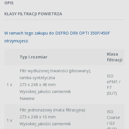
OPIS
KLASY FILTRACJI POWIETRZA
W ramach tego zakupu do DEFRO DRX OPTI 350F/450F
otrzymujesz:
Klasa
Typ i rozmiar
filtracji
Filtr wydłużonej trwałości (plisowany),
ISO
ramka syntetyczna
ePM1 /
1 x
273 x 248 x 48 mm
F7
Wysokiej jakości zamiennik
(EU7)
Nawiew
Filtr jednorazowy (mata filtracyjna)
ISO
273 x 248 x 10 mm
Coarse
1 x
/ G3
Wysokiej jakości zamiennik
(EU3)