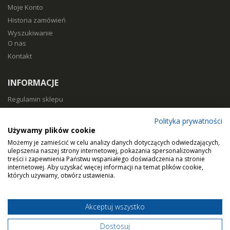
Moje Konto
Historia zamówień
Wyszukiwanie
O nas
Kontakt
INFORMACJE
Regulamin sklepu
Polityka prywatności
Polityka prywatności
Sposoby płatności
Używamy plików cookie
Koszty i czas dostawy
Możemy je zamieścić w celu analizy danych dotyczących odwiedzających,
Zwroty i reklamacje
ulepszenia naszej strony internetowej, pokazania spersonalizowanych
treści i zapewnienia Państwu wspaniałego doświadczenia na stronie
Klasy filtracji
internetowej. Aby uzyskać więcej informacji na temat plików cookie,
Dobierz filtry
których używamy, otwórz ustawienia.
Akceptuj wszystko
© Home Air Solutions sp. z o.o. - filtryaero.pl.
Filtry do rekuperacji.
Dostosuj