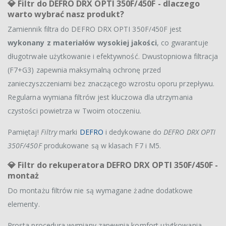
💎
Filtr do DEFRO DRX OPTI 350F/450F - dlaczego
warto wybrać nasz produkt?
Zamiennik filtra do DEFRO DRX OPTI 350F/450F jest
wykonany z materiałów wysokiej jakości
, co gwarantuje
długotrwałe użytkowanie i efektywność. Dwustopniowa filtracja
(F7+G3) zapewnia maksymalną ochronę przed
zanieczyszczeniami bez znaczącego wzrostu oporu przepływu.
Regularna wymiana filtrów jest kluczowa dla utrzymania
czystości powietrza w Twoim otoczeniu.
Pamiętaj!
Filtry
marki
DEFRO
i dedykowane do
DEFRO DRX OPTI
350F/450F
produkowane są w klasach F7 i M5.
💎
Filtr do rekuperatora DEFRO DRX OPTI 350F/450F -
montaż
Do montażu filtrów nie są wymagane żadne dodatkowe
elementy.
Prosta procedura wymiany zapewnia komfort użytkowania.