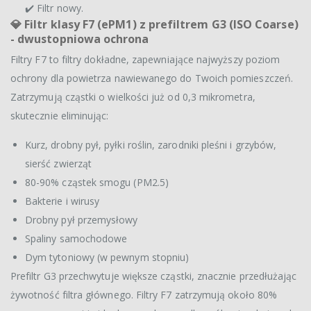
✔️ Filtr nowy.
💎
Filtr klasy F7 (ePM1) z prefiltrem G3 (ISO Coarse)
- dwustopniowa ochrona
Filtry F7 to filtry dokładne, zapewniające najwyższy poziom
ochrony dla powietrza nawiewanego do Twoich pomieszczeń.
Zatrzymują cząstki o wielkości już od 0,3 mikrometra,
skutecznie eliminując:
Kurz, drobny pył, pyłki roślin, zarodniki pleśni i grzybów,
sierść zwierząt
80-90% cząstek smogu (PM2.5)
Bakterie i wirusy
Drobny pył przemysłowy
Spaliny samochodowe
Dym tytoniowy (w pewnym stopniu)
Prefiltr G3 przechwytuje większe cząstki, znacznie przedłużając
żywotność filtra głównego. Filtry F7 zatrzymują około 80%