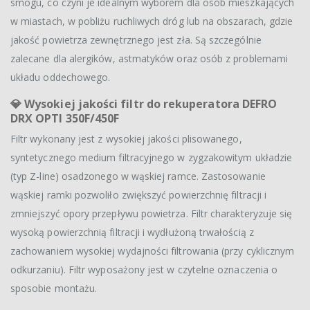
smogu, co czyni je idealnym wyborem dla osób mieszkających
w miastach, w pobliżu ruchliwych dróg lub na obszarach, gdzie
jakość powietrza zewnętrznego jest zła. Są szczególnie
zalecane dla alergików, astmatyków oraz osób z problemami
układu oddechowego.
💎
Wysokiej jakości filtr do rekuperatora DEFRO
DRX OPTI 350F/450F
Filtr wykonany jest z wysokiej jakości plisowanego,
syntetycznego medium filtracyjnego w zygzakowitym układzie
(typ Z-line) osadzonego w wąskiej ramce. Zastosowanie
wąskiej ramki pozwoliło zwiększyć powierzchnię filtracji i
zmniejszyć opory przepływu powietrza. Filtr charakteryzuje się
wysoką powierzchnią filtracji i wydłużoną trwałością z
zachowaniem wysokiej wydajności filtrowania (przy cyklicznym
odkurzaniu). Filtr wyposażony jest w czytelne oznaczenia o
sposobie montażu.