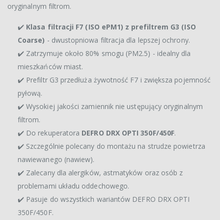
oryginalnym filtrom.
✔️
Klasa filtracji F7 (ISO ePM1) z prefiltrem G3 (ISO
Coarse)
- dwustopniowa filtracja dla lepszej ochrony.
✔️ Zatrzymuje około 80% smogu (PM2.5) - idealny dla
mieszkańców miast.
✔️ Prefiltr G3 przedłuża żywotność F7 i zwiększa pojemność
pyłową.
✔️ Wysokiej jakości zamiennik nie ustępujący oryginalnym
filtrom.
✔️ Do rekuperatora
DEFRO DRX OPTI 350F/450F
.
✔️ Szczególnie polecany do montażu na strudze powietrza
nawiewanego (nawiew).
✔️ Zalecany dla alergików, astmatyków oraz osób z
problemami układu oddechowego.
✔️ Pasuje do wszystkich wariantów DEFRO DRX OPTI
350F/450F.