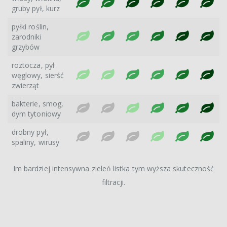
gruby pył, kurz
pyłki roślin,
zarodniki
grzybów
roztocza, pył
węglowy, sierść
zwierząt
bakterie, smog,
dym tytoniowy
drobny pył,
spaliny, wirusy
Im bardziej intensywna zieleń listka tym wyższa skuteczność
filtracji.