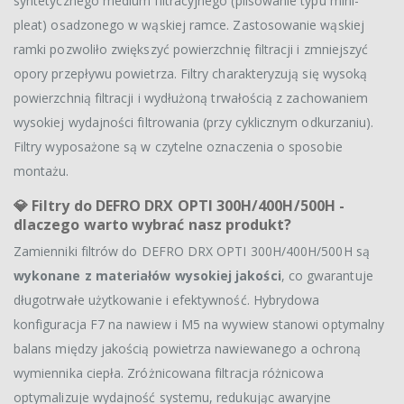
syntetycznego medium filtracyjnego (plisowanie typu mini-
pleat) osadzonego w wąskiej ramce. Zastosowanie wąskiej
ramki pozwoliło zwiększyć powierzchnię filtracji i zmniejszyć
opory przepływu powietrza. Filtry charakteryzują się wysoką
powierzchnią filtracji i wydłużoną trwałością z zachowaniem
wysokiej wydajności filtrowania (przy cyklicznym odkurzaniu).
Filtry wyposażone są w czytelne oznaczenia o sposobie
montażu.
💎
Filtry do DEFRO DRX OPTI 300H/400H/500H -
dlaczego warto wybrać nasz produkt?
Zamienniki filtrów do DEFRO DRX OPTI 300H/400H/500H są
wykonane z materiałów wysokiej jakości
, co gwarantuje
długotrwałe użytkowanie i efektywność. Hybrydowa
konfiguracja F7 na nawiew i M5 na wywiew stanowi optymalny
balans między jakością powietrza nawiewanego a ochroną
wymiennika ciepła. Zróżnicowana filtracja różnicowa
optymalizuje wydajność systemu, redukując awaryjne