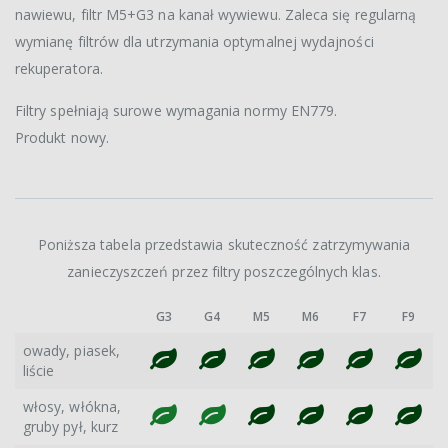
nawiewu, filtr M5+G3 na kanał wywiewu. Zaleca się regularną
wymianę filtrów dla utrzymania optymalnej wydajności
rekuperatora.
Filtry spełniają surowe wymagania normy EN779.
Produkt nowy.
Poniższa tabela przedstawia skuteczność zatrzymywania
zanieczyszczeń przez filtry poszczególnych klas.
G3
G4
M5
M6
F7
F9
owady, piasek,
liście
włosy, włókna,
gruby pył, kurz