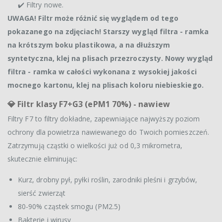
✔️ Filtry nowe.
UWAGA! Filtr może różnić się wyglądem od tego
pokazanego na zdjęciach! Starszy wygląd filtra - ramka
na krótszym boku plastikowa, a na dłuższym
syntetyczna, klej na plisach przezroczysty. Nowy wygląd
filtra - ramka w całości wykonana z wysokiej jakości
mocnego kartonu, klej na plisach koloru niebieskiego.
💎
Filtr klasy F7+G3 (ePM1 70%) - nawiew
Filtry F7 to filtry dokładne, zapewniające najwyższy poziom
ochrony dla powietrza nawiewanego do Twoich pomieszczeń.
Zatrzymują cząstki o wielkości już od 0,3 mikrometra,
skutecznie eliminując:
Kurz, drobny pył, pyłki roślin, zarodniki pleśni i grzybów,
sierść zwierząt
80-90% cząstek smogu (PM2.5)
Bakterie i wirusy