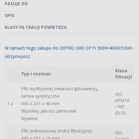
PASUJE DO
OPIS
KLASY FILTRACJI POWIETRZA
W ramach tego zakupu do DEFRO DRX OPTI 300H/400H/500H
otrzymujesz:
Klasa
Typ i rozmiar
filtracji
Filtr wydłużonej trwałości (plisowany),
ISO
ramka syntetyczna
ePM10
1 x
445 x 231 x 48 mm
/ M5
Wysokiej jakości zamiennik
(EU5)
Wywiew
Filtr jednorazowy (mata filtracyjna)
ISO
445 x 231 x 10 mm
Coarse