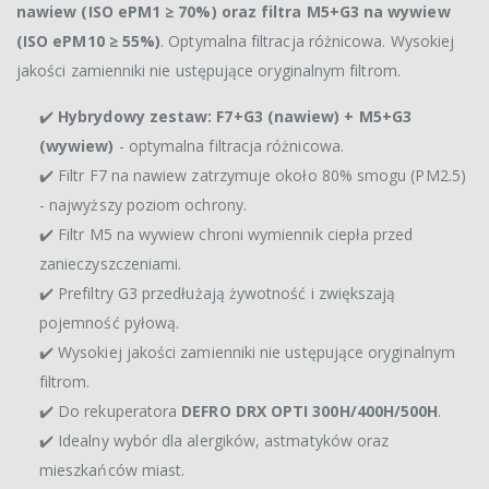
nawiew (ISO ePM1 ≥ 70%) oraz filtra M5+G3 na wywiew
(ISO ePM10 ≥ 55%)
. Optymalna filtracja różnicowa. Wysokiej
jakości zamienniki nie ustępujące oryginalnym filtrom.
✔️
Hybrydowy zestaw: F7+G3 (nawiew) + M5+G3
(wywiew)
- optymalna filtracja różnicowa.
✔️ Filtr F7 na nawiew zatrzymuje około 80% smogu (PM2.5)
- najwyższy poziom ochrony.
✔️ Filtr M5 na wywiew chroni wymiennik ciepła przed
zanieczyszczeniami.
✔️ Prefiltry G3 przedłużają żywotność i zwiększają
pojemność pyłową.
✔️ Wysokiej jakości zamienniki nie ustępujące oryginalnym
filtrom.
✔️ Do rekuperatora
DEFRO DRX OPTI 300H/400H/500H
.
✔️ Idealny wybór dla alergików, astmatyków oraz
mieszkańców miast.