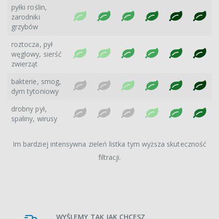
pyłki roślin,
zarodniki
grzybów
roztocza, pył
węglowy, sierść
zwierząt
bakterie, smog,
dym tytoniowy
drobny pył,
spaliny, wirusy
Im bardziej intensywna zieleń listka tym wyższa skuteczność
filtracji.
WYŚLEMY TAK JAK CHCESZ